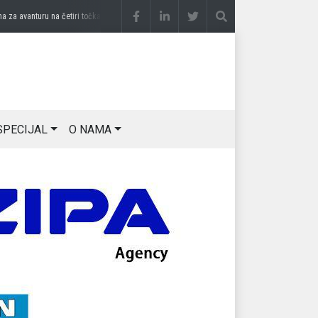
 avanturu na četiri točka
prije 3 sedmice
DRAGAN OSTOJIĆ: Moj karakter je iskovan 
SPECIJAL
O NAMA