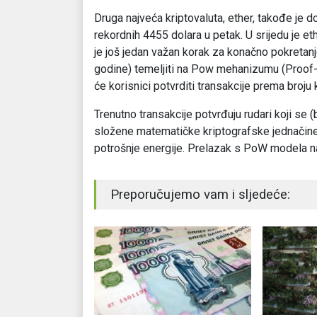
Druga najveća kriptovaluta, ether, takođe je d
rekordnih 4455 dolara u petak. U srijedu je e
je još jedan važan korak za konačno pokretan
godine) temeljiti na Pow mehanizumu (Proof
će korisnici potvrditi transakcije prema broju
Trenutno transakcije potvrđuju rudari koji se (
složene matematičke kriptografske jednačine, 
potrošnje energije. Prelazak s PoW modela na
Preporučujemo vam i sljedeće: