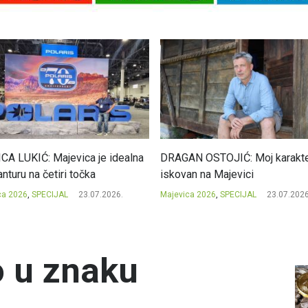
CA LUKIĆ: Majevica je idealna
DRAGAN OSTOJIĆ: Moj karakte
nturu na četiri točka
iskovan na Majevici
ca 2026
,
SPECIJAL
23.07.2026.
Majevica 2026
,
SPECIJAL
23.07.2026
o u znaku