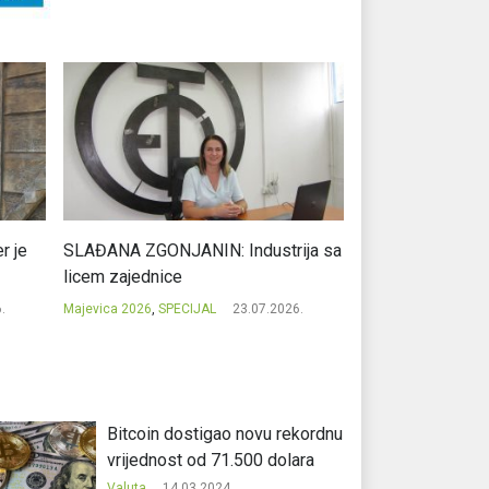
r je
SLAĐANA ZGONJANIN: Industrija sa
NIKOLA GAVRIĆ: L
licem zajednice
regionalni uspje
.
Majevica 2026
,
SPECIJAL
23.07.2026.
Majevica 2026
,
SPEC
Bitcoin dostigao novu rekordnu
vrijednost od 71.500 dolara
Valuta
14.03.2024.