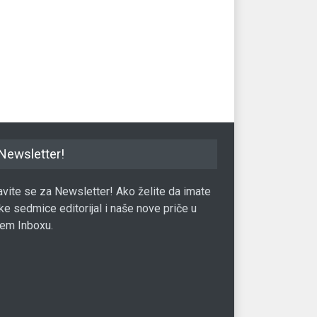
rastu kriptovalute:
Snažan rast eura na kraju
Ba
i se bitcoinom moći
nedjelje
drž
ti na eBayu?
bri
Valuta
11.03.2017.
17.05.2019.
Val
Newsletter!
javite se za Newsletter! Ako želite da imate
ke sedmice editorijal i naše nove priče u
em Inboxu.