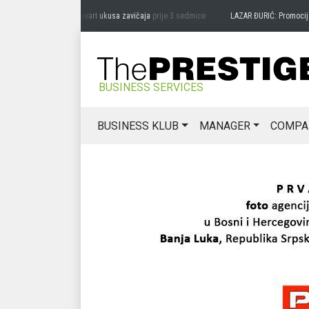
RAG MIĆANOVIĆ: Čuvari ukusa zavičaja
prije 3 sedmice
LAZAR ĐURIĆ: Promocija pote
BUSINESS SERVICES
BUSINESS KLUB
MANAGER
COMPA