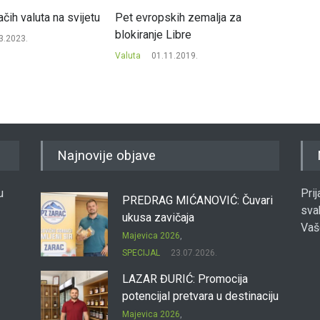
ačih valuta na svijetu
Pet evropskih zemalja za
Ponovo 
blokiranje Libre
Hoće l
3.2023.
kupova
Valuta
01.11.2019.
Valuta
Najnovije objave
u
Pri
PREDRAG MIĆANOVIĆ: Čuvari
sva
ukusa zavičaja
Vaš
Majevica 2026
,
SPECIJAL
23.07.2026.
LAZAR ĐURIĆ: Promocija
potencijal pretvara u destinaciju
Majevica 2026
,