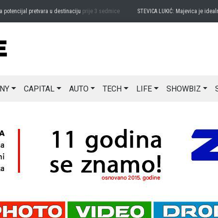
ncijal pretvara u destinaciju
prije 3 sedmice
STEVICA LUKIĆ: Majevica je idealna za
NY
CAPITAL
AUTO
TECH
LIFE
SHOWBIZ