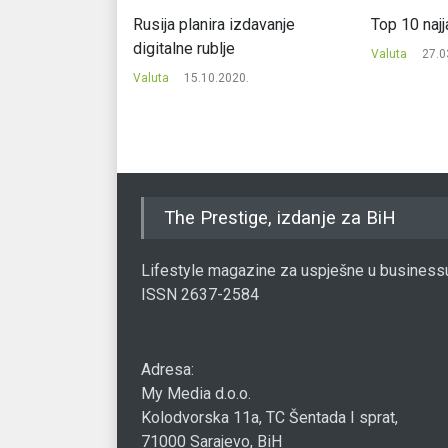
virus ubiti
Rusija planira izdavanje
Top 10 najj
digitalne rublje
Valuta
27.0
0.
Valuta
15.10.2020.
The Prestige, izdanje za BiH
Lifestyle magazine za uspješne u business
ISSN 2637-2584
Adresa:
My Media d.o.o.
Kolodvorska 11a, TC Šentada I sprat,
71000 Sarajevo, BiH