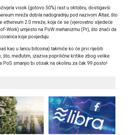
oživjela visok (gotovo 50%) rast u oktobru, dostigavši
thereum mreža dobila nadogradnju pod nazivom Altair, što
je ethereum 2.0 mreže, koja će se (vjerovatno sljedeće
-of-Work) umjesto na PoW mehanizmu (Pr), što znači da
 kovanica koje posjeduju.
baš kao u lancu bitcoina) takmiče ko će prvi riješiti
što, međutim, izaziva poprilične kritike zbog velike
 PoS smanjio bi otisak na okolinu za čak 99 posto!