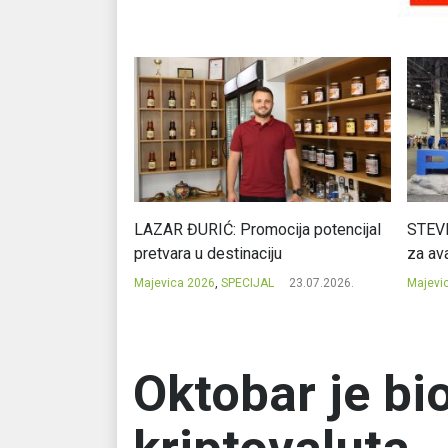
Ć: Čuvari ukusa
LAZAR ĐURIĆ: Promocija potencijal
STEVI
pretvara u destinaciju
za ava
23.07.2026.
Majevica 2026
,
SPECIJAL
23.07.2026.
Majevi
Oktobar je bi