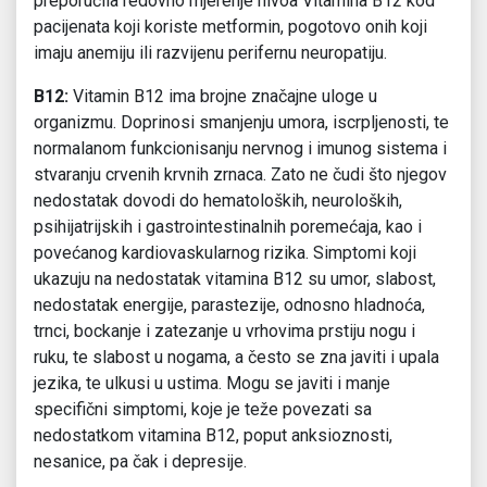
preporučila redovno mjerenje nivoa Vitamina B12 kod
pacijenata koji koriste metformin, pogotovo onih koji
imaju anemiju ili razvijenu perifernu neuropatiju.
B12:
Vitamin B12 ima brojne značajne uloge u
organizmu. Doprinosi smanjenju umora, iscrpljenosti, te
normalanom funkcionisanju nervnog i imunog sistema i
stvaranju crvenih krvnih zrnaca. Zato ne čudi što njegov
nedostatak dovodi do hematoloških, neuroloških,
psihijatrijskih i gastrointestinalnih poremećaja, kao i
povećanog kardiovaskularnog rizika. Simptomi koji
ukazuju na nedostatak vitamina B12 su umor, slabost,
nedostatak energije, parastezije, odnosno hladnoća,
trnci, bockanje i zatezanje u vrhovima prstiju nogu i
ruku, te slabost u nogama, a često se zna javiti i upala
jezika, te ulkusi u ustima. Mogu se javiti i manje
specifični simptomi, koje je teže povezati sa
nedostatkom vitamina B12, poput anksioznosti,
nesanice, pa čak i depresije.