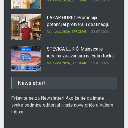
Majevica 2026
,
SPECIJAL
23.07.2026.
LAZAR ĐURIĆ: Promocija
potencijal pretvara u destinaciju
Majevica 2026
,
SPECIJAL
23.07.2026.
STEVICA LUKIĆ: Majevica je
idealna za avanturu na četiri točka
Majevica 2026
,
SPECIJAL
23.07.2026.
DRAGAN OSTOJIĆ: Moj karakter je
Newsletter!
iskovan na Majevici
Majevica 2026
,
SPECIJAL
23.07.2026.
Prijavite se za Newsletter! Ako želite da imate
svake sedmice editorijal i naše nove priče u Vašem
Inboxu.
SLAĐANA ZGONJANIN: Industrija
sa licem zajednice
Majevica 2026
,
SPECIJAL
23.07.2026.