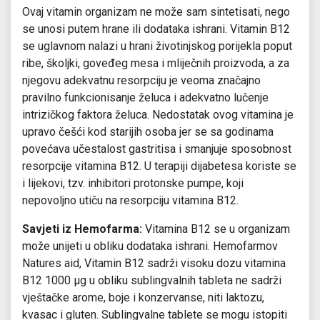
Ovaj vitamin organizam ne može sam sintetisati, nego
se unosi putem hrane ili dodataka ishrani. Vitamin B12
se uglavnom nalazi u hrani životinjskog porijekla poput
ribe, školjki, goveđeg mesa i mliječnih proizvoda, a za
njegovu adekvatnu resorpciju je veoma značajno
pravilno funkcionisanje želuca i adekvatno lučenje
intrizičkog faktora želuca. Nedostatak ovog vitamina je
upravo češći kod starijih osoba jer se sa godinama
povećava učestalost gastritisa i smanjuje sposobnost
resorpcije vitamina B12. U terapiji dijabetesa koriste se
i lijekovi, tzv. inhibitori protonske pumpe, koji
nepovoljno utiču na resorpciju vitamina B12.
Savjeti iz Hemofarma:
Vitamina B12 se u organizam
može unijeti u obliku dodataka ishrani. Hemofarmov
Natures aid, Vitamin B12 sadrži visoku dozu vitamina
B12 1000 µg u obliku sublingvalnih tableta ne sadrži
vještačke arome, boje i konzervanse, niti laktozu,
kvasac i gluten. Sublingvalne tablete se mogu istopiti