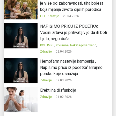
je više od zaboravnosti, tiha bolest
koja mijenja živote cijelih porodica
LIFE
,
Zdravlje
29.04.2026.
NAPIŠIMO PRIČU IZ POČETKA:
Većini žrtava je prihvatljivije da ih boli
tijelo, nego duša
KOLUMNE
,
Kolumne
,
Nekategorizovano
,
Zdravlje
02.04.2026.
Hemofarm nastavlja kampanju „
Napišimo priču iz početka“ Birajmo
poruke koje osnažuju
Zdravlje
09.03.2026.
Erektilna disfunkcija
Zdravlje
21.02.2026.