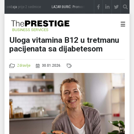
 zavičaja
prije 2 sedmice
LAZAR ĐURIĆ: Promocija potencijal pretvara u destinaciju
p
☰
BUSINESS SERVICES
Uloga vitamina B12 u tretmanu
pacijenata sa dijabetesom
Zdravlje
30.01.2026.