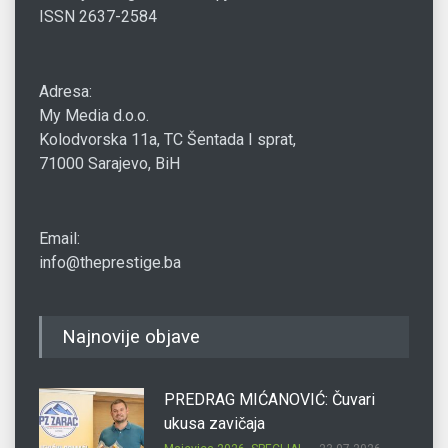
ISSN 2637-2584
Adresa:
My Media d.o.o.
Kolodvorska 11a, TC Šentada I sprat,
71000 Sarajevo, BiH
Email:
info@theprestige.ba
Najnovije objave
PREDRAG MIĆANOVIĆ: Čuvari
ukusa zavičaja