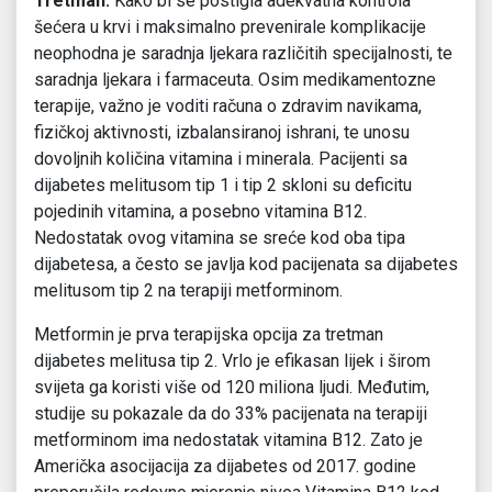
Tretman:
Kako bi se postigla adekvatna kontrola
šećera u krvi i maksimalno prevenirale komplikacije
neophodna je saradnja ljekara različitih specijalnosti, te
saradnja ljekara i farmaceuta. Osim medikamentozne
terapije, važno je voditi računa o zdravim navikama,
fizičkoj aktivnosti, izbalansiranoj ishrani, te unosu
dovoljnih količina vitamina i minerala. Pacijenti sa
dijabetes melitusom tip 1 i tip 2 skloni su deficitu
pojedinih vitamina, a posebno vitamina B12.
Nedostatak ovog vitamina se sreće kod oba tipa
dijabetesa, a često se javlja kod pacijenata sa dijabetes
melitusom tip 2 na terapiji metforminom.
Metformin je prva terapijska opcija za tretman
dijabetes melitusa tip 2. Vrlo je efikasan lijek i širom
svijeta ga koristi više od 120 miliona ljudi. Međutim,
studije su pokazale da do 33% pacijenata na terapiji
metforminom ima nedostatak vitamina B12. Zato je
Američka asocijacija za dijabetes od 2017. godine