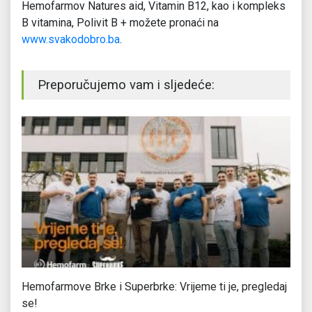
Hemofarmov Natures aid, Vitamin B12, kao i kompleks
B vitamina, Polivit B + možete pronaći na
www.svakodobro.ba
.
Preporučujemo vam i sljedeće:
Hemofarmove Brke i Superbrke: Vrijeme ti je, pregledaj
Za
se!
Zd