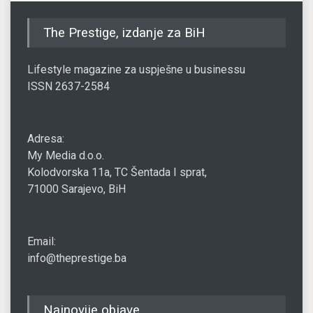
The Prestige, izdanje za BiH
Lifestyle magazine za uspješne u businessu
ISSN 2637-2584
Adresa:
My Media d.o.o.
Kolodvorska 11a, TC Šentada I sprat,
71000 Sarajevo, BiH
Email:
info@theprestige.ba
Najnovije objave