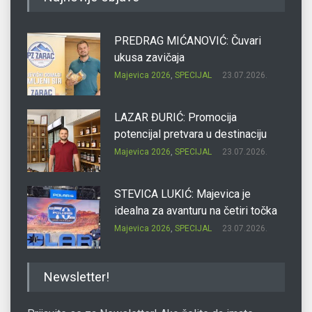
PREDRAG MIĆANOVIĆ: Čuvari
ukusa zavičaja
Majevica 2026
,
SPECIJAL
23.07.2026.
LAZAR ĐURIĆ: Promocija
potencijal pretvara u destinaciju
Majevica 2026
,
SPECIJAL
23.07.2026.
STEVICA LUKIĆ: Majevica je
idealna za avanturu na četiri točka
Majevica 2026
,
SPECIJAL
23.07.2026.
DRAGAN OSTOJIĆ: Moj karakter je
Newsletter!
iskovan na Majevici
Majevica 2026
,
SPECIJAL
23.07.2026.