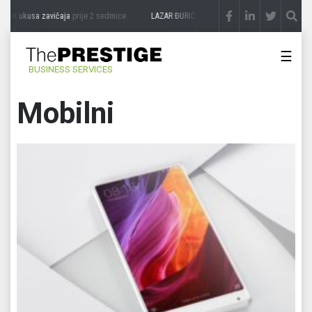
kusa zavičaja
prije 2 sedmice
LAZAR ĐURIĆ: Promocija potencijal pretvara u destina
☰
BUSINESS SERVICES
Mobilni