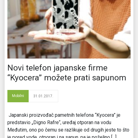
Novi telefon japanske firme
“Kyocera” možete prati sapunom
Mobilni
31.01.2017.
Japanski proizvođač pametnih telefona “Kyocera” je
predstavio „Digno Rafre“, uređaj otporan na vodu
Međutim, ono po čemu se razlikuje od drugih jeste to što
je pored vode, otporan i na sapun, pa je poželjno [...]