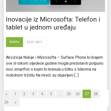
Inovacije iz Microsofta: Telefon i
tablet u jednom uređaju
Mobilni
23.01.2017.
Akvizicija Nokije i Microsofta – Surface Phone bi krajem
ove ili tokom sljedeće godine mogla predstaviti potpuno
novi smartfon s kojim bi krenula u bitku s liderima na
mobilnom tržištu Na mreži su objavljeni [...]
«
1
2
3
4
5
…
25
26
27
28
29
»