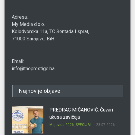
Adresa:
My Media d.o.o.
Kolodvorska 11a, TC Šentada I sprat,
71000 Sarajevo, BiH
Email:
info@theprestige.ba
Najnovije objave
PREDRAG MIĆANOVIĆ: Čuvari
ukusa zavičaja
Majevica 2026
,
SPECIJAL
23.07.2026.