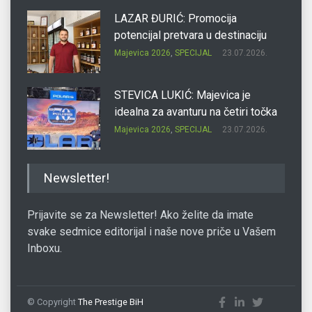
LAZAR ĐURIĆ: Promocija
potencijal pretvara u destinaciju
Majevica 2026
,
SPECIJAL
23.07.2026.
STEVICA LUKIĆ: Majevica je
idealna za avanturu na četiri točka
Majevica 2026
,
SPECIJAL
23.07.2026.
DRAGAN OSTOJIĆ: Moj karakter je
Newsletter!
iskovan na Majevici
Majevica 2026
,
SPECIJAL
23.07.2026.
Prijavite se za Newsletter! Ako želite da imate
svake sedmice editorijal i naše nove priče u Vašem
Inboxu.
SLAĐANA ZGONJANIN: Industrija
sa licem zajednice
Majevica 2026
,
SPECIJAL
23.07.2026.
© Copyright
The Prestige BiH