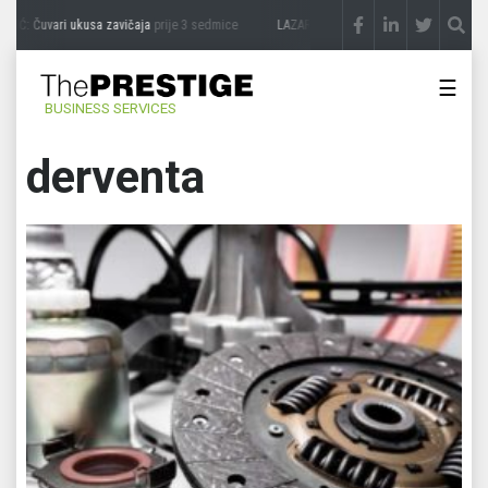
Ć: Čuvari ukusa zavičaja
prije 3 sedmice
LAZAR ĐURIĆ: Promocija potencijal pretva
☰
BUSINESS SERVICES
derventa