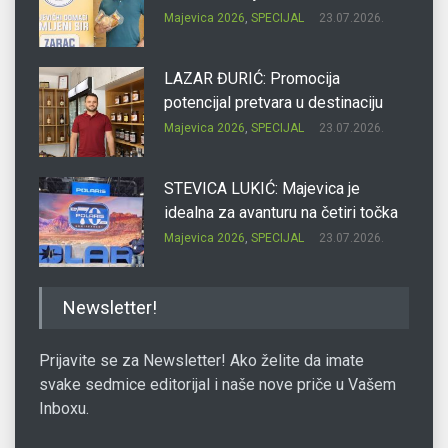
Majevica 2026
,
SPECIJAL
23.07.2026.
LAZAR ĐURIĆ: Promocija
potencijal pretvara u destinaciju
Majevica 2026
,
SPECIJAL
23.07.2026.
STEVICA LUKIĆ: Majevica je
idealna za avanturu na četiri točka
Majevica 2026
,
SPECIJAL
23.07.2026.
DRAGAN OSTOJIĆ: Moj karakter je
Newsletter!
iskovan na Majevici
Majevica 2026
,
SPECIJAL
23.07.2026.
Prijavite se za Newsletter! Ako želite da imate
svake sedmice editorijal i naše nove priče u Vašem
Inboxu.
SLAĐANA ZGONJANIN: Industrija
sa licem zajednice