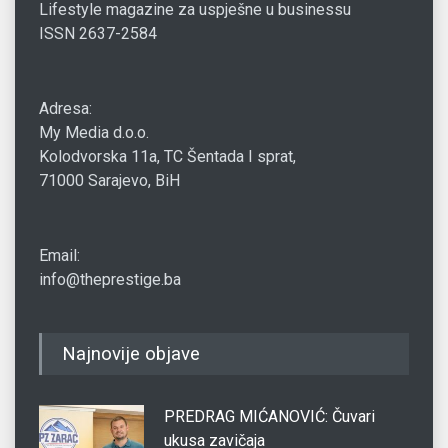
Lifestyle magazine za uspješne u businessu
ISSN 2637-2584
Adresa:
My Media d.o.o.
Kolodvorska 11a, TC Šentada I sprat,
71000 Sarajevo, BiH
Email:
info@theprestige.ba
Najnovije objave
PREDRAG MIĆANOVIĆ: Čuvari
ukusa zavičaja