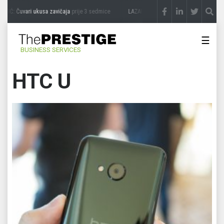
IĆ: Čuvari ukusa zavičaja
prije 3 sedmice
LAZAR ĐURIĆ: Promocija potencijal pret
☰
BUSINESS SERVICES
HTC U