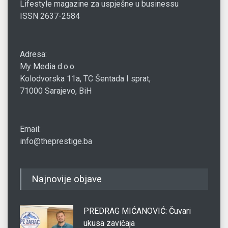
Lifestyle magazine za uspješne u businessu
ISSN 2637-2584
Adresa:
My Media d.o.o.
Kolodvorska 11a, TC Šentada I sprat,
71000 Sarajevo, BiH
Email:
info@theprestige.ba
Najnovije objave
PREDRAG MIĆANOVIĆ: Čuvari
ukusa zavičaja