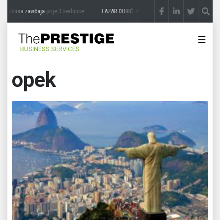
sa zavičaja
prije 3 sedmice
LAZAR ĐURIĆ: Promocija potencijal pretvara u destinaci
☰
BUSINESS SERVICES
opek