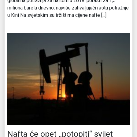
globalna potražnja za naftom u 2018. porasti za 1,5
miliona barela dnevno, najviše zahvaljujući rastu potražnje
u Kini Na svjetskim su tržištima cijene nafte [...]
Nafta će opet „potopiti“ svijet