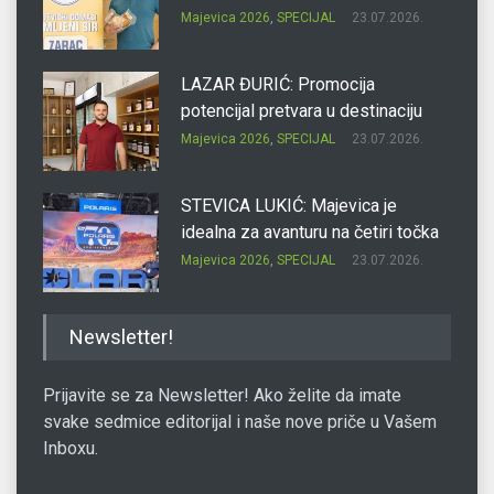
Majevica 2026
,
SPECIJAL
23.07.2026.
LAZAR ĐURIĆ: Promocija
potencijal pretvara u destinaciju
Majevica 2026
,
SPECIJAL
23.07.2026.
STEVICA LUKIĆ: Majevica je
idealna za avanturu na četiri točka
Majevica 2026
,
SPECIJAL
23.07.2026.
DRAGAN OSTOJIĆ: Moj karakter je
Newsletter!
iskovan na Majevici
Majevica 2026
,
SPECIJAL
23.07.2026.
Prijavite se za Newsletter! Ako želite da imate
svake sedmice editorijal i naše nove priče u Vašem
Inboxu.
SLAĐANA ZGONJANIN: Industrija
sa licem zajednice