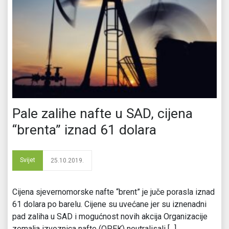
Pale zalihe nafte u SAD, cijena
“brenta” iznad 61 dolara
Svijet
25.10.2019.
Cijena sjevernomorske nafte “brent” je juče porasla iznad
61 dolara po barelu. Cijene su uvećane jer su iznenadni
pad zaliha u SAD i mogućnost novih akcija Organizacije
zemalja izvoznica nafte (OPEK) neutralisali [...]