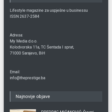
Lifestyle magazine za uspješne u businessu
ISSN 2637-2584
Adresa:
My Media d.o.o.
Kolodvorska 11a, TC Šentada I sprat,
71000 Sarajevo, BiH
Email:
info@theprestige.ba
Najnovije objave