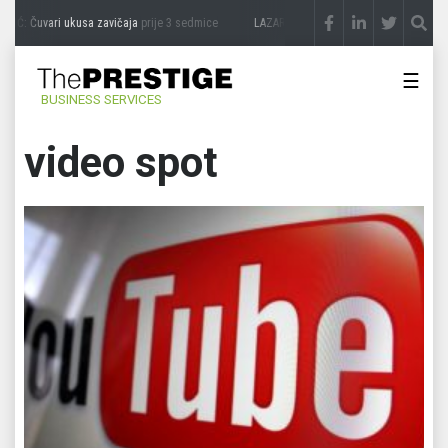
IĆ: Čuvari ukusa zavičaja
prije 3 sedmice
LAZAR ĐURIĆ: Promocija potencijal pretv
☰
BUSINESS SERVICES
video spot