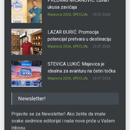
PREDRAG MIĆANOVIĆ: Čuvari
ukusa zavičaja
Majevica 2026
,
SPECIJAL
23.07.2026.
LAZAR ĐURIĆ: Promocija
potencijal pretvara u destinaciju
Majevica 2026
,
SPECIJAL
23.07.2026.
STEVICA LUKIĆ: Majevica je
idealna za avanturu na četiri točka
Majevica 2026
,
SPECIJAL
23.07.2026.
DRAGAN OSTOJIĆ: Moj karakter je
Newsletter!
iskovan na Majevici
Majevica 2026
,
SPECIJAL
23.07.2026.
Prijavite se za Newsletter! Ako želite da imate
svake sedmice editorijal i naše nove priče u Vašem
Inboxu.
SLAĐANA ZGONJANIN: Industrija