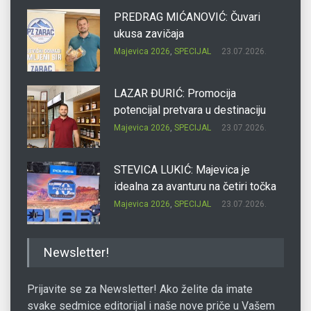
PREDRAG MIĆANOVIĆ: Čuvari
ukusa zavičaja
Majevica 2026
,
SPECIJAL
23.07.2026.
LAZAR ĐURIĆ: Promocija
potencijal pretvara u destinaciju
Majevica 2026
,
SPECIJAL
23.07.2026.
STEVICA LUKIĆ: Majevica je
idealna za avanturu na četiri točka
Majevica 2026
,
SPECIJAL
23.07.2026.
DRAGAN OSTOJIĆ: Moj karakter je
Newsletter!
iskovan na Majevici
Majevica 2026
,
SPECIJAL
23.07.2026.
Prijavite se za Newsletter! Ako želite da imate
svake sedmice editorijal i naše nove priče u Vašem