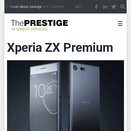
VIĆ: Čuvari ukusa zavičaja
prije 3 sedmice
LAZAR ĐURIĆ: Promocija potencijal pret
☰
BUSINESS SERVICES
Xperia ZX Premium