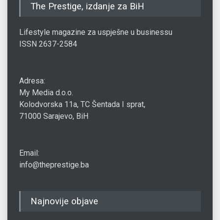
The Prestige, izdanje za BiH
Lifestyle magazine za uspješne u businessu
ISSN 2637-2584
Adresa:
My Media d.o.o.
Kolodvorska 11a, TC Šentada I sprat,
71000 Sarajevo, BiH
Email:
info@theprestige.ba
Najnovije objave