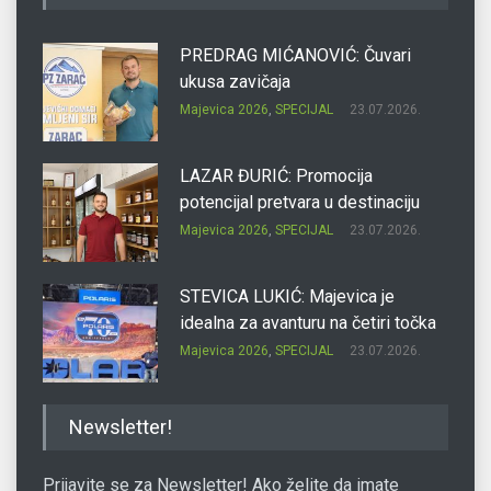
PREDRAG MIĆANOVIĆ: Čuvari
ukusa zavičaja
Majevica 2026
,
SPECIJAL
23.07.2026.
LAZAR ĐURIĆ: Promocija
potencijal pretvara u destinaciju
Majevica 2026
,
SPECIJAL
23.07.2026.
STEVICA LUKIĆ: Majevica je
idealna za avanturu na četiri točka
Majevica 2026
,
SPECIJAL
23.07.2026.
DRAGAN OSTOJIĆ: Moj karakter je
Newsletter!
iskovan na Majevici
Majevica 2026
,
SPECIJAL
23.07.2026.
Prijavite se za Newsletter! Ako želite da imate