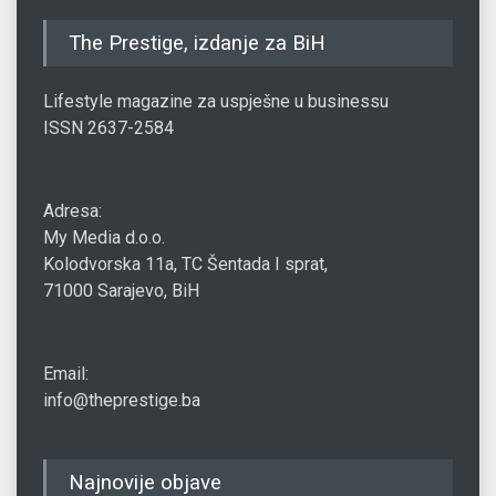
The Prestige, izdanje za BiH
Lifestyle magazine za uspješne u businessu
ISSN 2637-2584
Adresa:
My Media d.o.o.
Kolodvorska 11a, TC Šentada I sprat,
71000 Sarajevo, BiH
Email:
info@theprestige.ba
Najnovije objave