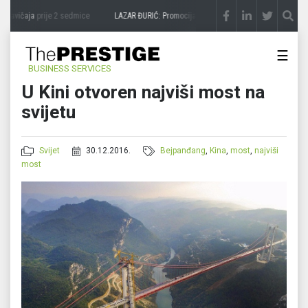
zavičaja
prije 2 sedmice
LAZAR ĐURIĆ: Promocija potencijal pretvara u destinaciju
p
☰
BUSINESS SERVICES
U Kini otvoren najviši most na
svijetu
Svijet
30.12.2016.
Bejpanđang
,
Kina
,
most
,
najviši
most