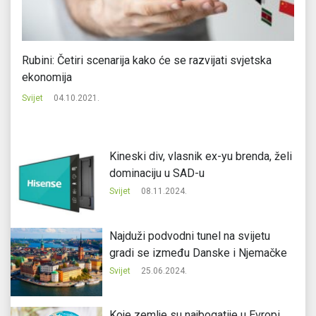
Rubini: Četiri scenarija kako će se razvijati svjetska
Na
ekonomija
Svi
Svijet
04.10.2021.
Kineski div, vlasnik ex-yu brenda, želi
dominaciju u SAD-u
Svijet
08.11.2024.
Najduži podvodni tunel na svijetu
gradi se između Danske i Njemačke
Svijet
25.06.2024.
Koje zemlje su najbogatije u Evropi