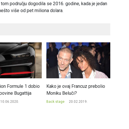
tom području dogodila se 2016. godine, kada je jedan
ešto više od pet miliona dolara.
ion Formule 1 dobio
Kako je ovaj Francuz prebolio
Devesto
povine Bugattija
Moniku Beluči?
izvuče
10.06.2020.
Back stage
20.02.2019.
Back st