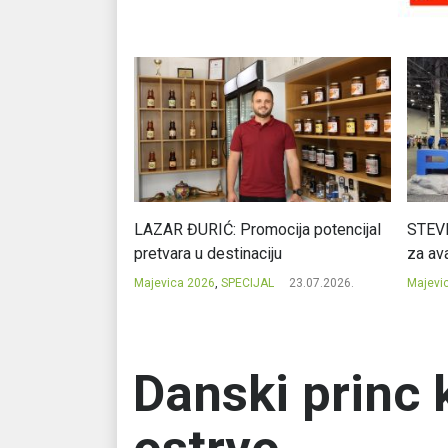
Ć: Čuvari ukusa
LAZAR ĐURIĆ: Promocija potencijal
STEVI
pretvara u destinaciju
za ava
23.07.2026.
Majevica 2026
,
SPECIJAL
23.07.2026.
Majevi
Danski princ 