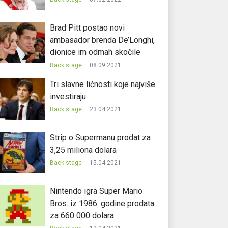
Brad Pitt postao novi
ambasador brenda De’Longhi,
dionice im odmah skočile
Back stage
08.09.2021.
Tri slavne ličnosti koje najviše
investiraju
Back stage
23.04.2021.
Strip o Supermanu prodat za
3,25 miliona dolara
Back stage
15.04.2021.
Nintendo igra Super Mario
Bros. iz 1986. godine prodata
za 660 000 dolara