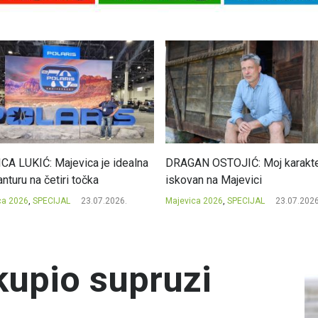
CA LUKIĆ: Majevica je idealna
DRAGAN OSTOJIĆ: Moj karakte
nturu na četiri točka
iskovan na Majevici
ca 2026
,
SPECIJAL
23.07.2026.
Majevica 2026
,
SPECIJAL
23.07.2026
kupio supruzi