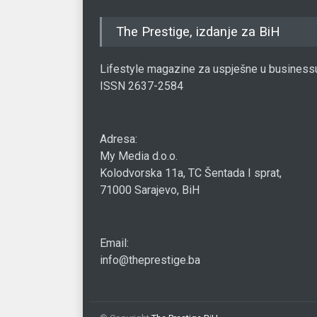
The Prestige, izdanje za BiH
Lifestyle magazine za uspješne u business
ISSN 2637-2584
Adresa:
My Media d.o.o.
Kolodvorska 11a, TC Šentada I sprat,
71000 Sarajevo, BiH
Email:
info@theprestige.ba