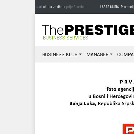
RAG MIĆANOVIĆ: Čuvari ukusa zavičaja
prije 3 sedmice
LAZAR ĐURIĆ: Promocija pote
BUSINESS SERVICES
BUSINESS KLUB
MANAGER
COMPA