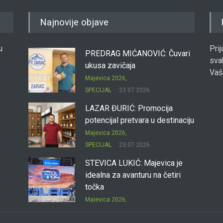
Najnovije objave
u
Pri
PREDRAG MIĆANOVIĆ: Čuvari
sva
ukusa zavičaja
Vaš
Majevica 2026
,
SPECIJAL
23.07.2026.
LAZAR ĐURIĆ: Promocija
potencijal pretvara u destinaciju
Majevica 2026
,
SPECIJAL
23.07.2026.
STEVICA LUKIĆ: Majevica je
idealna za avanturu na četiri
točka
Majevica 2026
,
SPECIJAL
23.07.2026.
DRAGAN OSTOJIĆ: Moj