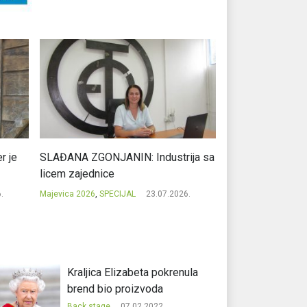
r je
SLAĐANA ZGONJANIN: Industrija sa
NIKOLA GAVRIĆ: L
licem zajednice
regionalni uspje
.
Majevica 2026
,
SPECIJAL
23.07.2026.
Majevica 2026
,
SPEC
Kraljica Elizabeta pokrenula
brend bio proizvoda
Back stage
07.02.2022.