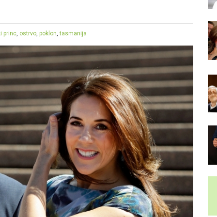
i princ
,
ostrvo
,
poklon
,
tasmanija