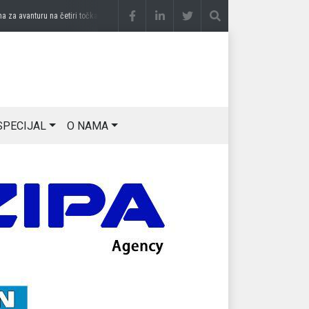
 avanturu na četiri točka
prije 3 sedmice
DRAGAN OSTOJIĆ: Moj karakter je iskovan 
SPECIJAL
O NAMA