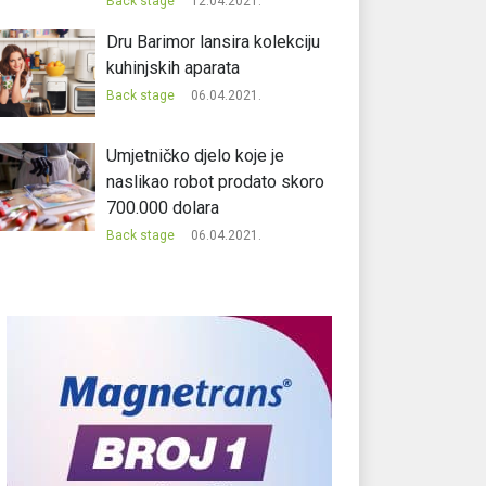
Back stage
12.04.2021.
Dru Barimor lansira kolekciju
kuhinjskih aparata
Back stage
06.04.2021.
Umjetničko djelo koje je
naslikao robot prodato skoro
700.000 dolara
Back stage
06.04.2021.