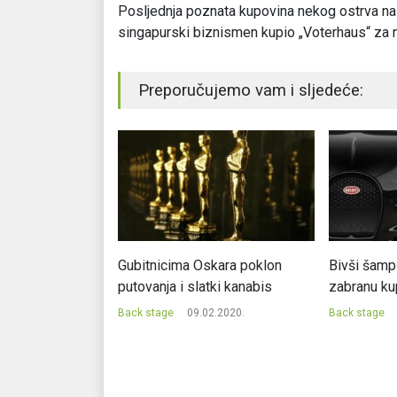
Posljednja poznata kupovina nekog ostrva na 
singapurski biznismen kupio „Voterhaus“ za n
Preporučujemo vam i sljedeće:
ze iz 17. vijeka
Gubitnicima Oskara poklon
Bivši šamp
e od pola milona
putovanja i slatki kanabis
zabranu ku
Back stage
09.02.2020.
Back stage
1.2019.