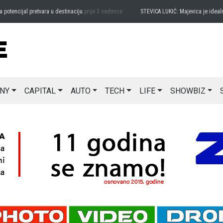
ncijal pretvara u destinaciju
prije 3 sedmice
STEVICA LUKIĆ: Majevica je idealna za
NY
CAPITAL
AUTO
TECH
LIFE
SHOWBIZ