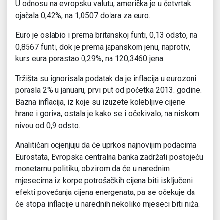
U odnosu na evropsku valutu, američka je u četvrtak
ojačala 0,42%, na 1,0507 dolara za euro.
Euro je oslabio i prema britanskoj funti, 0,13 odsto, na
0,8567 funti, dok je prema japanskom jenu, naprotiv,
kurs eura porastao 0,29%, na 120,3460 jena.
Tržišta su ignorisala podatak da je inflacija u eurozoni
porasla 2% u januaru, prvi put od početka 2013. godine.
Bazna inflacija, iz koje su izuzete kolebljive cijene
hrane i goriva, ostala je kako se i očekivalo, na niskom
nivou od 0,9 odsto.
Analitičari ocjenjuju da će uprkos najnovijim podacima
Eurostata, Evropska centralna banka zadržati postojeću
monetarnu politiku, obzirom da će u narednim
mjesecima iz korpe potrošačkih cijena biti isključeni
efekti povećanja cijena energenata, pa se očekuje da
će stopa inflacije u narednih nekoliko mjeseci biti niža.