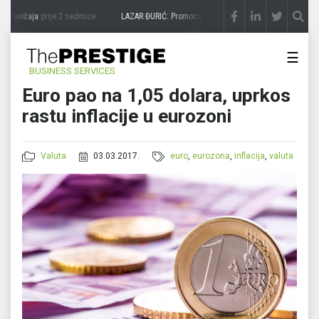
 zavičaja
prije 2 sedmice
LAZAR ĐURIĆ: Promocija potencijal pretvara u destinaciju
☰
BUSINESS SERVICES
Euro pao na 1,05 dolara, uprkos
rastu inflacije u eurozoni
Valuta
03.03.2017.
euro
,
eurozona
,
inflacija
,
valuta