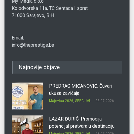
My Media d.o.o.
Kolodvorska 11a, TC Šentada I sprat,
71000 Sarajevo, BiH
Email:
info@theprestige.ba
Najnovije objave
PREDRAG MIĆANOVIĆ: Čuvari
ukusa zavičaja
Majevica 2026
,
SPECIJAL
23.07.2026.
LAZAR ĐURIĆ: Promocija
potencijal pretvara u destinaciju
Majevica 2026
,
SPECIJAL
23.07.2026.