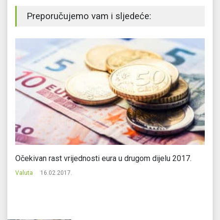
Preporučujemo vam i sljedeće:
Očekivan rast vrijednosti eura u drugom dijelu 2017.
Za
m
Valuta
16.02.2017.
Va