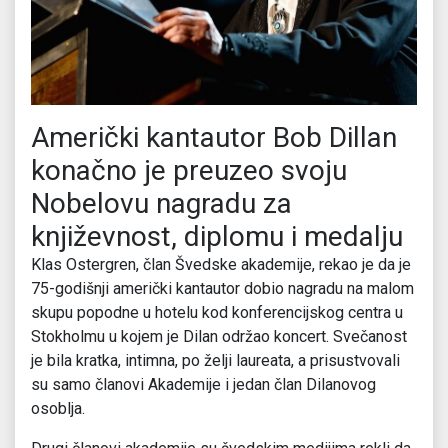
Američki kantautor Bob Dillan
konačno je preuzeo svoju
Nobelovu nagradu za
književnost, diplomu i medalju
Klas Ostergren, član Švedske akademije, rekao je da je
75-godišnji američki kantautor dobio nagradu na malom
skupu popodne u hotelu kod konferencijskog centra u
Stokholmu u kojem je Dilan održao koncert. Svečanost
je bila kratka, intimna, po želji laureata, a prisustvovali
su samo članovi Akademije i jedan član Dilanovog
osoblja.