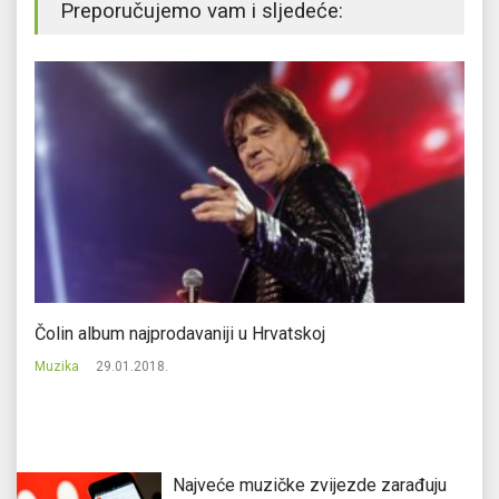
Preporučujemo vam i sljedeće:
Čolin album najprodavaniji u Hrvatskoj
Ro
Muzika
29.01.2018.
Mu
Najveće muzičke zvijezde zarađuju