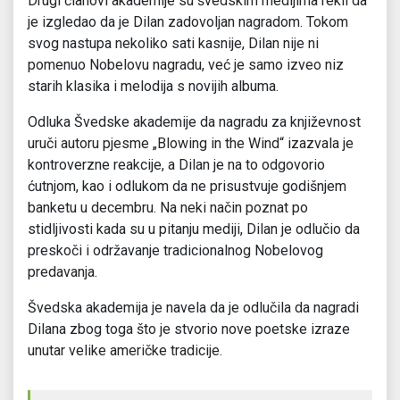
Drugi članovi akademije su švedskim medijima rekli da
je izgledao da je Dilan zadovoljan nagradom. Tokom
svog nastupa nekoliko sati kasnije, Dilan nije ni
pomenuo Nobelovu nagradu, već je samo izveo niz
starih klasika i melodija s novijih albuma.
Odluka Švedske akademije da nagradu za književnost
uruči autoru pjesme „Blowing in the Wind“ izazvala je
kontroverzne reakcije, a Dilan je na to odgovorio
ćutnjom, kao i odlukom da ne prisustvuje godišnjem
banketu u decembru. Na neki način poznat po
stidljivosti kada su u pitanju mediji, Dilan je odlučio da
preskoči i održavanje tradicionalnog Nobelovog
predavanja.
Švedska akademija je navela da je odlučila da nagradi
Dilana zbog toga što je stvorio nove poetske izraze
unutar velike američke tradicije.