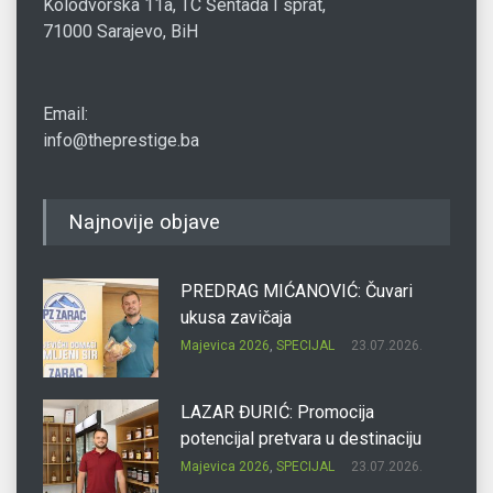
Kolodvorska 11a, TC Šentada I sprat,
71000 Sarajevo, BiH
Email:
info@theprestige.ba
Najnovije objave
PREDRAG MIĆANOVIĆ: Čuvari
ukusa zavičaja
Majevica 2026
,
SPECIJAL
23.07.2026.
LAZAR ĐURIĆ: Promocija
potencijal pretvara u destinaciju
Majevica 2026
,
SPECIJAL
23.07.2026.