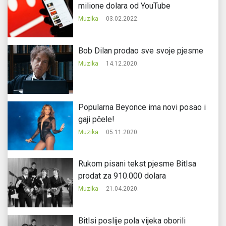
milione dolara od YouTube
Muzika
03.02.2022.
Bob Dilan prodao sve svoje pjesme
Muzika
14.12.2020.
Popularna Beyonce ima novi posao i
gaji pčele!
Muzika
05.11.2020.
Rukom pisani tekst pjesme Bitlsa
prodat za 910.000 dolara
Muzika
21.04.2020.
Bitlsi poslije pola vijeka oborili