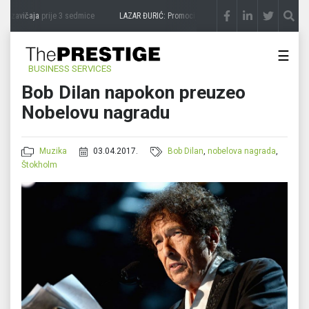
a zavičaja
prije 3 sedmice
LAZAR ĐURIĆ: Promocija potencijal pretvara u destinaciju
☰
BUSINESS SERVICES
Bob Dilan napokon preuzeo
Nobelovu nagradu
Muzika
03.04.2017.
Bob Dilan
,
nobelova nagrada
,
Štokholm