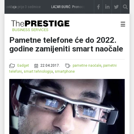
 zavičaja
prije 3 sedmice
LAZAR ĐURIĆ: Promocija potencijal pretvara u destinaciju
☰
BUSINESS SERVICES
Pametne telefone će do 2022.
godine zamijeniti smart naočale
Gadget
22.04.2017.
pametne naočale
,
pametni
telefoni
,
smart tehnologija
,
smartphone