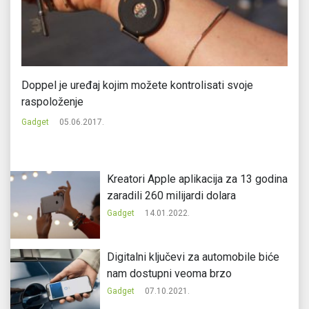
Doppel je uređaj kojim možete kontrolisati svoje
Am
raspoloženje
Ga
Gadget
05.06.2017.
Kreatori Apple aplikacija za 13 godina
zaradili 260 milijardi dolara
Gadget
14.01.2022.
Digitalni ključevi za automobile biće
nam dostupni veoma brzo
Gadget
07.10.2021.