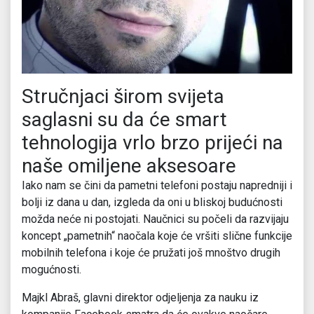
Stručnjaci širom svijeta
saglasni su da će smart
tehnologija vrlo brzo prijeći na
naše omiljene aksesoare
Iako nam se čini da pametni telefoni postaju napredniji i
bolji iz dana u dan, izgleda da oni u bliskoj budućnosti
možda neće ni postojati. Naučnici su počeli da razvijaju
koncept „pametnih“ naočala koje će vršiti slične funkcije
mobilnih telefona i koje će pružati još mnoštvo drugih
mogućnosti.
Majkl Abraš, glavni direktor odjeljenja za nauku iz