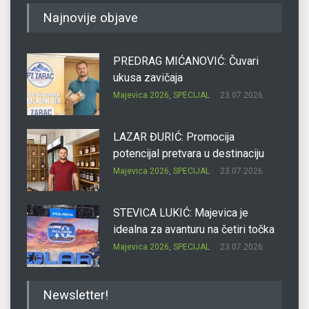
Najnovije objave
PREDRAG MIĆANOVIĆ: Čuvari
ukusa zavičaja
Majevica 2026
,
SPECIJAL
23.07.2026.
LAZAR ĐURIĆ: Promocija
potencijal pretvara u destinaciju
Majevica 2026
,
SPECIJAL
23.07.2026.
STEVICA LUKIĆ: Majevica je
idealna za avanturu na četiri točka
Majevica 2026
,
SPECIJAL
23.07.2026.
DRAGAN OSTOJIĆ: Moj karakter je
Newsletter!
iskovan na Majevici