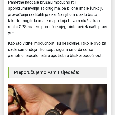
Pametne naočale pružaju mogućnost i
sporazumijevanja sa drugima, pa bi one imale funkciju
prevođenja različitih jezika. Na njihom staklu biste
takođe mogli da imate mapu koja bi vam služila kao
stalni GPS sistem pomoću kojeg biste uvijek našli pravi
put.
Kao što vidite, mogućnosti su beskrajne. Iako je ovo za
sada samo ideja i koncept sigurni smo da će se
pametne naočale naći u upotrebi u bliskoj budućnosti.
Preporučujemo vam i sljedeće: