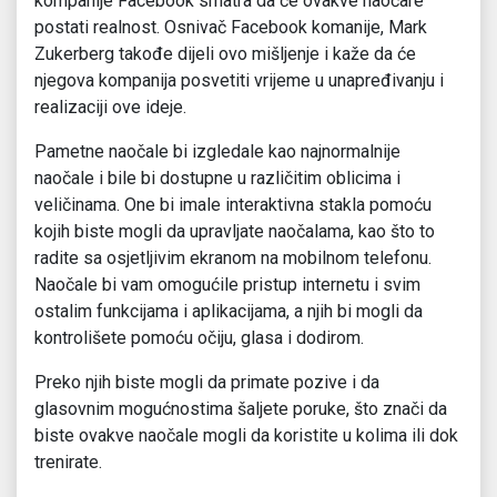
kompanije Facebook smatra da će ovakve naočare
postati realnost. Osnivač Facebook komanije, Mark
Zukerberg takođe dijeli ovo mišljenje i kaže da će
njegova kompanija posvetiti vrijeme u unapređivanju i
realizaciji ove ideje.
Pametne naočale bi izgledale kao najnormalnije
naočale i bile bi dostupne u različitim oblicima i
veličinama. One bi imale interaktivna stakla pomoću
kojih biste mogli da upravljate naočalama, kao što to
radite sa osjetljivim ekranom na mobilnom telefonu.
Naočale bi vam omogućile pristup internetu i svim
ostalim funkcijama i aplikacijama, a njih bi mogli da
kontrolišete pomoću očiju, glasa i dodirom.
Preko njih biste mogli da primate pozive i da
glasovnim mogućnostima šaljete poruke, što znači da
biste ovakve naočale mogli da koristite u kolima ili dok
trenirate.