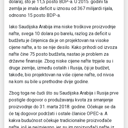
dolara), što je 11,5 posto BDP-a. U 2015. godini ta
zemlja je imala deficit u iznosu od 367 milijardi rijala,
odnosno 15 posto BDP-a.
Iako Saudijska Arabija ima niske troškove proizvodnje
nafte, svega 10 dolara po barelu, razlog za deficit u
budžetu je činjenica da je on projektovan na visoke
cijene nafte, a to se nije desilo. Kako prihodi od izvoza
nafte čine 75 posto budžeta, nastao je problem za
državne finansije. Zbog niske cijene nafte trpjele su i
druge zemlje, između ostalih i Rusija, čiji je budžet,
takođe, bio projektovan na više cijene nafte, od nivoa
na kom su bile u prethodne dvije godine.
Zbog toga ne čudi što su Saudijska Arabija i Rusija prve
postigle dogovor o produžavanju kvota za smanjenje
proizvodnje do 31. marta 2018. godine. Očekuje se da
će taj dogovor podržati i ostale članice OPEC-a. A
kakva budućnost očekuje tradicionalne proizvođače
nafte, još je neizvjesno, jer su im proizvođači nafte iz