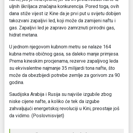
uljnih škriljaca značajna konkurencija. Pored toga, ovih
dana stiže vijest iz Kine da je prvi put u svijetu dobijen
takozvani zapaljivi led, koji može da zamijeni naftu i
gas. Zapaljivi led je zapravo zamrznuti prirodni gas,
hidrat metana.
U jednom njegovom kubnom metru se nalaze 164
kubna metra običnog gasa, sa daleko manje primjesa.
Prema kineskim procjenama, rezerve zapaljivog leda
su ekvivalentne najmanje 35 milijardi tona nafte, što
može da obezbijedi potrebe zemlje za gorivom za 90
godina.
Saudijska Arabija i Rusija su najviše izgubile zbog
niske cijene nafte, a koliko će tek da izgube
zahvaljujući energetskoj revoluciji u Kini, preostaje još
da vidimo. (Poslovnisvijet)