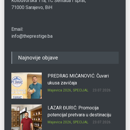
Kolodvorska 11a, TC Šentada I sprat,
71000 Sarajevo, BiH
Email:
info@theprestige.ba
Najnovije objave
PREDRAG MIĆANOVIĆ: Čuvari
ukusa zavičaja
Majevica 2026
,
SPECIJAL
23.07.2026.
LAZAR ĐURIĆ: Promocija
potencijal pretvara u destinaciju
Majevica 2026
,
SPECIJAL
23.07.2026.