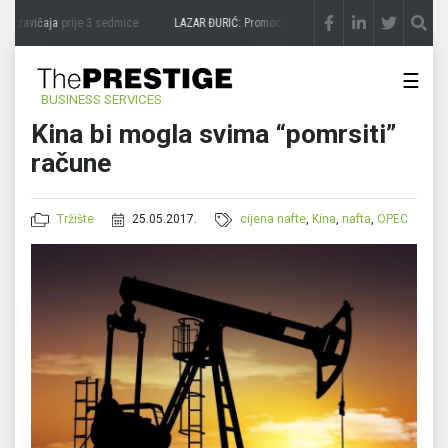
 zavičaja
prije 3 sedmice
LAZAR ĐURIĆ: Promocija potencijal pretvara u destinaciju
☰
BUSINESS SERVICES
Kina bi mogla svima “pomrsiti”
račune
Tržište
25.05.2017.
cijena nafte
,
Kina
,
nafta
,
OPEC