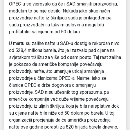
OPEC-u se vjerovalo da će i SAD smanjiti proizvodnju,
međutim to se nije desilo. Nekada jako skup način
proizvodnje nafte iz škriljaca sada je prilagođen pa
sada proizvođači i u takvim uslovima mogu biti
profitabilni sa cijenom od 50 dolara.
U martu su zalihe nafte u SAD-u dostigle rekordan nivo
od 528,4 miliona barela, što je izazvalo pad cijena na
svjetskom tržištu za više od osam posto. Taj rast zaliha
je pokazao da američke kompanije povećavaju
proizvodnju nafte, što umanjuje uticaj smanjenja
proizvodnje u članicama OPEC-a. Naime, iako se
članice OPEC-a drže dogovora o smanjenju
proizvodnje, SAD nisu učesnik tog sporazuma, pa
američke kompanije već duže vrijeme povećavaju
proizvodnju iz uljnih škriljca, koja je bila neisplativa dok
su cijene nafte bile niže od 50 dolara po barelu. U toj
organizaciji procjenjuju da će američka proizvodnja
nafte ove godine porasti za 820 hiljada barela dnevno,