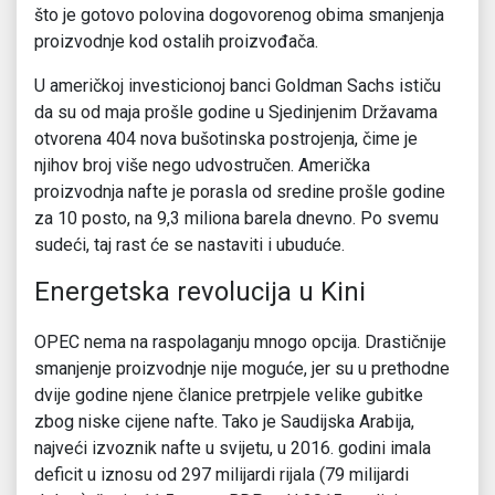
što je gotovo polovina dogovorenog obima smanjenja
proizvodnje kod ostalih proizvođača.
U američkoj investicionoj banci Goldman Sachs ističu
da su od maja prošle godine u Sjedinjenim Državama
otvorena 404 nova bušotinska postrojenja, čime je
njihov broj više nego udvostručen. Američka
proizvodnja nafte je porasla od sredine prošle godine
za 10 posto, na 9,3 miliona barela dnevno. Po svemu
sudeći, taj rast će se nastaviti i ubuduće.
Energetska revolucija u Kini
OPEC nema na raspolaganju mnogo opcija. Drastičnije
smanjenje proizvodnje nije moguće, jer su u prethodne
dvije godine njene članice pretrpjele velike gubitke
zbog niske cijene nafte. Tako je Saudijska Arabija,
najveći izvoznik nafte u svijetu, u 2016. godini imala
deficit u iznosu od 297 milijardi rijala (79 milijardi