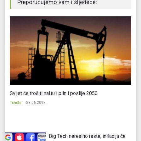
Preporučujemo vam i sljedeće:
Svijet će trošiti naftu i plin i poslije 2050.
Ad
Tržište
28.06.2017.
Tr
Big Tech nerealno raste, inflacija će