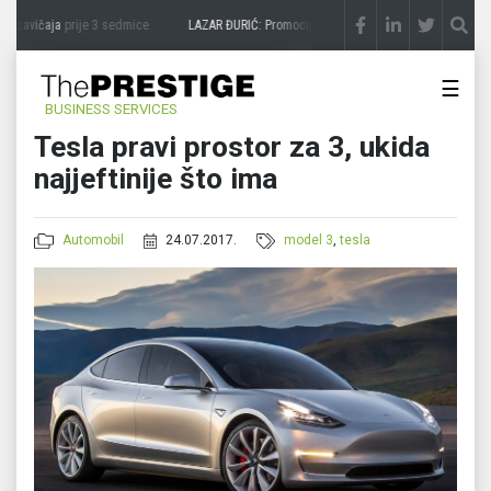
 zavičaja
prije 3 sedmice
LAZAR ĐURIĆ: Promocija potencijal pretvara u destinaciju
☰
BUSINESS SERVICES
Tesla pravi prostor za 3, ukida
najjeftinije što ima
Automobil
24.07.2017.
model 3
,
tesla