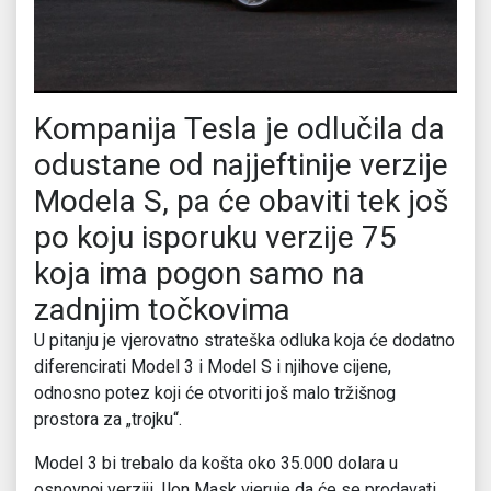
Kompanija Tesla je odlučila da
odustane od najjeftinije verzije
Modela S, pa će obaviti tek još
po koju isporuku verzije 75
koja ima pogon samo na
zadnjim točkovima
U pitanju je vjerovatno strateška odluka koja će dodatno
diferencirati Model 3 i Model S i njihove cijene,
odnosno potez koji će otvoriti još malo tržišnog
prostora za „trojku“.
Model 3 bi trebalo da košta oko 35.000 dolara u
osnovnoj verziji, Ilon Mask vjeruje da će se prodavati