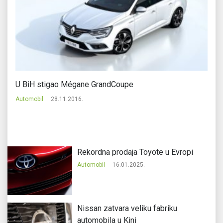
U BiH stigao Mégane GrandCoupe
J
Sp
Automobil
28.11.2016.
Au
Rekordna prodaja Toyote u Evropi
Automobil
16.01.2025.
Nissan zatvara veliku fabriku
automobila u Kini