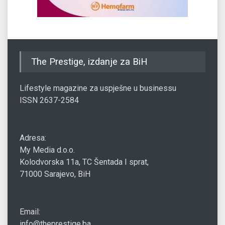
The Prestige, izdanje za BiH
Lifestyle magazine za uspješne u businessu
ISSN 2637-2584
Adresa:
My Media d.o.o.
Kolodvorska 11a, TC Šentada I sprat,
71000 Sarajevo, BiH
Email:
info@theprestige.ba