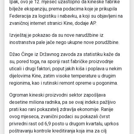
Ipak, ovo je 12. mjesec uzastopno da kineske fabrike
bilježe ekspanziju, prema podacima koje je prikupila
Federacija za logistiku i nabavku, a koji su objavljeni na
zvaničnoj internet stranici Kine, dodaje AP.
Izvještaj je pokazao da su nove narudžbine iz
inostranstva pale jače nego ukupne nove porudžbine.
Džao Ćinge iz Državnog zavoda za statistiku kaže da
su, pored toga, na sporiji rast fabričke proizvodnje
uticali i drugi faktori, poput jakih kiša i poplava u nekim
dijelovima Kine, zatim visoke temperature u drugim
regionima, kao i rutinski remont opreme u pogonima.
Ogroman kineski proizvodni sektor zapošljava
desetine miliona radnika, pa se ovaj indeks pažljivo
prati kao rani pokazatelj zdravlja ekonomije. Ranije
ovog mjeseca, zvanični podaci su pokazali čvrst
privredni rast od 6,9 posto u drugom kvartalu, uprkos
poštravanju kontrole kreditiranja koja ima za cilj