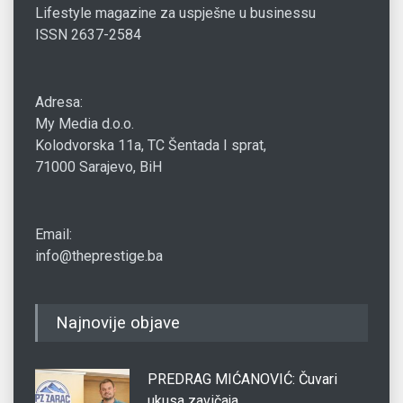
Lifestyle magazine za uspješne u businessu
ISSN 2637-2584
Adresa:
My Media d.o.o.
Kolodvorska 11a, TC Šentada I sprat,
71000 Sarajevo, BiH
Email:
info@theprestige.ba
Najnovije objave
PREDRAG MIĆANOVIĆ: Čuvari
ukusa zavičaja