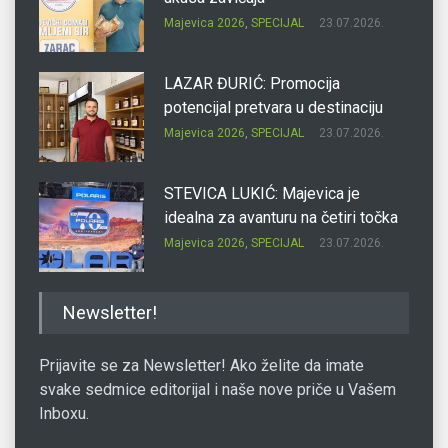
Majevica 2026
,
SPECIJAL
23.07.2026.
LAZAR ĐURIĆ: Promocija
potencijal pretvara u destinaciju
Majevica 2026
,
SPECIJAL
23.07.2026.
STEVICA LUKIĆ: Majevica je
idealna za avanturu na četiri točka
Majevica 2026
,
SPECIJAL
23.07.2026.
DRAGAN OSTOJIĆ: Moj karakter je
Newsletter!
iskovan na Majevici
Majevica 2026
,
SPECIJAL
23.07.2026.
Prijavite se za Newsletter! Ako želite da imate
svake sedmice editorijal i naše nove priče u Vašem
Inboxu.
SLAĐANA ZGONJANIN: Industrija
sa licem zajednice