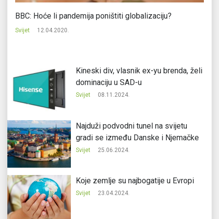
BBC: Hoće li pandemija poništiti globalizaciju?
Ki
Svijet
12.04.2020.
Svi
Kineski div, vlasnik ex-yu brenda, želi
dominaciju u SAD-u
Svijet
08.11.2024.
Najduži podvodni tunel na svijetu
gradi se između Danske i Njemačke
Svijet
25.06.2024.
Koje zemlje su najbogatije u Evropi
Svijet
23.04.2024.