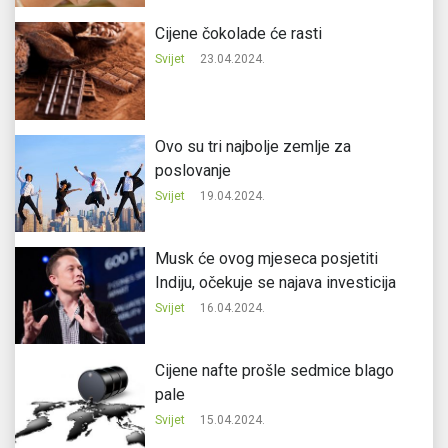
Cijene čokolade će rasti
Svijet
23.04.2024.
Ovo su tri najbolje zemlje za
poslovanje
Svijet
19.04.2024.
Musk će ovog mjeseca posjetiti
Indiju, očekuje se najava investicija
Svijet
16.04.2024.
Cijene nafte prošle sedmice blago
pale
Svijet
15.04.2024.