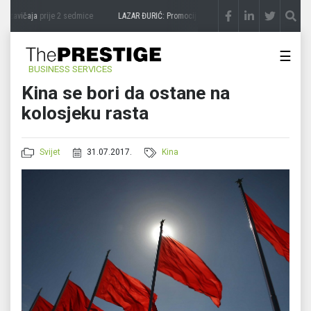
 zavičaja
prije 2 sedmice
LAZAR ĐURIĆ: Promocija potencijal pretvara u destinaciju
p
☰
BUSINESS SERVICES
Kina se bori da ostane na
kolosjeku rasta
Svijet
31.07.2017.
Kina