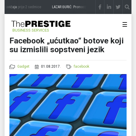
 zavičaja
prije 2 sedmice
LAZAR ĐURIĆ: Promocija potencijal pretvara u destinaciju
☰
BUSINESS SERVICES
Facebook „ućutkao“ botove koji
su izmislili sopstveni jezik
Gadget
01.08.2017.
facebook