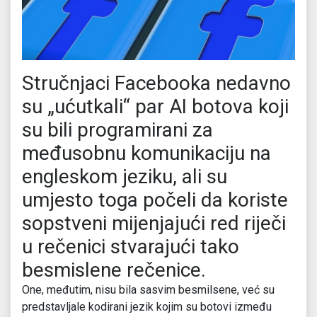
Stručnjaci Facebooka nedavno
su „ućutkali“ par AI botova koji
su bili programirani za
međusobnu komunikaciju na
engleskom jeziku, ali su
umjesto toga počeli da koriste
sopstveni mijenjajući red riječi
u rečenici stvarajući tako
besmislene rečenice.
One, međutim, nisu bila sasvim besmilsene, već su
predstavljale kodirani jezik kojim su botovi između