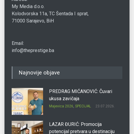
My Media d.o.o.
Kolodvorska 11a, TC Šentada I sprat,
71000 Sarajevo, BiH
Email:
info@theprestige.ba
Najnovije objave
PREDRAG MIĆANOVIĆ: Čuvari
ukusa zavičaja
Majevica 2026
,
SPECIJAL
23.07.2026.
LAZAR ĐURIĆ: Promocija
potencijal pretvara u destinaciju