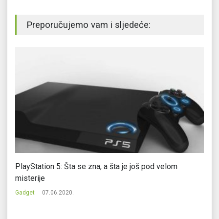
Preporučujemo vam i sljedeće:
PlayStation 5: Šta se zna, a šta je još pod velom
Pa
misterije
n
Gadget
07.06.2020.
Ga