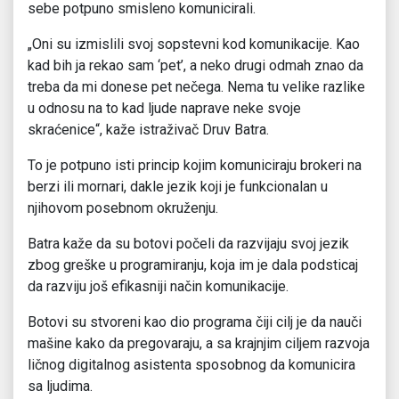
sebe potpuno smisleno komunicirali.
„Oni su izmislili svoj sopstevni kod komunikacije. Kao
kad bih ja rekao sam ‘pet’, a neko drugi odmah znao da
treba da mi donese pet nečega. Nema tu velike razlike
u odnosu na to kad ljude naprave neke svoje
skraćenice“, kaže istraživač Druv Batra.
To je potpuno isti princip kojim komuniciraju brokeri na
berzi ili mornari, dakle jezik koji je funkcionalan u
njihovom posebnom okruženju.
Batra kaže da su botovi počeli da razvijaju svoj jezik
zbog greške u programiranju, koja im je dala podsticaj
da razviju još efikasniji način komunikacije.
Botovi su stvoreni kao dio programa čiji cilj je da nauči
mašine kako da pregovaraju, a sa krajnjim ciljem razvoja
ličnog digitalnog asistenta sposobnog da komunicira
sa ljudima.