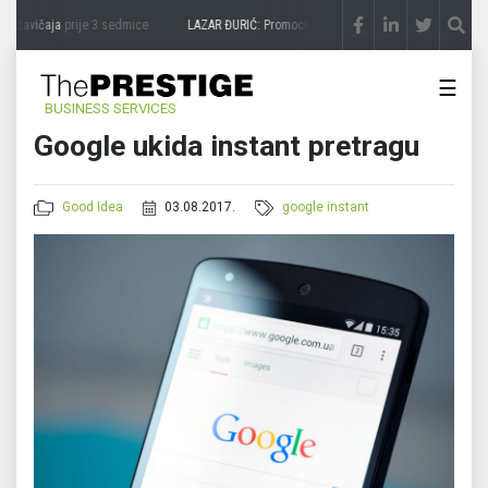
 zavičaja
prije 3 sedmice
LAZAR ĐURIĆ: Promocija potencijal pretvara u destinaciju
☰
BUSINESS SERVICES
Google ukida instant pretragu
Good Idea
03.08.2017.
google instant