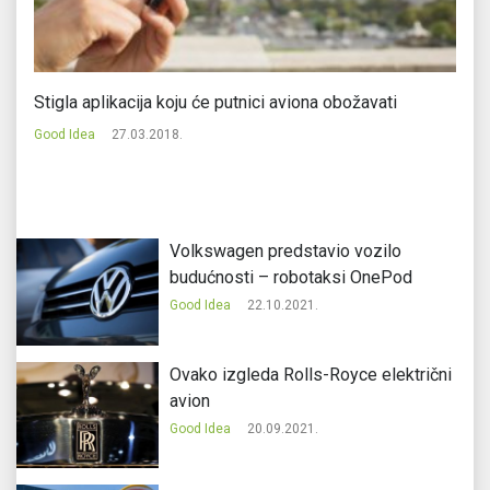
Stigla aplikacija koju će putnici aviona obožavati
No
Good Idea
27.03.2018.
Go
Volkswagen predstavio vozilo
budućnosti – robotaksi OnePod
Good Idea
22.10.2021.
Ovako izgleda Rolls-Royce električni
avion
Good Idea
20.09.2021.