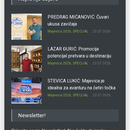
PREDRAG MIĆANOVIĆ: Čuvari
ukusa zavičaja
Majevica 2026
,
SPECIJAL
23.07.2026.
LAZAR ĐURIĆ: Promocija
potencijal pretvara u destinaciju
Majevica 2026
,
SPECIJAL
23.07.2026.
STEVICA LUKIĆ: Majevica je
idealna za avanturu na četiri točka
Majevica 2026
,
SPECIJAL
23.07.2026.
DRAGAN OSTOJIĆ: Moj karakter je
Newsletter!
iskovan na Majevici
Majevica 2026
,
SPECIJAL
23.07.2026.