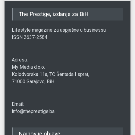
The Prestige, izdanje za BiH
Lifestyle magazine za uspješne u businessu
ISSN 2637-2584
Adresa:
My Media d.o.o.
Kolodvorska 11a, TC Šentada I sprat,
71000 Sarajevo, BiH
Email:
info@theprestige.ba
Najnovije objave