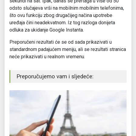
sekundi na sat. Ipak, danas se prertaga u više od 50
odsto slučajeva vrši na mobilnim mobilnim telefonima,
što ovu funkciju zbog drugačijeg načina upotrebe
uređaja čini neadekvatnom. Iz tog razloga donijeta
odluka za ukidanje Google Instanta.
Preporučeni rezultati će se od sada prikazivati u
standardnom padajućem meniju, ali se rezultati stranica
neće prikazivati u realnom vremenu.
Preporučujemo vam i sljedeće: