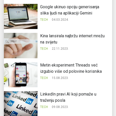
Google ukinuo opciju generisanja
slika ljudi na aplikaciji Gemini
TECH
04.03.2024.
Kina lansirala najbržu internet mrežu
na svijetu
TECH
22.11.2023.
Metin eksperiment Threads već
izgubio više od polovine korisnika
TECH
15.08.2023.
LinkedIn pravi AI koji pomaže u
traženju posla
TECH
09.08.2023.