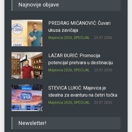
Najnovije objave
PREDRAG MIĆANOVIĆ: Čuvari
ukusa zavičaja
Majevica 2026
,
SPECIJAL
23.07.2026.
LAZAR ĐURIĆ: Promocija
potencijal pretvara u destinaciju
Majevica 2026
,
SPECIJAL
23.07.2026.
STEVICA LUKIĆ: Majevica je
idealna za avanturu na četiri točka
Majevica 2026
,
SPECIJAL
23.07.2026.
DRAGAN OSTOJIĆ: Moj karakter je
Newsletter!
iskovan na Majevici