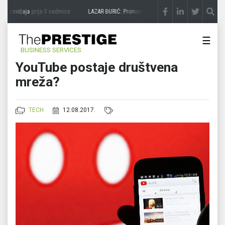
a zavičaja
prije 3 sedmice
LAZAR ĐURIĆ: Promocija potencijal pretvara u destinacij
☰
BUSINESS SERVICES
YouTube postaje društvena
mreža?
TECH
12.08.2017.