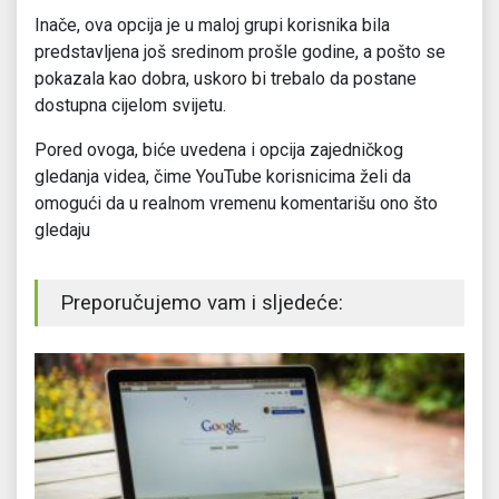
Inače, ova opcija je u maloj grupi korisnika bila
predstavljena još sredinom prošle godine, a pošto se
pokazala kao dobra, uskoro bi trebalo da postane
dostupna cijelom svijetu.
Pored ovoga, biće uvedena i opcija zajedničkog
gledanja videa, čime YouTube korisnicima želi da
omogući da u realnom vremenu komentarišu ono što
gledaju
Preporučujemo vam i sljedeće: