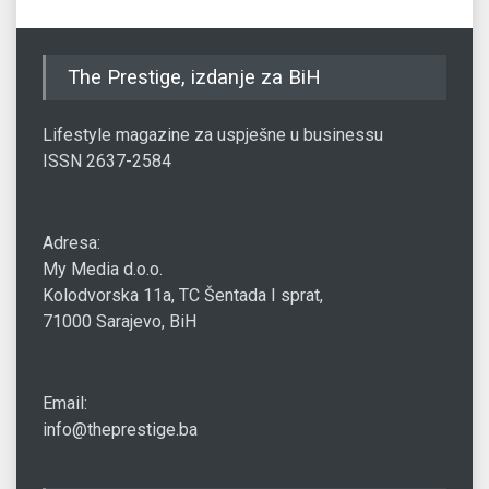
The Prestige, izdanje za BiH
Lifestyle magazine za uspješne u businessu
ISSN 2637-2584
Adresa:
My Media d.o.o.
Kolodvorska 11a, TC Šentada I sprat,
71000 Sarajevo, BiH
Email:
info@theprestige.ba