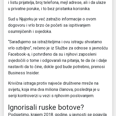
i listu prijatelja, broj telefona, mejl adrese, ali i da ulaze
u privatne poruke, i to bez pristanka korisnika.
Sud u Njujorku je već zatražio informacije o ovom
dogovoru i vrlo brzo će početi sa ispitivanjem
osumnjičenih i svjedoka.
“Sarađujemo sa istražiteljima i ovu istragu shvatamo
vrlo ozbiljno”, rečeno je iz Službe za odnose s javnošću
Facebook-a, i potvrđeno da su i njihovi zaposleni
svjedočili o tome i odgovarali na pitanja, te da će i dalje
nastaviti da to čine, dokle god bude potrebno, prenosi
Business Insider.
Krivična istraga protiv najveće društvene mreže na
svijetu, koja ima dva miliona članova, poslednja je u
seriji kontroverzi u vezi s njihovim poslovanjem.
Ignorisali ruske botove?
Podsjetimo, krajem 2018. godine, u javnosti se pojavila