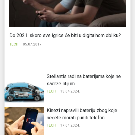
Do 2021. skoro sve igrice će biti u digitalnom obliku?
Sp
in
TECH
05.07.2017.
TE
Stellantis radi na baterijama koje ne
sadrže litijum
TECH
18.04.2024.
Kinezi napravili bateriju zbog koje
nećete morati puniti telefon
TECH
17.04.2024.