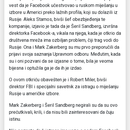
vest da je Facebook učestvovao u ruskom miješanju u
izbore u Americi preko lažnih profila, koji su dolazili iz
Rusije. Aleks Stamos, bivši šef obezbjeđenja te
kompanije, izjavio je tada da je Šeril Sandberg, izvršna
direktorka Facebook-a, vikala na njega, kada je otkrio da
društvena mreža ima ozbiljan problem, čiji trag vodi do
Rusije. Ona i Mark Zakerberg su mu prvo preporučili da
prijavi svoja saznanja Upravnom odboru. Međutim, kada
su i oni pozvani da se izjasne o tome, bila je veoma
bijesna i optužila ga je da ih je izdao.
O ovom otkriću obavešten je i Robert Miler, bivši
direktor FBI i specijalni savetnik za istragu o miješanju
Rusije u američke izbore.
Mark Zakerberg i Šeril Sandberg negirali su da su ovo
prećutkivali, krili, i da nisu bili zainteresovani da čuju
istinu.