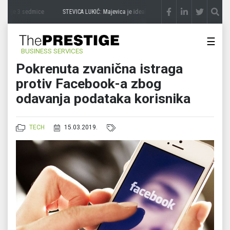
prije 3 sedmice
STEVICA LUKIĆ: Majevica je idealna za avanturu na četiri točka
prij
☰
BUSINESS SERVICES
Pokrenuta zvanična istraga
protiv Facebook-a zbog
odavanja podataka korisnika
TECH
15.03.2019.