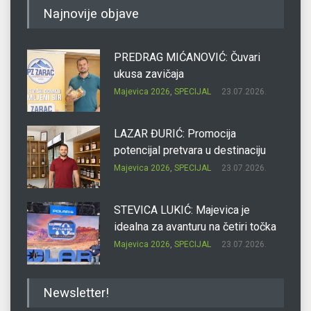
Najnovije objave
PREDRAG MIĆANOVIĆ: Čuvari
ukusa zavičaja
Majevica 2026
,
SPECIJAL
23.07.2026.
LAZAR ĐURIĆ: Promocija
potencijal pretvara u destinaciju
Majevica 2026
,
SPECIJAL
23.07.2026.
STEVICA LUKIĆ: Majevica je
idealna za avanturu na četiri točka
Majevica 2026
,
SPECIJAL
23.07.2026.
DRAGAN OSTOJIĆ: Moj karakter je
Newsletter!
iskovan na Majevici