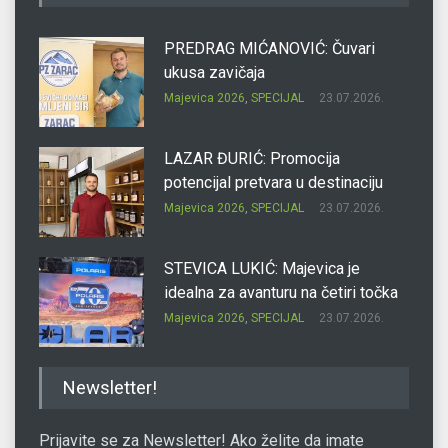
PREDRAG MIĆANOVIĆ: Čuvari
ukusa zavičaja
Majevica 2026
,
SPECIJAL
23.07.2026.
LAZAR ĐURIĆ: Promocija
potencijal pretvara u destinaciju
Majevica 2026
,
SPECIJAL
23.07.2026.
STEVICA LUKIĆ: Majevica je
idealna za avanturu na četiri točka
Majevica 2026
,
SPECIJAL
23.07.2026.
DRAGAN OSTOJIĆ: Moj karakter je
Newsletter!
iskovan na Majevici
Majevica 2026
,
SPECIJAL
23.07.2026.
Prijavite se za Newsletter! Ako želite da imate