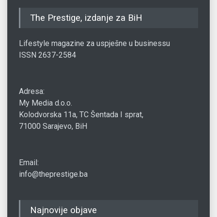
The Prestige, izdanje za BiH
Lifestyle magazine za uspješne u businessu
ISSN 2637-2584
Adresa:
My Media d.o.o.
Kolodvorska 11a, TC Šentada I sprat,
71000 Sarajevo, BiH
Email:
info@theprestige.ba
Najnovije objave