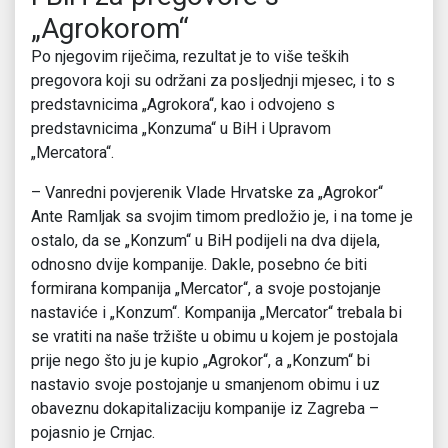
„Agrokorom“
Po njegovim riječima, rezultat je to više teških
pregovora koji su održani za posljednji mjesec, i to s
predstavnicima „Agrokora“, kao i odvojeno s
predstavnicima „Konzuma“ u BiH i Upravom
„Mercatora“.
– Vanredni povjerenik Vlade Hrvatske za „Agrokor“
Ante Ramljak sa svojim timom predložio je, i na tome je
ostalo, da se „Konzum“ u BiH podijeli na dva dijela,
odnosno dvije kompanije. Dakle, posebno će biti
formirana kompanija „Mercator“, a svoje postojanje
nastaviće i „Коnzum“. Kompanija „Mercator“ trebala bi
se vratiti na naše tržište u obimu u kojem je postojala
prije nego što ju je kupio „Agrokor“, a „Konzum“ bi
nastavio svoje postojanje u smanjenom obimu i uz
obaveznu dokapitalizaciju kompanije iz Zagreba –
pojasnio je Crnjac.