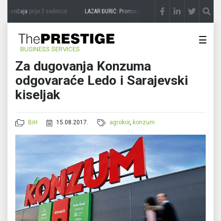
 zavičaja
prije 3 sedmice
LAZAR ĐURIĆ: Promocija potencijal pretvara u destinaciju
p
☰
BUSINESS SERVICES
Za dugovanja Konzuma
odgovaraće Ledo i Sarajevski
kiseljak
BiH
15.08.2017.
agrokor
,
konzum