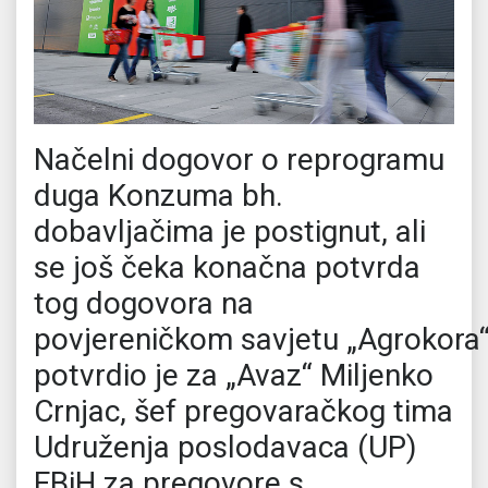
Načelni dogovor o reprogramu
duga Konzuma bh.
dobavljačima je postignut, ali
se još čeka konačna potvrda
tog dogovora na
povjereničkom savjetu „Agrokora“
potvrdio je za „Avaz“ Miljenko
Crnjac, šef pregovaračkog tima
Udruženja poslodavaca (UP)
FBiH za pregovore s