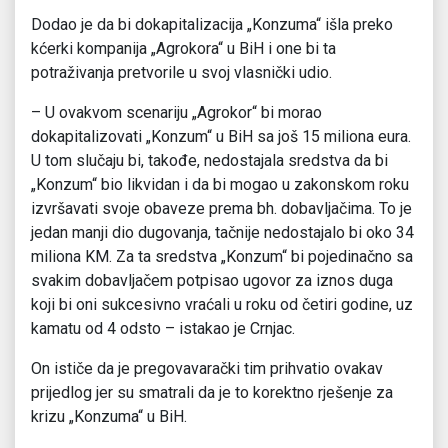
Dodao je da bi dokapitalizacija „Konzuma“ išla preko
kćerki kompanija „Agrokora“ u BiH i one bi ta
potraživanja pretvorile u svoj vlasnički udio.
– U ovakvom scenariju „Agrokor“ bi morao
dokapitalizovati „Konzum“ u BiH sa još 15 miliona eura.
U tom slučaju bi, takođe, nedostajala sredstva da bi
„Konzum“ bio likvidan i da bi mogao u zakonskom roku
izvršavati svoje obaveze prema bh. dobavljačima. To je
jedan manji dio dugovanja, tačnije nedostajalo bi oko 34
miliona KM. Za ta sredstva „Konzum“ bi pojedinačno sa
svakim dobavljačem potpisao ugovor za iznos duga
koji bi oni sukcesivno vraćali u roku od četiri godine, uz
kamatu od 4 odsto – istakao je Crnjac.
On ističe da je pregovavarački tim prihvatio ovakav
prijedlog jer su smatrali da je to korektno rješenje za
krizu „Konzuma“ u BiH.