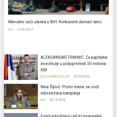
Mercator uoči ulaska u BiH: Konkurenti domaći lanci
U 
BiH
13.06.2017.
Bi
ALEKSANDAR TRNINIĆ: Za kapitalne
investicije u poljoprivredi 30 miliona
KM
BiH
,
BUSINESS KLUB
23.04.2026.
Nina Šljivić: Protiv mene se vodi
orkestrirana kampanja
BiH
26.12.2025.
Fond poboljšava rad tri regionalne