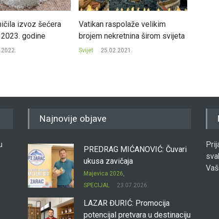
ničila izvoz šećera
Vatikan raspolaže velikim
Evropa
 2023. godine
brojem nekretnina širom svijeta
više en
izvora
.2022.
Svijet
25.02.2021.
Svijet
Najnovije objave
u
Pri
PREDRAG MIĆANOVIĆ: Čuvari
sva
ukusa zavičaja
Vaš
Majevica 2026
,
SPECIJAL
23.07.2026.
LAZAR ĐURIĆ: Promocija
potencijal pretvara u destinaciju