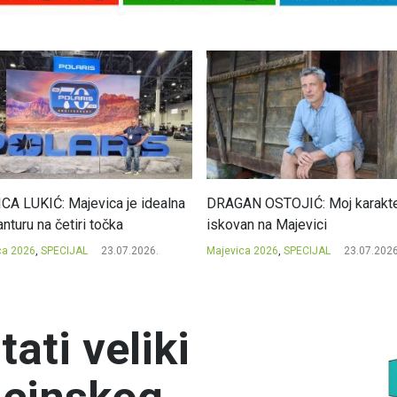
CA LUKIĆ: Majevica je idealna
DRAGAN OSTOJIĆ: Moj karakte
nturu na četiri točka
iskovan na Majevici
ca 2026
,
SPECIJAL
23.07.2026.
Majevica 2026
,
SPECIJAL
23.07.2026
tati veliki