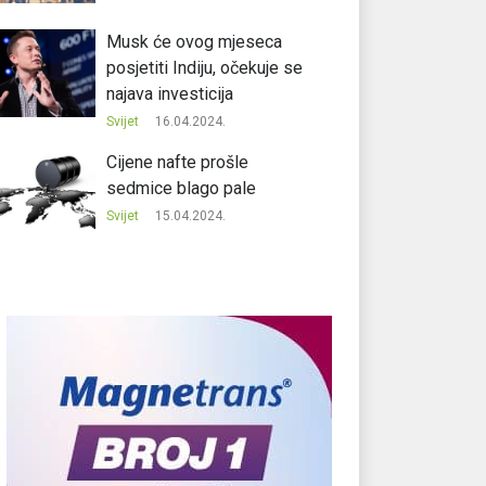
Musk će ovog mjeseca
posjetiti Indiju, očekuje se
najava investicija
Svijet
16.04.2024.
Cijene nafte prošle
sedmice blago pale
Svijet
15.04.2024.