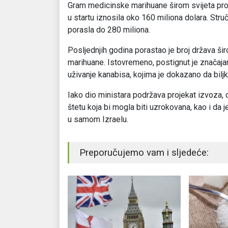
Gram medicinske marihuane širom svijeta proci
u startu iznosila oko 160 miliona dolara. Struč
porasla do 280 miliona.
Posljednjih godina porastao je broj država ši
marihuane. Istovremeno, postignut je značaja
uživanje kanabisa, kojima je dokazano da bilj
Iako dio ministara podržava projekat izvoza, d
štetu koja bi mogla biti uzrokovana, kao i da
u samom Izraelu.
Preporučujemo vam i sljedeće: