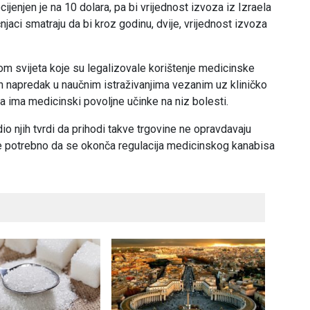
jenjen je na 10 dolara, pa bi vrijednost izvoza iz Izraela
njaci smatraju da bi kroz godinu, dvije, vrijednost izvoza
rom svijeta koje su legalizovale korištenje medicinske
n napredak u naučnim istraživanjima vezanim uz kliničko
ka ima medicinski povoljne učinke na niz bolesti.
io njih tvrdi da prihodi takve trgovine ne opravdavaju
 je potrebno da se okonča regulacija medicinskog kanabisa