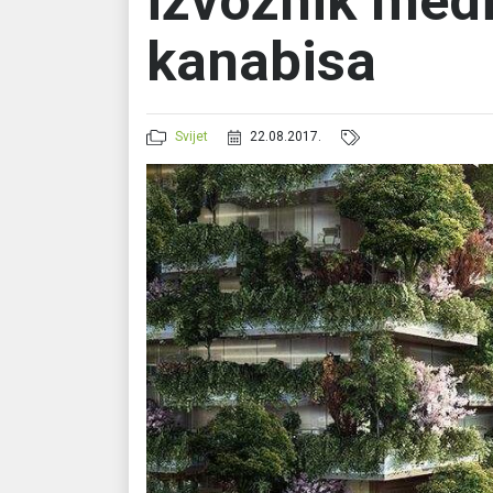
izvoznik med
kanabisa
Svijet
22.08.2017.