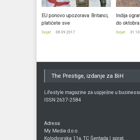
 jula uvoze naftu
EU ponovo upozorava: Britanci,
Indija ogra
 Evropu
platićete sve
do oktobra
.
Svijet
08.09.2017.
Svijet
31.10
The Prestige, izdanje za BiH
Lifestyle magazine za uspješne u business
ISSN 2637-2584
Adresa:
My Media d.o.o.
Kolodvorska 11a, TC Šentada I sprat,