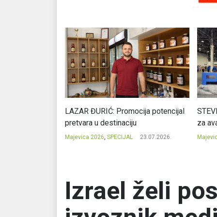
Ć: Čuvari ukusa
LAZAR ĐURIĆ: Promocija potencijal
STEVI
pretvara u destinaciju
za ava
23.07.2026.
Majevica 2026
,
SPECIJAL
23.07.2026.
Majevi
Izrael želi pos