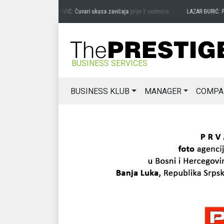
PREDRAG MIĆANOVIĆ: Čuvari ukusa zavičaja
prije 3 sedmice
LAZAR ĐURIĆ: Promoc
BUSINESS SERVICES
BUSINESS KLUB
MANAGER
COMPA