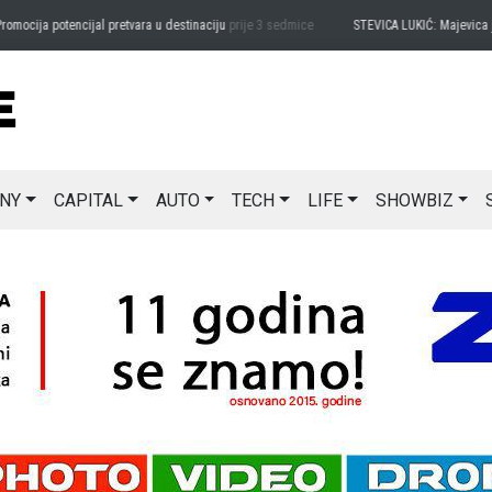
ija potencijal pretvara u destinaciju
prije 3 sedmice
STEVICA LUKIĆ: Majevica je id
NY
CAPITAL
AUTO
TECH
LIFE
SHOWBIZ