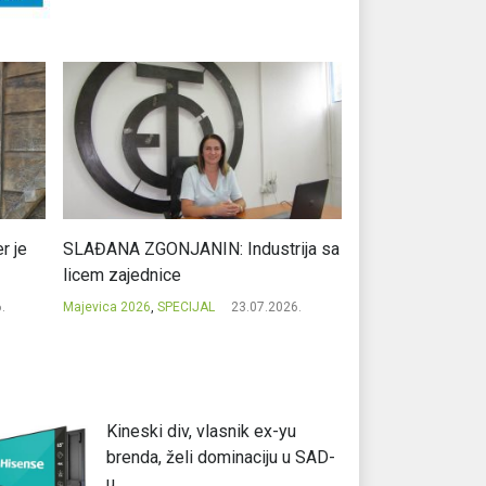
r je
SLAĐANA ZGONJANIN: Industrija sa
NIKOLA GAVRIĆ: L
licem zajednice
regionalni uspje
.
Majevica 2026
,
SPECIJAL
23.07.2026.
Majevica 2026
,
SPEC
Kineski div, vlasnik ex-yu
brenda, želi dominaciju u SAD-
u