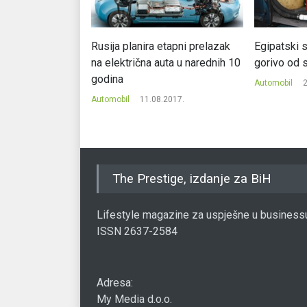
ači 48.000
Rusija planira etapni prelazak
Egipatski s
roblema sa
na električna auta u narednih 10
gorivo od 
azdušne jastuke
godina
Automobil
2
.2017.
Automobil
11.08.2017.
The Prestige, izdanje za BiH
Lifestyle magazine za uspješne u business
ISSN 2637-2584
Adresa:
My Media d.o.o.