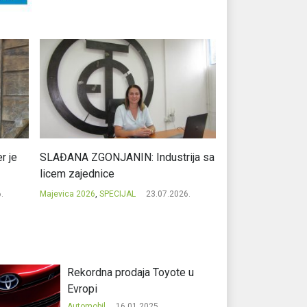
r je
SLAĐANA ZGONJANIN: Industrija sa
NIKOLA GAVRIĆ: L
licem zajednice
regionalni uspje
.
Majevica 2026
,
SPECIJAL
23.07.2026.
Majevica 2026
,
SPEC
Rekordna prodaja Toyote u
Evropi
Automobil
16.01.2025.