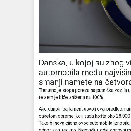
Danska, u kojoj su zbog v
automobila među najvišim 
smanji namete na četvor
Trenutno je stopa poreza na putnička vozila
te zemlje biće snižena na 100%.
Ako danski parlament usvoji ovaj predlog, najj
paketom opreme, koji sada košta oko 28.000 e
Tako bi nova cijena ovog automobila iznosila b
odnosu na, recimo, Njemačku, gdje osnovni m