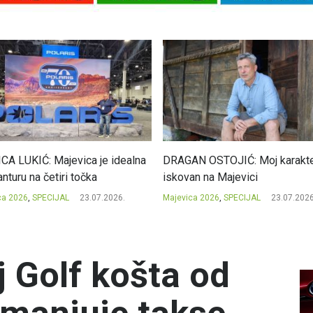
CA LUKIĆ: Majevica je idealna
DRAGAN OSTOJIĆ: Moj karakte
nturu na četiri točka
iskovan na Majevici
ca 2026
,
SPECIJAL
23.07.2026.
Majevica 2026
,
SPECIJAL
23.07.2026
j Golf košta od