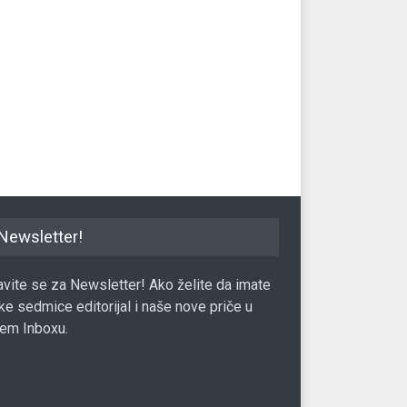
agen najpopularniji novi
Njemački auto divovi klade se
"F
 BiH
na automobile na vodonik
ra
il
08.03.2017.
Automobil
24.09.2021.
Aut
Newsletter!
javite se za Newsletter! Ako želite da imate
ke sedmice editorijal i naše nove priče u
em Inboxu.