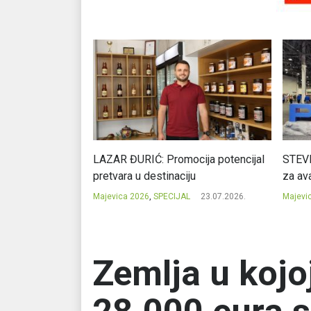
Ć: Čuvari ukusa
LAZAR ĐURIĆ: Promocija potencijal
STEVI
pretvara u destinaciju
za ava
23.07.2026.
Majevica 2026
,
SPECIJAL
23.07.2026.
Majevi
Zemlja u kojo