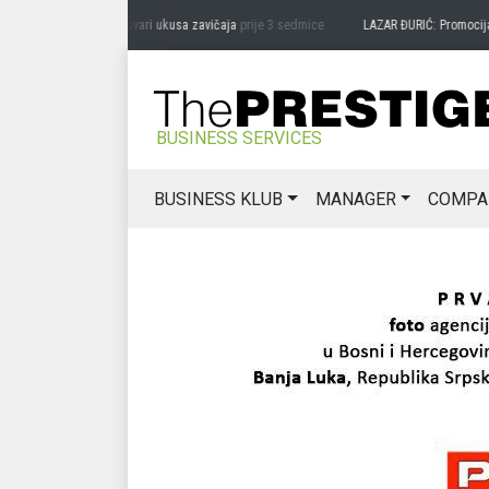
DRAG MIĆANOVIĆ: Čuvari ukusa zavičaja
prije 3 sedmice
LAZAR ĐURIĆ: Promocija pot
BUSINESS SERVICES
BUSINESS KLUB
MANAGER
COMPA