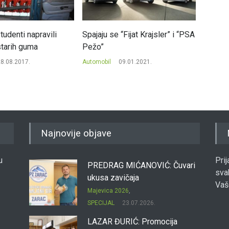
tudenti napravili
Spajaju se “Fijat Krajsler” i “PSA
Volksw
starih guma
Pežo”
auto u
8.08.2017.
Automobil
09.01.2021.
Automob
Najnovije objave
u
Pri
PREDRAG MIĆANOVIĆ: Čuvari
sva
ukusa zavičaja
Vaš
Majevica 2026
,
SPECIJAL
23.07.2026.
LAZAR ĐURIĆ: Promocija