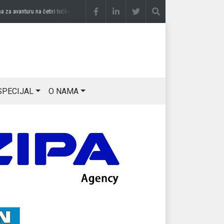
 avanturu na četiri točka
prije 3 sedmice
DRAGAN OSTOJIĆ: Moj karakter je iskovan
SPECIJAL
O NAMA