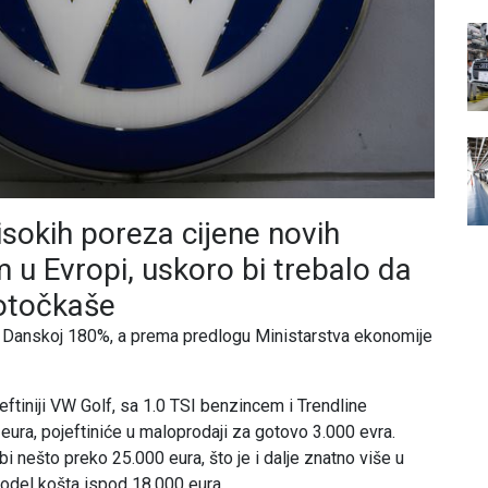
isokih poreza cijene novih
u Evropi, uskoro bi trebalo da
otočkaše
 u Danskoj 180%, a prema predlogu Ministarstva ekonomije
eftiniji VW Golf, sa 1.0 TSI benzincem i Trendline
ura, pojeftiniće u maloprodaji za gotovo 3.000 evra.
i nešto preko 25.000 eura, što je i dalje znatno više u
odel košta ispod 18.000 eura.