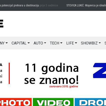
encijal pretvara u destinaciju
prije 3 sedmice
STEVICA LUKIĆ: Majevica je idealna za
NY
CAPITAL
AUTO
TECH
LIFE
SHOWBIZ