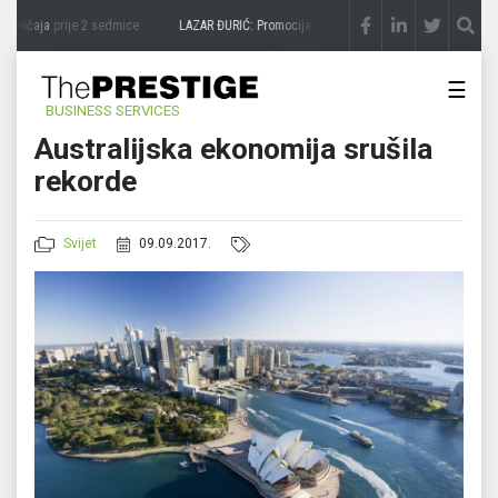
avičaja
prije 2 sedmice
LAZAR ĐURIĆ: Promocija potencijal pretvara u destinaciju
pr
☰
BUSINESS SERVICES
Australijska ekonomija srušila
rekorde
Svijet
09.09.2017.