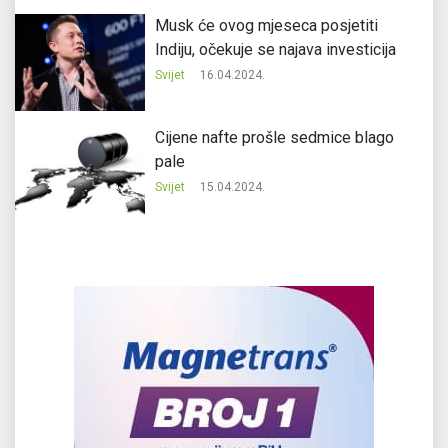
Musk će ovog mjeseca posjetiti
Indiju, očekuje se najava investicija
Svijet
16.04.2024.
Cijene nafte prošle sedmice blago
pale
Svijet
15.04.2024.