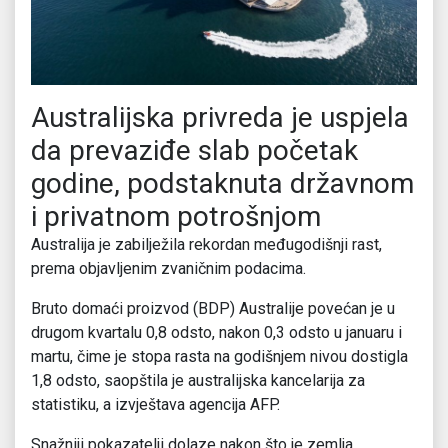
Australijska privreda je uspjela
da prevaziđe slab početak
godine, podstaknuta državnom
i privatnom potrošnjom
Australija je zabilježila rekordan međugodišnji rast,
prema objavljenim zvaničnim podacima.
Bruto domaći proizvod (BDP) Australije povećan je u
drugom kvartalu 0,8 odsto, nakon 0,3 odsto u januaru i
martu, čime je stopa rasta na godišnjem nivou dostigla
1,8 odsto, saopštila je australijska kancelarija za
statistiku, a izvještava agencija AFP.
Snažniji pokazatelji dolaze nakon što je zemlja