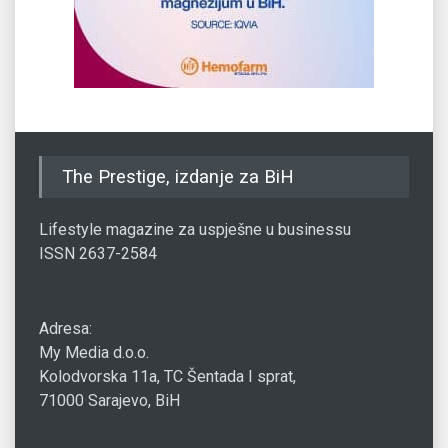
The Prestige, izdanje za BiH
Lifestyle magazine za uspješne u businessu
ISSN 2637-2584
Adresa:
My Media d.o.o.
Kolodvorska 11a, TC Šentada I sprat,
71000 Sarajevo, BiH