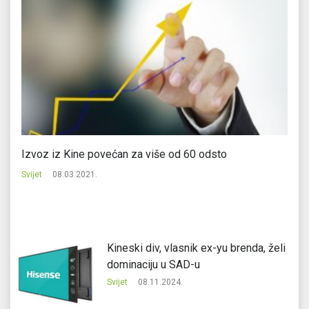
Izvoz iz Kine povećan za više od 60 odsto
Šp
Svijet
08.03.2021.
Svi
Kineski div, vlasnik ex-yu brenda, želi
dominaciju u SAD-u
Svijet
08.11.2024.