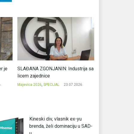
r je
SLAĐANA ZGONJANIN: Industrija sa
NIKOLA GAVRIĆ: L
licem zajednice
regionalni uspje
.
Majevica 2026
,
SPECIJAL
23.07.2026.
Majevica 2026
,
SPEC
Kineski div, vlasnik ex-yu
brenda, želi dominaciju u SAD-
u