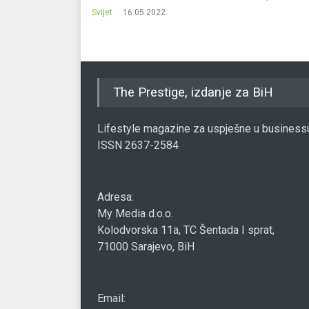
Svijet
16.05.2022.
The Prestige, izdanje za BiH
Lifestyle magazine za uspješne u business
ISSN 2637-2584
Adresa:
My Media d.o.o.
Kolodvorska 11a, TC Šentada I sprat,
71000 Sarajevo, BiH
Email: