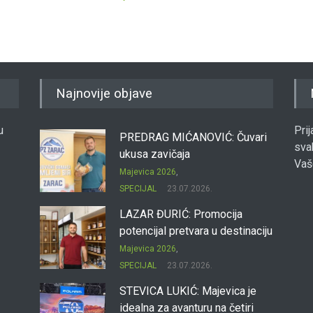
Najnovije objave
u
Pri
PREDRAG MIĆANOVIĆ: Čuvari
sva
ukusa zavičaja
Vaš
Majevica 2026
,
SPECIJAL
23.07.2026.
LAZAR ĐURIĆ: Promocija
potencijal pretvara u destinaciju
Majevica 2026
,
SPECIJAL
23.07.2026.
STEVICA LUKIĆ: Majevica je
idealna za avanturu na četiri