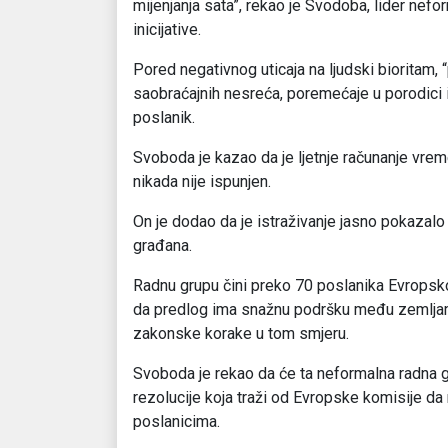
mijenjanja sata”, rekao je Svodoba, lider nef
inicijative.
Pored negativnog uticaja na ljudski bioritam, 
saobraćajnih nesreća, poremećaje u porodici 
poslanik.
Svoboda je kazao da je ljetnje računanje vremen
nikada nije ispunjen.
On je dodao da je istraživanje jasno pokazal
građana.
Radnu grupu čini preko 70 poslanika Evropsko
da predlog ima snažnu podršku među zemljama
zakonske korake u tom smjeru.
Svoboda je rekao da će ta neformalna radna g
rezolucije koja traži od Evropske komisije d
poslanicima.