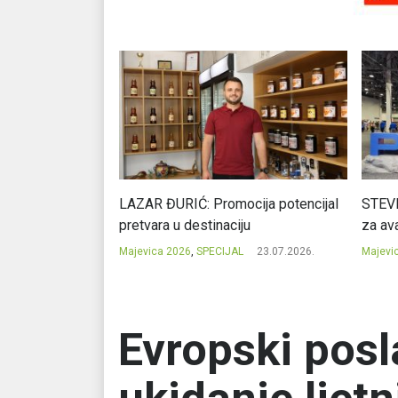
Ć: Čuvari ukusa
LAZAR ĐURIĆ: Promocija potencijal
STEVI
pretvara u destinaciju
za ava
23.07.2026.
Majevica 2026
,
SPECIJAL
23.07.2026.
Majevi
Evropski posl