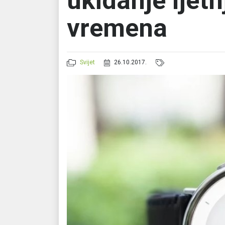
ukidanje ljet
vremena
Svijet
26.10.2017.