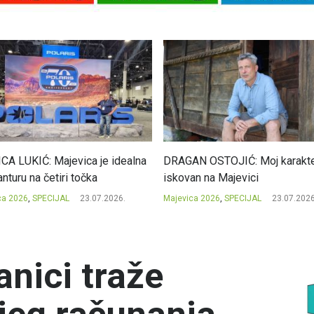
CA LUKIĆ: Majevica je idealna
DRAGAN OSTOJIĆ: Moj karakte
nturu na četiri točka
iskovan na Majevici
ca 2026
,
SPECIJAL
23.07.2026.
Majevica 2026
,
SPECIJAL
23.07.2026
anici traže