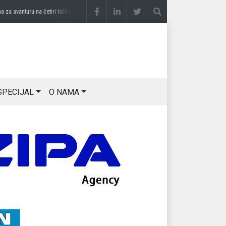
avanturu na četiri točka
prije 3 sedmice
DRAGAN OSTOJIĆ: Moj karakter je iskovan 
SPECIJAL
O NAMA