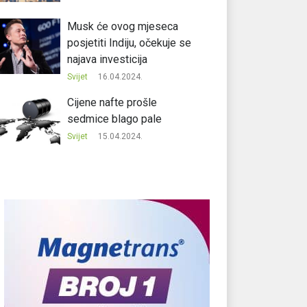
Musk će ovog mjeseca
posjetiti Indiju, očekuje se
najava investicija
Svijet
16.04.2024.
Cijene nafte prošle
sedmice blago pale
Svijet
15.04.2024.