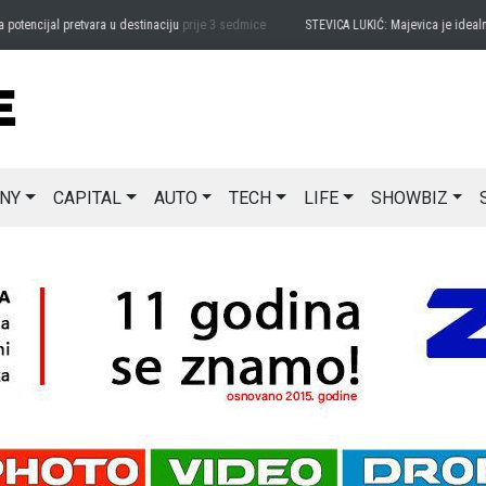
ncijal pretvara u destinaciju
prije 3 sedmice
STEVICA LUKIĆ: Majevica je idealna za 
NY
CAPITAL
AUTO
TECH
LIFE
SHOWBIZ