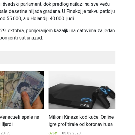
 i švedski parlament, dok predlog nailazi na sve veću
le desetine hiljada građana. U Finskoj je takvu peticiju
d 55.000, a u Holandiji 40.000 ljudi.
 29. oktobra, pomjeranjem kazaljki na satovima za jedan
 pomjeriti sat unazad.
Venecueli spale na
Milioni Kineza kod kuće: Online
Bez ogr
ijardi
igre profitirale od koronavirusa
na Okt
.2017.
Svijet
05.02.2020.
Svijet