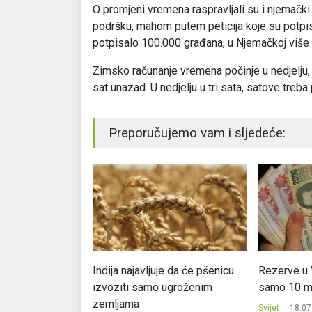
O promjeni vremena raspravljali su i njemački
podršku, mahom putem peticija koje su potpisa
potpisalo 100.000 građana, u Njemačkoj više o
Zimsko računanje vremena počinje u nedjelju,
sat unazad. U nedjelju u tri sata, satove treba
Preporučujemo vam i sljedeće:
meričkog gubitaša
Indija najavljuje da će pšenicu
Rezerve u 
izvoziti samo ugroženim
samo 10 mil
.
zemljama
Svijet
18.07