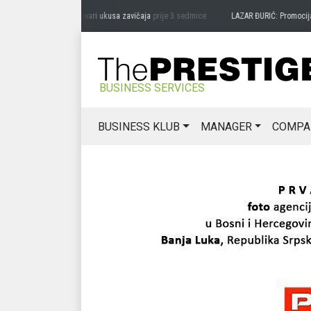
RAG MIĆANOVIĆ: Čuvari ukusa zavičaja
prije 3 sedmice
LAZAR ĐURIĆ: Promocija pote
BUSINESS SERVICES
BUSINESS KLUB
MANAGER
COMPA