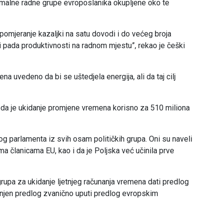
ormalne radne grupe evroposlanika okupljene oko te
“pomjeranje kazaljki na satu dovodi i do većeg broja
i pada produktivnosti na radnom mjestu”, rekao je češki
a uvedeno da bi se uštedjela energija, ali da taj cilj
o da je ukidanje promjene vremena korisno za 510 miliona
g parlamenta iz svih osam političkih grupa. Oni su naveli
 članicama EU, kao i da je Poljska već učinila prve
rupa za ukidanje ljetnjeg računanja vremena dati predlog
a njen predlog zvanično uputi predlog evropskim