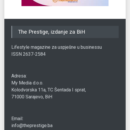
The Prestige, izdanje za BiH
Lifestyle magazine za uspješne u businessu
ISSN 2637-2584
Adresa:
My Media d.o.o.
Kolodvorska 11a, TC Šentada I sprat,
71000 Sarajevo, BiH
Email:
info@theprestige.ba