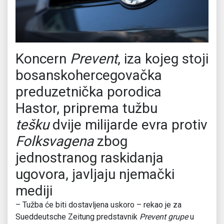
Koncern
Prevent
, iza kojeg stoji
bosanskohercegovačka
preduzetnička porodica
Hastor, priprema tužbu
tešku
dvije milijarde evra protiv
Folksvagena
zbog
jednostranog raskidanja
ugovora, javljaju njemački
mediji
– Tužba će biti dostavljena uskoro – rekao je za
Sueddeutsche Zeitung predstavnik
Prevent grupe
u