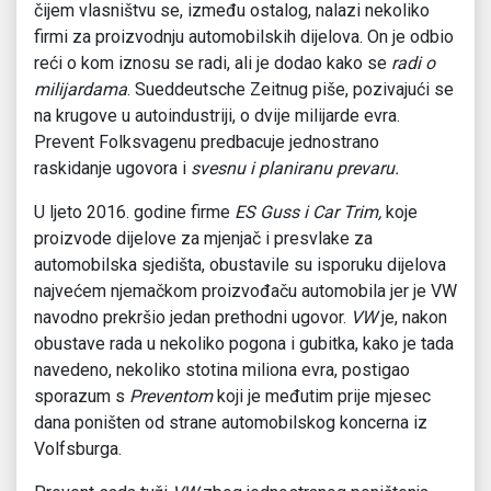
čijem vlasništvu se, između ostalog, nalazi nekoliko
firmi za proizvodnju automobilskih dijelova. On je odbio
reći o kom iznosu se radi, ali je dodao kako se
radi o
milijardama
. Sueddeutsche Zeitnug piše, pozivajući se
na krugove u autoindustriji, o dvije milijarde evra.
Prevent Folksvagenu predbacuje jednostrano
raskidanje ugovora i
svesnu i planiranu prevaru.
U ljeto 2016. godine firme
ES Guss i Car Trim,
koje
proizvode dijelove za mjenjač i presvlake za
automobilska sjedišta, obustavile su isporuku dijelova
najvećem njemačkom proizvođaču automobila jer je VW
navodno prekršio jedan prethodni ugovor.
VW
je, nakon
obustave rada u nekoliko pogona i gubitka, kako je tada
navedeno, nekoliko stotina miliona evra, postigao
sporazum s
Preventom
koji je međutim prije mjesec
dana poništen od strane automobilskog koncerna iz
Volfsburga.