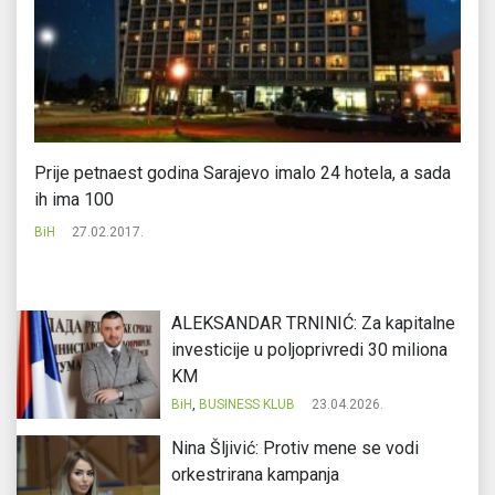
a
Prije petnaest godina Sarajevo imalo 24 hotela, a sada
Do
ih ima 100
Bi
BiH
27.02.2017.
ALEKSANDAR TRNINIĆ: Za kapitalne
investicije u poljoprivredi 30 miliona
KM
BiH
,
BUSINESS KLUB
23.04.2026.
Nina Šljivić: Protiv mene se vodi
orkestrirana kampanja