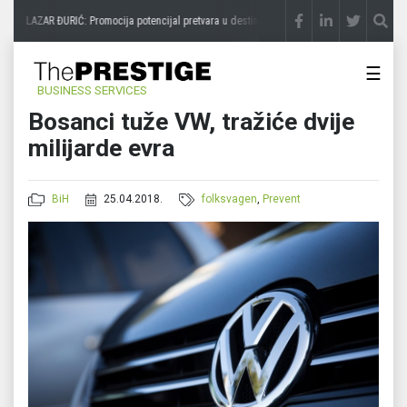
LAZAR ĐURIĆ: Promocija potencijal pretvara u destinaciju
prije 3 sedmice
STEVIC
☰
BUSINESS SERVICES
Bosanci tuže VW, tražiće dvije
milijarde evra
BiH
25.04.2018.
folksvagen
,
Prevent