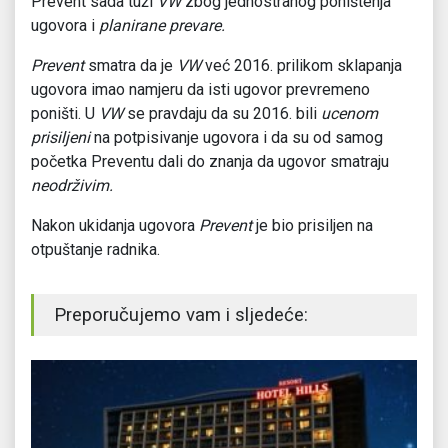
Prevent sada tuži
VW
zbog jednostranog poništenja
ugovora i
planirane prevare.
Prevent
smatra da je
VW
već 2016. prilikom sklapanja
ugovora imao namjeru da isti ugovor prevremeno
poništi. U
VW
se pravdaju da su 2016. bili
ucenom
prisiljeni
na potpisivanje ugovora i da su od samog
početka Preventu dali do znanja da ugovor smatraju
neodrživim.
Nakon ukidanja ugovora
Prevent
je bio prisiljen na
otpuštanje radnika.
Preporučujemo vam i sljedeće: