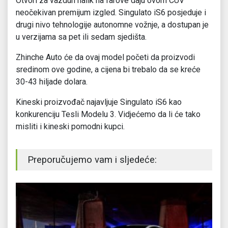
Otvori za vazduh nalik na farove daju ovom CUV
neočekivan premijum izgled. Singulato iS6 posjeduje i
drugi nivo tehnologije autonomne vožnje, a dostupan je
u verzijama sa pet ili sedam sjedišta.
Zhinche Auto će da ovaj model početi da proizvodi
sredinom ove godine, a cijena bi trebalo da se kreće
30-43 hiljade dolara.
Kineski proizvođač najavljuje Singulato iS6 kao
konkurenciju Tesli Modelu 3. Vidjećemo da li će tako
misliti i kineski pomodni kupci.
Preporučujemo vam i sljedeće: