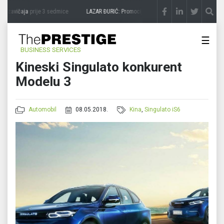
 zavičaja
prije 3 sedmice
LAZAR ĐURIĆ: Promocija potencijal pretvara u destinaciju
☰
BUSINESS SERVICES
Kineski Singulato konkurent
Modelu 3
Automobil
08.05.2018.
Kina
,
Singulato iS6