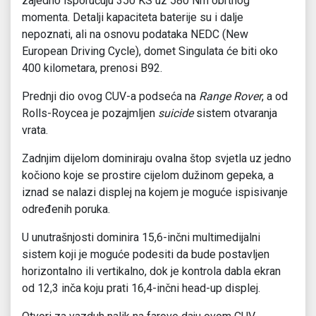
zajedno isporučuju 350 KS uz 580 Nm obrtnog
momenta. Detalji kapaciteta baterije su i dalje
nepoznati, ali na osnovu podataka NEDC (New
European Driving Cycle), domet Singulata će biti oko
400 kilometara, prenosi B92.
Prednji dio ovog CUV-a podseća na
Range Rover
, a od
Rolls-Roycea je pozajmljen
suicide
sistem otvaranja
vrata.
Zadnjim dijelom dominiraju ovalna štop svjetla uz jedno
kočiono koje se prostire cijelom dužinom gepeka, a
iznad se nalazi displej na kojem je moguće ispisivanje
određenih poruka.
U unutrašnjosti dominira 15,6-inčni multimedijalni
sistem koji je moguće podesiti da bude postavljen
horizontalno ili vertikalno, dok je kontrola dabla ekran
od 12,3 inča koju prati 16,4-inčni head-up displej.