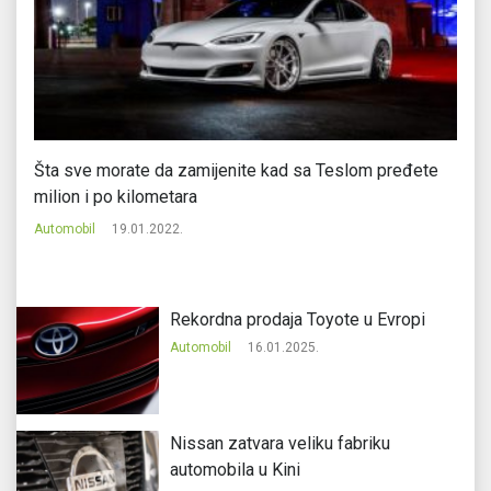
Šta sve morate da zamijenite kad sa Teslom pređete
Au
milion i po kilometara
Au
Automobil
19.01.2022.
Rekordna prodaja Toyote u Evropi
Automobil
16.01.2025.
Nissan zatvara veliku fabriku
automobila u Kini