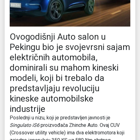
Ovogodišnji Auto salon u
Pekingu bio je svojevrsni sajam
električnih automobila,
dominirali su mahom kineski
modeli, koji bi trebalo da
predstavljaju revoluciju
kineske automobilske
industrije
Poslednji u nizu, koji je predstavljen javnosti je
Singulato iS6
proizvođača Zhinche Auto. Ovaj CUV
(Crossover utility vehicle) ima dva elektromotora koji