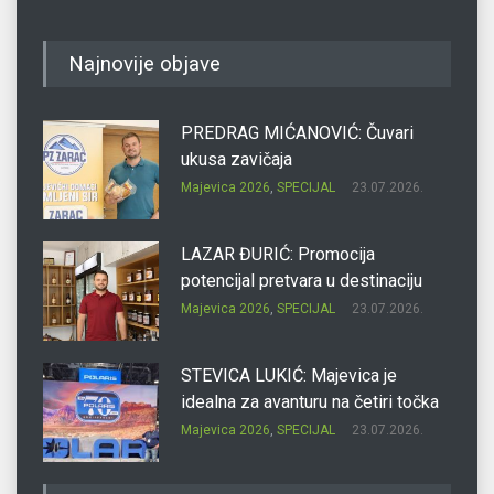
Najnovije objave
PREDRAG MIĆANOVIĆ: Čuvari
ukusa zavičaja
Majevica 2026
,
SPECIJAL
23.07.2026.
LAZAR ĐURIĆ: Promocija
potencijal pretvara u destinaciju
Majevica 2026
,
SPECIJAL
23.07.2026.
STEVICA LUKIĆ: Majevica je
idealna za avanturu na četiri točka
Majevica 2026
,
SPECIJAL
23.07.2026.