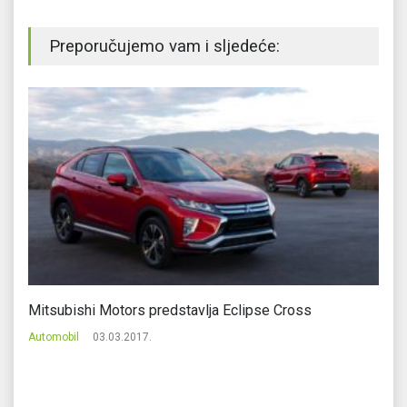
Preporučujemo vam i sljedeće:
Mitsubishi Motors predstavlja Eclipse Cross
Vo
Automobil
03.03.2017.
Au