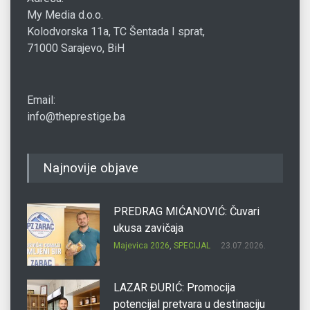
My Media d.o.o.
Kolodvorska 11a, TC Šentada I sprat,
71000 Sarajevo, BiH
Email:
info@theprestige.ba
Najnovije objave
PREDRAG MIĆANOVIĆ: Čuvari
ukusa zavičaja
Majevica 2026
,
SPECIJAL
23.07.2026.
LAZAR ĐURIĆ: Promocija
potencijal pretvara u destinaciju