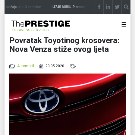
 zavičaja
prije 3 sedmice
LAZAR ĐURIĆ: Promocija potencijal pretvara u destinaciju
☰
BUSINESS SERVICES
Povratak Toyotinog krosovera:
Nova Venza stiže ovog ljeta
Automobil
20.05.2020.