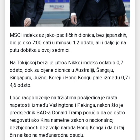
MSCI indeks azijsko-pacifičkih dionica, bez japanskih,
bio je oko 7:00 sati u minusu 1,2 odsto, ali i dalje je na
putu dobitka u ovoj sedmici.
Na Tokijskoj berzi je jutros Nikkei indeks oslabio 0,7
odsto, dok su cijene dionica u Australiji, Šangaju,
Singapuru, Južnoj Koreji i Hong Kongu pale između 0,7 i
4,6 odsto.
Loše raspoloženje na tržištima posljedica je rasta
napetosti između Vašingtona i Pekinga, nakon što je
predsjednik SAD-a Donald Tramp poručio da će oštro
reagovati ako Kina nametne zakon o nacionalnoj
bezbjednosti bez volje naroda Hong Konga i da bi taj
čin naišao na međunarodnu osudu.