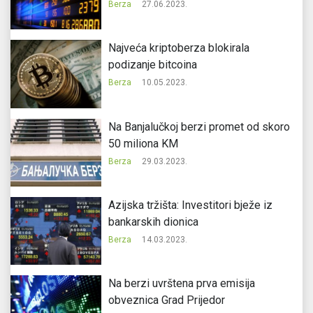
Berza
27.06.2023.
Najveća kriptoberza blokirala
podizanje bitcoina
Berza
10.05.2023.
Na Banjalučkoj berzi promet od skoro
50 miliona KM
Berza
29.03.2023.
Azijska tržišta: Investitori bježe iz
bankarskih dionica
Berza
14.03.2023.
Na berzi uvrštena prva emisija
obveznica Grad Prijedor