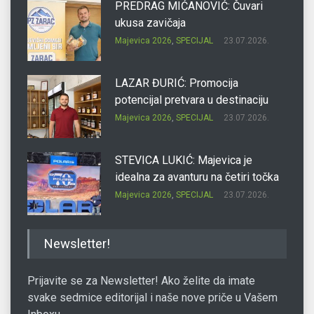
PREDRAG MIĆANOVIĆ: Čuvari
ukusa zavičaja
Majevica 2026
,
SPECIJAL
23.07.2026.
LAZAR ĐURIĆ: Promocija
potencijal pretvara u destinaciju
Majevica 2026
,
SPECIJAL
23.07.2026.
STEVICA LUKIĆ: Majevica je
idealna za avanturu na četiri točka
Majevica 2026
,
SPECIJAL
23.07.2026.
DRAGAN OSTOJIĆ: Moj karakter je
Newsletter!
iskovan na Majevici
Majevica 2026
,
SPECIJAL
23.07.2026.
Prijavite se za Newsletter! Ako želite da imate
svake sedmice editorijal i naše nove priče u Vašem