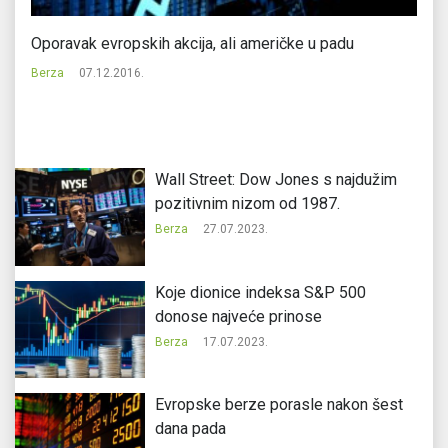
Oporavak evropskih akcija, ali američke u padu
Na
K
Berza
07.12.2016.
Be
Wall Street: Dow Jones s najdužim
pozitivnim nizom od 1987.
Berza
27.07.2023.
Koje dionice indeksa S&P 500
donose najveće prinose
Berza
17.07.2023.
Evropske berze porasle nakon šest
dana pada