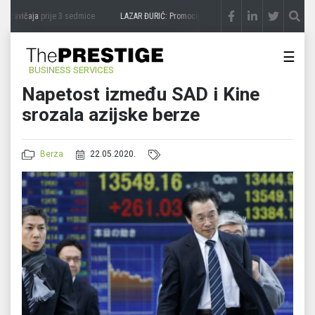
 zavičaja
prije 3 sedmice
LAZAR ĐURIĆ: Promocija potencijal pretvara u destinaciju
p
☰
BUSINESS SERVICES
Napetost između SAD i Kine
srozala azijske berze
Berza
22.05.2020.