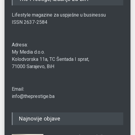
Lifestyle magazine za uspješne u businessu
ISSN 2637-2584
Adresa:
My Media d.o.o.
Kolodvorska 11a, TC Šentada I sprat,
71000 Sarajevo, BiH
Email:
info@theprestige.ba
Najnovije objave