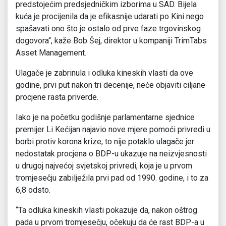
predstojećim predsjedničkim izborima u SAD. Bijela
kuća je procijenila da je efikasnije udarati po Kini nego
spašavati ono što je ostalo od prve faze trgovinskog
dogovora“, kaže Bob Šej, direktor u kompaniji TrimTabs
Asset Management.
Ulagače je zabrinula i odluka kineskih vlasti da ove
godine, prvi put nakon tri decenije, neće objaviti ciljane
procjene rasta priverde.
Iako je na početku godišnje parlamentarne sjednice
premijer Li Kećijan najavio nove mjere pomoći privredi u
borbi protiv korona krize, to nije potaklo ulagače jer
nedostatak procjena o BDP-u ukazuje na neizvjesnosti
u drugoj najvećoj svjetskoj privredi, koja je u prvom
tromjesečju zabilježila prvi pad od 1990. godine, i to za
6,8 odsto.
“Ta odluka kineskih vlasti pokazuje da, nakon oštrog
pada u prvom tromjesečju, očekuju da će rast BDP-a u