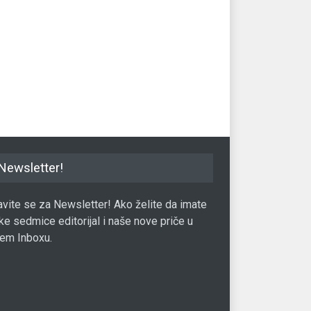
alučkoj berzi ostvaren je
Wall Street: Indeksi bez većih
Mo
 od 493.474 KM, na
promjena
in
286.074 KM
Berza
05.05.2017.
Ber
21.02.2017.
Newsletter!
javite se za Newsletter! Ako želite da imate
ke sedmice editorijal i naše nove priče u
em Inboxu.