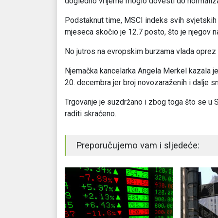
dogledno vrijeme moglo dovesti do normaliza
Podstaknut time, MSCI indeks svih svjetskih
mjeseca skočio je 12.7 posto, što je njegov n
No jutros na evropskim burzama vlada oprez z
Njemačka kancelarka Angela Merkel kazala je 
20. decembra jer broj novozaraženih i dalje s
Trgovanje je suzdržano i zbog toga što se u 
raditi skraćeno.
Preporučujemo vam i sljedeće: