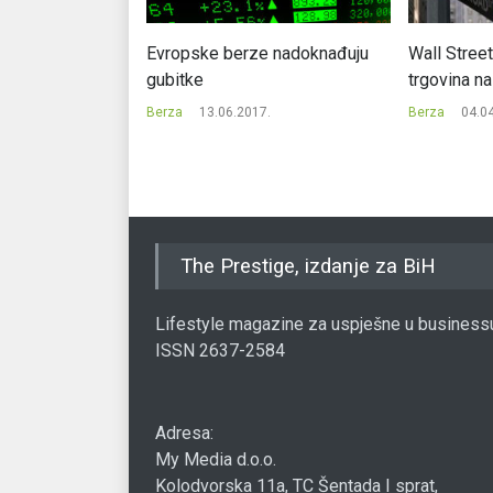
berzi ostvaren je
Evropske berze nadoknađuju
Wall Street
.009 KM, na
gubitke
trgovina n
Berza
13.06.2017.
Berza
04.0
7.
The Prestige, izdanje za BiH
Lifestyle magazine za uspješne u business
ISSN 2637-2584
Adresa:
My Media d.o.o.
Kolodvorska 11a, TC Šentada I sprat,