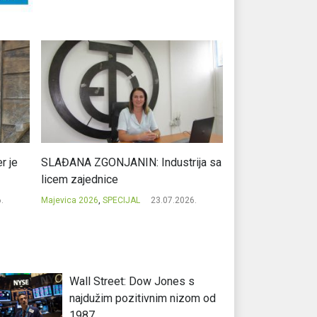
r je
SLAĐANA ZGONJANIN: Industrija sa
NIKOLA GAVRIĆ: L
licem zajednice
regionalni uspje
.
Majevica 2026
,
SPECIJAL
23.07.2026.
Majevica 2026
,
SPEC
Wall Street: Dow Jones s
najdužim pozitivnim nizom od
1987.