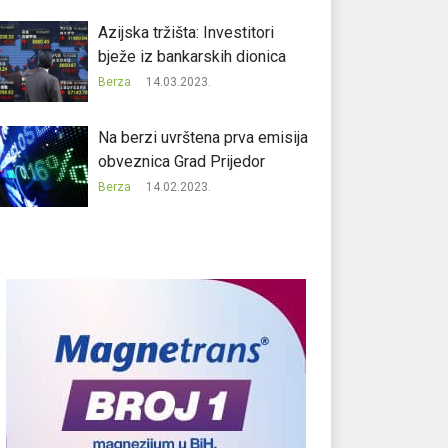
Azijska tržišta: Investitori
bježe iz bankarskih dionica
Berza
14.03.2023.
Na berzi uvrštena prva emisija
obveznica Grad Prijedor
Berza
14.02.2023.