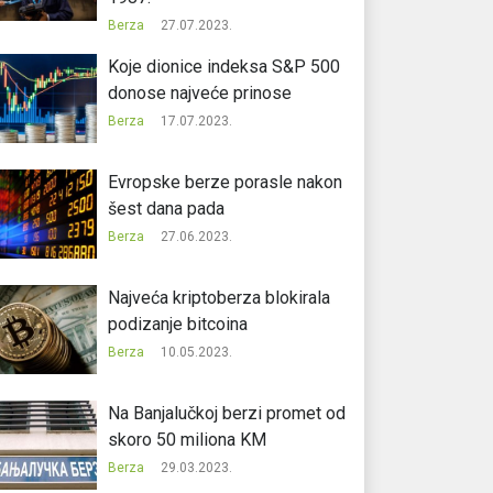
Berza
27.07.2023.
Koje dionice indeksa S&P 500
donose najveće prinose
Berza
17.07.2023.
Evropske berze porasle nakon
šest dana pada
Berza
27.06.2023.
Najveća kriptoberza blokirala
podizanje bitcoina
Berza
10.05.2023.
Na Banjalučkoj berzi promet od
skoro 50 miliona KM
Berza
29.03.2023.