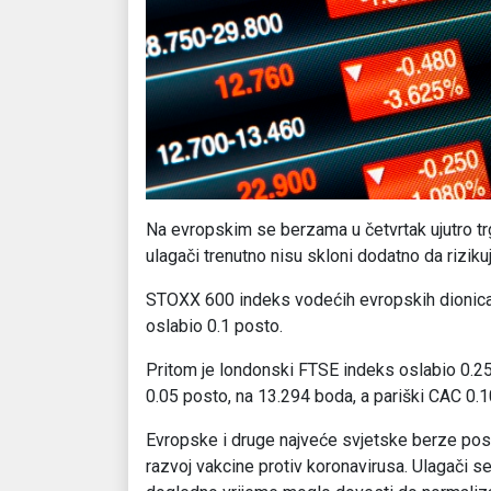
Na evropskim se berzama u četvrtak ujutro trg
ulagači trenutno nisu skloni dodatno da riziku
STOXX 600 indeks vodećih evropskih dionica bi
oslabio 0.1 posto.
Pritom je londonski FTSE indeks oslabio 0.25
0.05 posto, na 13.294 boda, a pariški CAC 0.
Evropske i druge najveće svjetske berze poslj
razvoj vakcine protiv koronavirusa. Ulagači se