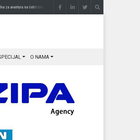
a avanturu na četiri točka
prije 2 sedmice
DRAGAN OSTOJIĆ: Moj karakter je iskovan
SPECIJAL
O NAMA