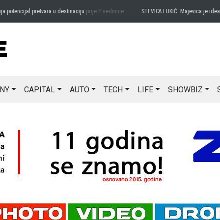
encijal pretvara u destinaciju
prije 2 sedmice
STEVICA LUKIĆ: Majevica je idealna z
NY
CAPITAL
AUTO
TECH
LIFE
SHOWBIZ