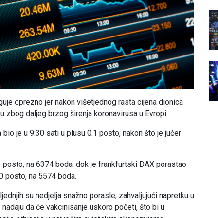
uje oprezno jer nakon višetjednog rasta cijena dionica
ju zbog daljeg brzog širenja koronavirusa u Evropi.
o je u 9:30 sati u plusu 0.1 posto, nakon što je jučer
 posto, na 6374 boda, dok je frankfurtski DAX porastao
10 posto, na 5574 boda.
ednjih su nedjelja snažno porasle, zahvaljujući napretku u
 nadaju da će vakcinisanje uskoro početi, što bi u