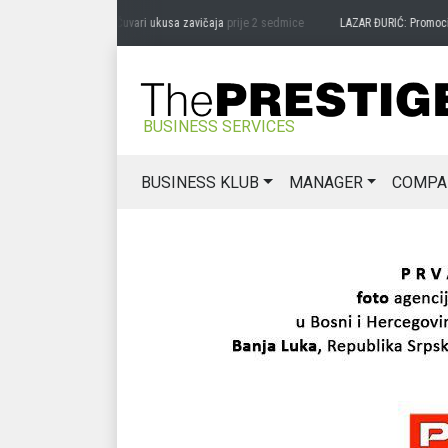
DRAG MIĆANOVIĆ: Čuvari ukusa zavičaja
prije 2 sedmice
LAZAR ĐURIĆ: Promocija pot
BUSINESS SERVICES
BUSINESS KLUB
MANAGER
COMPA