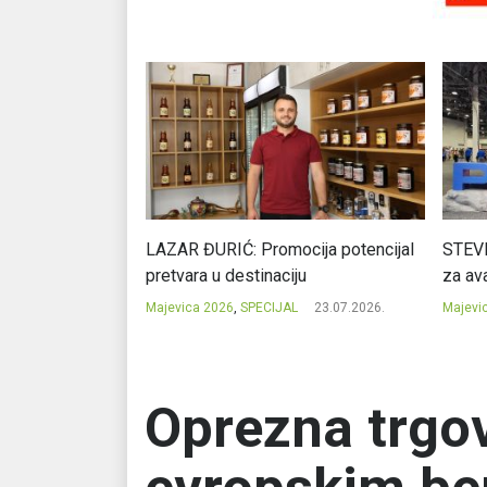
Ć: Čuvari ukusa
LAZAR ĐURIĆ: Promocija potencijal
STEVI
pretvara u destinaciju
za ava
23.07.2026.
Majevica 2026
,
SPECIJAL
23.07.2026.
Majevi
Oprezna trgo