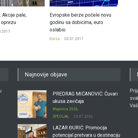
: Akcije pale,
Evropske berze počele novu
Na Banj
a oprezu
godinu sa dobicima, euro
promet
oslabio
SASE 
4.2017.
Berza
03.01.2017.
Berza
Najnovije objave
u
Pri
PREDRAG MIĆANOVIĆ: Čuvari
sva
ukusa zavičaja
Vaš
Majevica 2026
,
SPECIJAL
23.07.2026.
LAZAR ĐURIĆ: Promocija
potencijal pretvara u destinaciju