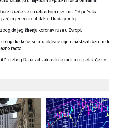
cije situacije u najvećim svjetskim ekonomijama.
 berzi kreće se na rekordnim nivoima. Od početka
ajveći mjesečni dobitak od kada postoji.
bog daljeg širenja koronavirusa u Evropi.
u srijedu da će se restriktivne mjere nastaviti barem do
nažno raste.
SAD-u zbog Dana zahvalnosti ne radi, a i u petak će se