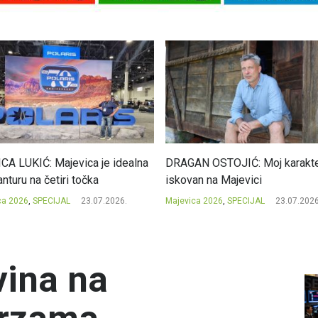
CA LUKIĆ: Majevica je idealna
DRAGAN OSTOJIĆ: Moj karakte
nturu na četiri točka
iskovan na Majevici
ca 2026
,
SPECIJAL
23.07.2026.
Majevica 2026
,
SPECIJAL
23.07.2026
vina na