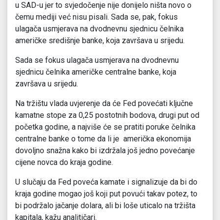
u SAD-u jer to svjedočenje nije donijelo ništa novo o
čemu mediji već nisu pisali. Sada se, pak, fokus
ulagača usmjerava na dvodnevnu sjednicu čelnika
američke središnje banke, koja završava u srijedu.
Sada se fokus ulagača usmjerava na dvodnevnu
sjednicu čelnika američke centralne banke, koja
završava u srijedu.
Na tržištu vlada uvjerenje da će Fed povećati ključne
kamatne stope za 0,25 postotnih bodova, drugi put od
početka godine, a najviše će se pratiti poruke čelnika
centralne banke o tome da li je američka ekonomija
dovoljno snažna kako bi izdržala još jedno povećanje
cijene novca do kraja godine.
U slučaju da Fed poveća kamate i signalizuje da bi do
kraja godine mogao još koji put povući takav potez, to
bi podržalo jačanje dolara, ali bi loše uticalo na tržišta
kapitala, kažu analitičari.