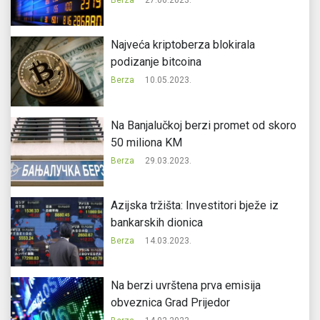
Berza
27.06.2023.
Najveća kriptoberza blokirala
podizanje bitcoina
Berza
10.05.2023.
Na Banjalučkoj berzi promet od skoro
50 miliona KM
Berza
29.03.2023.
Azijska tržišta: Investitori bježe iz
bankarskih dionica
Berza
14.03.2023.
Na berzi uvrštena prva emisija
obveznica Grad Prijedor