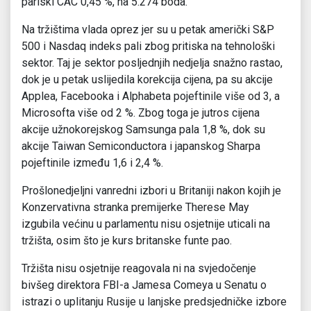
pariski CAC 0,45 %, na 5.274 boda.
Na tržištima vlada oprez jer su u petak američki S&P
500 i Nasdaq indeks pali zbog pritiska na tehnološki
sektor. Taj je sektor posljednjih nedjelja snažno rastao,
dok je u petak uslijedila korekcija cijena, pa su akcije
Applea, Facebooka i Alphabeta pojeftinile više od 3, a
Microsofta više od 2 %. Zbog toga je jutros cijena
akcije užnokorejskog Samsunga pala 1,8 %, dok su
akcije Taiwan Semiconductora i japanskog Sharpa
pojeftinile između 1,6 i 2,4 %.
Prošlonedjeljni vanredni izbori u Britaniji nakon kojih je
Konzervativna stranka premijerke Therese May
izgubila većinu u parlamentu nisu osjetnije uticali na
tržišta, osim što je kurs britanske funte pao.
Tržišta nisu osjetnije reagovala ni na svjedočenje
bivšeg direktora FBI-a Jamesa Comeya u Senatu o
istrazi o uplitanju Rusije u lanjske predsjedničke izbore