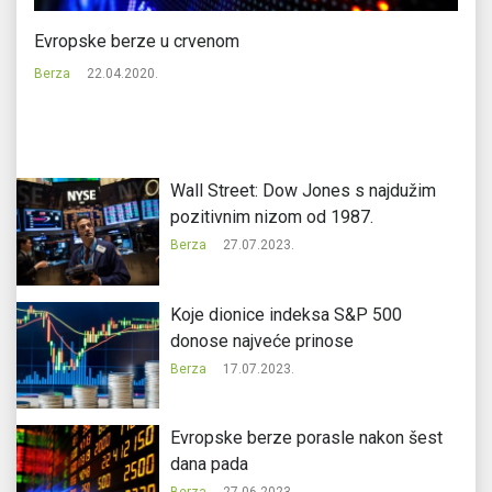
zu
Evropske berze u crvenom
Sv
po
Berza
22.04.2020.
Be
Wall Street: Dow Jones s najdužim
pozitivnim nizom od 1987.
Berza
27.07.2023.
Koje dionice indeksa S&P 500
donose najveće prinose
Berza
17.07.2023.
Evropske berze porasle nakon šest
dana pada