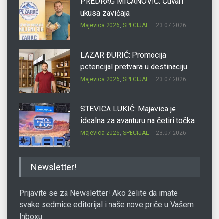
PREDRAG MIĆANOVIĆ: Čuvari
ukusa zavičaja
Majevica 2026
,
SPECIJAL
23.07.2026.
LAZAR ĐURIĆ: Promocija
potencijal pretvara u destinaciju
Majevica 2026
,
SPECIJAL
23.07.2026.
STEVICA LUKIĆ: Majevica je
idealna za avanturu na četiri točka
Majevica 2026
,
SPECIJAL
23.07.2026.
DRAGAN OSTOJIĆ: Moj karakter je
Newsletter!
iskovan na Majevici
Majevica 2026
,
SPECIJAL
23.07.2026.
Prijavite se za Newsletter! Ako želite da imate
svake sedmice editorijal i naše nove priče u Vašem
Inboxu.
SLAĐANA ZGONJANIN: Industrija