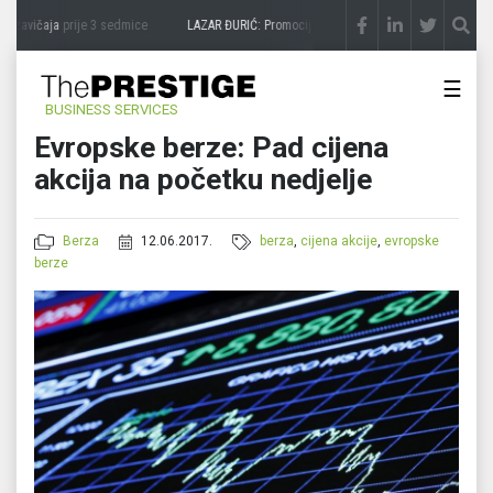
 zavičaja
prije 3 sedmice
LAZAR ĐURIĆ: Promocija potencijal pretvara u destinaciju
p
☰
BUSINESS SERVICES
Evropske berze: Pad cijena
akcija na početku nedjelje
Berza
12.06.2017.
berza
,
cijena akcije
,
evropske
berze