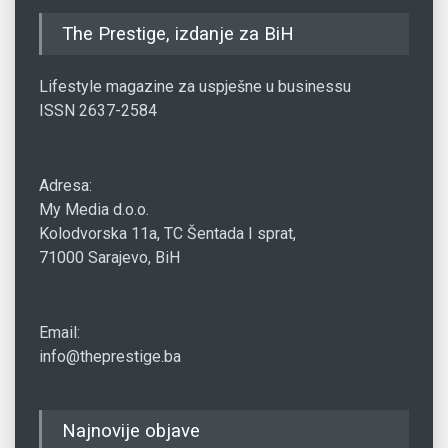
The Prestige, izdanje za BiH
Lifestyle magazine za uspješne u businessu
ISSN 2637-2584
Adresa:
My Media d.o.o.
Kolodvorska 11a, TC Šentada I sprat,
71000 Sarajevo, BiH
Email:
info@theprestige.ba
Najnovije objave