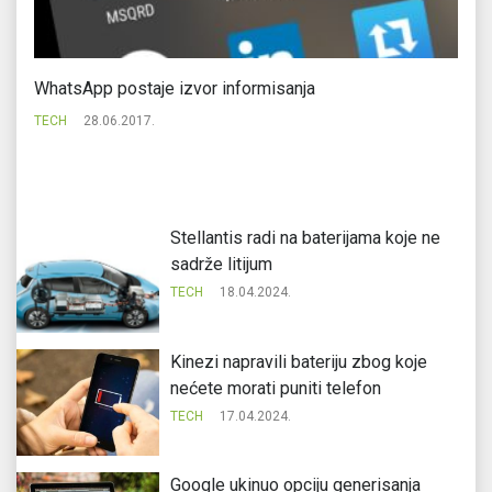
WhatsApp postaje izvor informisanja
Po
TECH
28.06.2017.
TE
Stellantis radi na baterijama koje ne
sadrže litijum
TECH
18.04.2024.
Kinezi napravili bateriju zbog koje
nećete morati puniti telefon
TECH
17.04.2024.
Google ukinuo opciju generisanja