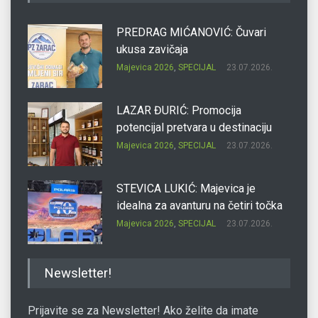
PREDRAG MIĆANOVIĆ: Čuvari
ukusa zavičaja
Majevica 2026
,
SPECIJAL
23.07.2026.
LAZAR ĐURIĆ: Promocija
potencijal pretvara u destinaciju
Majevica 2026
,
SPECIJAL
23.07.2026.
STEVICA LUKIĆ: Majevica je
idealna za avanturu na četiri točka
Majevica 2026
,
SPECIJAL
23.07.2026.
DRAGAN OSTOJIĆ: Moj karakter je
Newsletter!
iskovan na Majevici
Majevica 2026
,
SPECIJAL
23.07.2026.
Prijavite se za Newsletter! Ako želite da imate