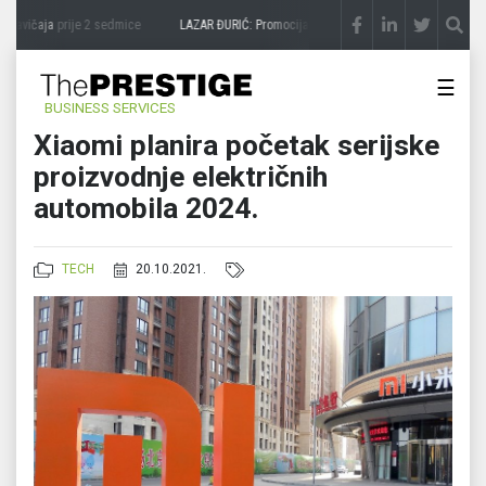
zavičaja
prije 2 sedmice
LAZAR ĐURIĆ: Promocija potencijal pretvara u destinaciju
p
☰
BUSINESS SERVICES
Xiaomi planira početak serijske
proizvodnje električnih
automobila 2024.
TECH
20.10.2021.