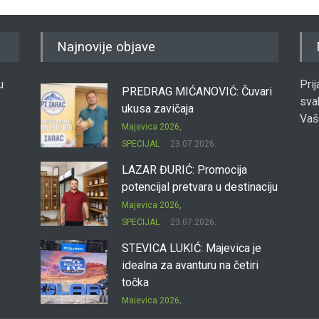
Najnovije objave
u
Pri
PREDRAG MIĆANOVIĆ: Čuvari
sva
ukusa zavičaja
Vaš
Majevica 2026
,
SPECIJAL
23.07.2026.
LAZAR ĐURIĆ: Promocija
potencijal pretvara u destinaciju
Majevica 2026
,
SPECIJAL
23.07.2026.
STEVICA LUKIĆ: Majevica je
idealna za avanturu na četiri
točka
Majevica 2026
,
SPECIJAL
23.07.2026.