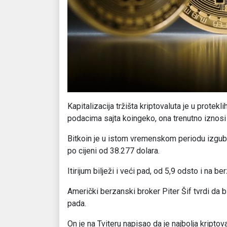
Kapitalizacija tržišta kriptovaluta je u protek
podacima sajta koingeko, ona trenutno iznosi 
Bitkoin je u istom vremenskom periodu izgubio
po cijeni od 38.277 dolara.
Itirijum bilježi i veći pad, od 5,9 odsto i na 
Američki berzanski broker Piter Šif tvrdi da bi
pada.
On je na Tviteru napisao da je najbolja kriptov