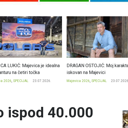
CA LUKIĆ: Majevica je idealna
DRAGAN OSTOJIĆ: Moj karakte
nturu na četiri točka
iskovan na Majevici
ca 2026
,
SPECIJAL
23.07.2026.
Majevica 2026
,
SPECIJAL
23.07.2026
o ispod 40.000