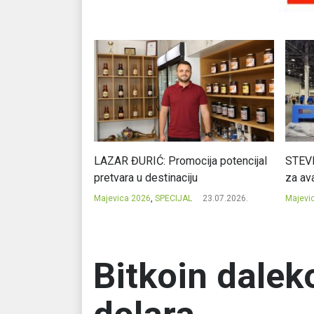
Ć: Čuvari ukusa
LAZAR ĐURIĆ: Promocija potencijal
STEVI
pretvara u destinaciju
za ava
23.07.2026.
Majevica 2026
,
SPECIJAL
23.07.2026.
Majevi
Bitkoin dalek