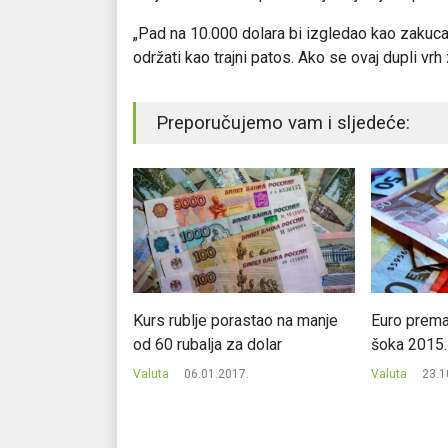
„Pad na 10.000 dolara bi izgledao kao zakucav
održati kao trajni patos. Ako se ovaj dupli vrh 
Preporučujemo vam i sljedeće:
 najpametnije
Kurs rublje porastao na manje
Euro prema 
od 60 rubalja za dolar
šoka 2015.
1.
Valuta
06.01.2017.
Valuta
23.1