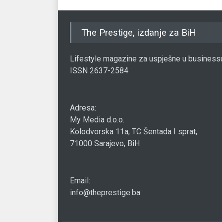
The Prestige, izdanje za BiH
Lifestyle magazine za uspješne u business
ISSN 2637-2584
Adresa:
My Media d.o.o.
Kolodvorska 11a, TC Šentada I sprat,
71000 Sarajevo, BiH
Email:
info@theprestige.ba