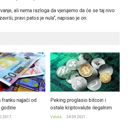
anje, ali nema razloga da vjerujemo da će se taj nivo
završi, pravi patos je nula“, napisao je on.
franku najjači od
Peking proglasio bitcoin i
Seizmi
 godine
ostale kriptovalute ilegalnim
kriptov
klasičn
0.2017.
Valuta
24.09.2021.
Valuta