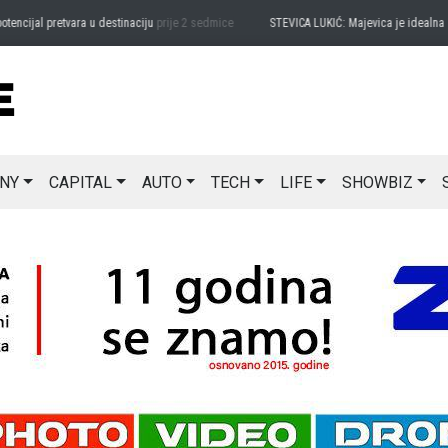
ijal pretvara u destinaciju
prije 2 sedmice
STEVICA LUKIĆ: Majevica je idealna za a
NY
CAPITAL
AUTO
TECH
LIFE
SHOWBIZ