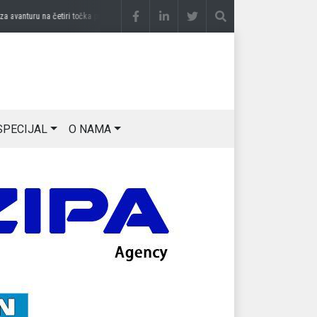
vanturu na četiri točka
prije 2 sedmice
DRAGAN OSTOJIĆ: Moj karakter je iskovan na
SPECIJAL
O NAMA