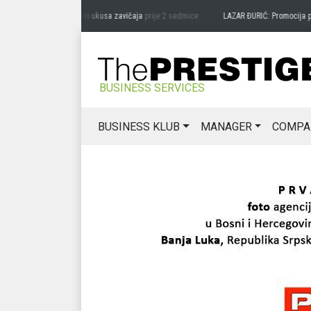
G MIĆANOVIĆ: Čuvari ukusa zavičaja
prije 2 sedmice
LAZAR ĐURIĆ: Promocija potenc
BUSINESS SERVICES
BUSINESS KLUB
MANAGER
COMPA