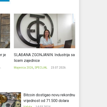
r je
SLAĐANA ZGONJANIN: Industrija sa
NIKOLA GAVRIĆ: L
licem zajednice
regionalni uspje
.
Majevica 2026
,
SPECIJAL
23.07.2026.
Majevica 2026
,
SPEC
Bitcoin dostigao novu rekordnu
vrijednost od 71.500 dolara
Valuta
14.03.2024.