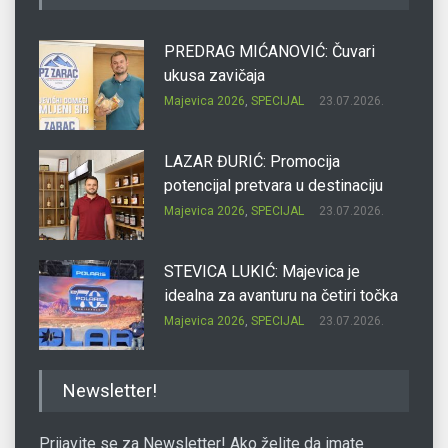
PREDRAG MIĆANOVIĆ: Čuvari
ukusa zavičaja
Majevica 2026
,
SPECIJAL
23.07.2026.
LAZAR ĐURIĆ: Promocija
potencijal pretvara u destinaciju
Majevica 2026
,
SPECIJAL
23.07.2026.
STEVICA LUKIĆ: Majevica je
idealna za avanturu na četiri točka
Majevica 2026
,
SPECIJAL
23.07.2026.
DRAGAN OSTOJIĆ: Moj karakter je
Newsletter!
iskovan na Majevici
Majevica 2026
,
SPECIJAL
23.07.2026.
Prijavite se za Newsletter! Ako želite da imate