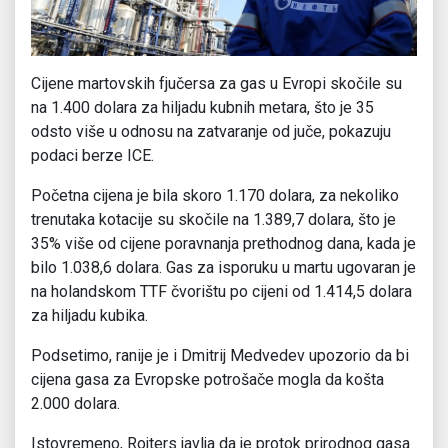
Cijene martovskih fjučersa za gas u Evropi skočile su
na 1.400 dolara za hiljadu kubnih metara, što je 35
odsto više u odnosu na zatvaranje od juče, pokazuju
podaci berze ICE.
Početna cijena je bila skoro 1.170 dolara, za nekoliko
trenutaka kotacije su skočile na 1.389,7 dolara, što je
35% više od cijene poravnanja prethodnog dana, kada je
bilo 1.038,6 dolara. Gas za isporuku u martu ugovaran je
na holandskom TTF čvorištu po cijeni od 1.414,5 dolara
za hiljadu kubika.
Podsetimo, ranije je i Dmitrij Medvedev upozorio da bi
cijena gasa za Evropske potrošače mogla da košta
2.000 dolara.
Istovremeno, Rojters javlja da je protok prirodnog gasa