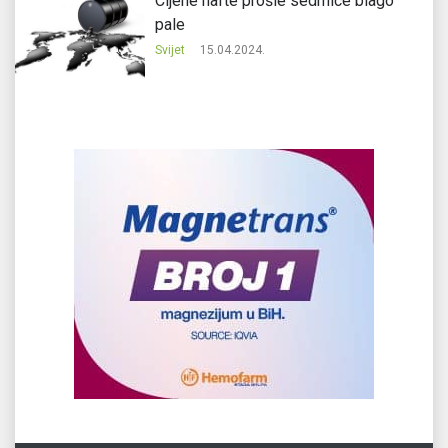
Cijene nafte prošle sedmice blago
pale
Svijet
15.04.2024.