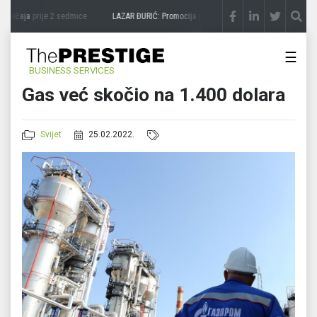
avičaja
prije 2 sedmice
LAZAR ĐURIĆ: Promocija potencijal pretvara u destinaciju
pri
☰
BUSINESS SERVICES
Gas već skočio na 1.400 dolara
Svijet
25.02.2022.