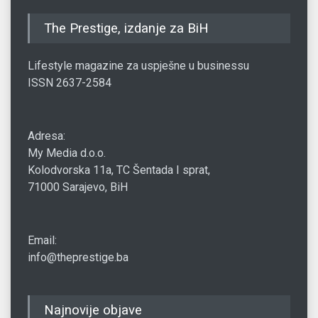
The Prestige, izdanje za BiH
Lifestyle magazine za uspješne u businessu
ISSN 2637-2584
Adresa:
My Media d.o.o.
Kolodvorska 11a, TC Šentada I sprat,
71000 Sarajevo, BiH
Email:
info@theprestige.ba
Najnovije objave