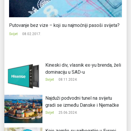
Putovanje bez vize – koji su najmoćniji pasoši svijeta?
Do
Svijet
08.02.2017.
Svi
Kineski div, vlasnik ex-yu brenda, želi
dominaciju u SAD-u
Svijet
08.11.2024.
Najduži podvodni tunel na svijetu
gradi se između Danske i Njemačke
Svijet
25.06.2024.
Koje zemlje su najbogatije u Evropi