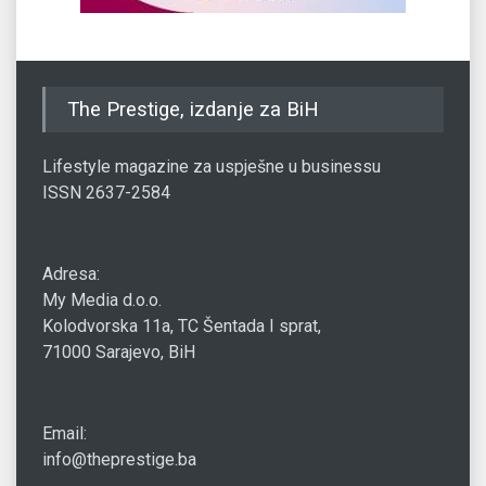
The Prestige, izdanje za BiH
Lifestyle magazine za uspješne u businessu
ISSN 2637-2584
Adresa:
My Media d.o.o.
Kolodvorska 11a, TC Šentada I sprat,
71000 Sarajevo, BiH
Email:
info@theprestige.ba