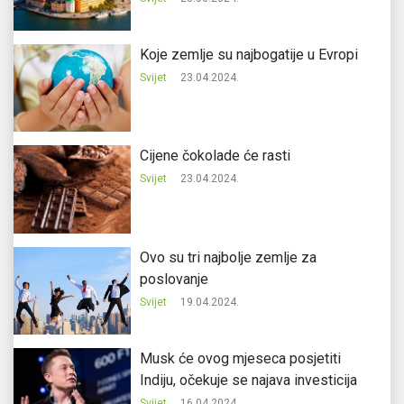
Koje zemlje su najbogatije u Evropi
Svijet
23.04.2024.
Cijene čokolade će rasti
Svijet
23.04.2024.
Ovo su tri najbolje zemlje za
poslovanje
Svijet
19.04.2024.
Musk će ovog mjeseca posjetiti
Indiju, očekuje se najava investicija
Svijet
16.04.2024.