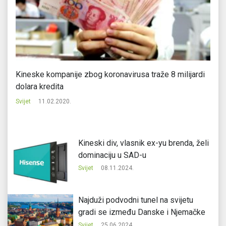
Kineske kompanije zbog koronavirusa traže 8 milijardi
T
dolara kredita
W
Svijet
11.02.2020.
Svi
Kineski div, vlasnik ex-yu brenda, želi
dominaciju u SAD-u
Svijet
08.11.2024.
Najduži podvodni tunel na svijetu
gradi se između Danske i Njemačke
Svijet
25.06.2024.