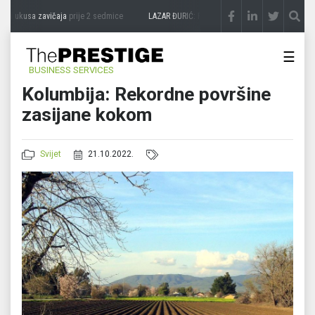
i ukusa zavičaja
prije 2 sedmice
LAZAR ĐURIĆ: Promocija potencijal pretvara u des
☰
BUSINESS SERVICES
Kolumbija: Rekordne površine
zasijane kokom
Svijet
21.10.2022.