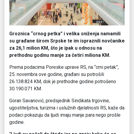
Groznica “crnog petka” i velika sniženja namamili
su građane širom Srpske te im ispraznili novčanike
za 26,1 milion KM, što je ipak u odnosu na
prethodnu godinu manje za četiri miliona KM.
Prema podacima Poreske uprave RS, na “crni petak”,
25. novembra ove godine, građani su potrošili
26.138.824 KM, dok je prethodne godine potrošeno
30.190.071 KM.
Goran Savanović, predsjednik Sindikata trgovine,
ugostiteljstva, turizma i uslužnih djelatnosti RS, kaže da
podaci pokazuju da ljudi imaju manje para nego prošle
godine.