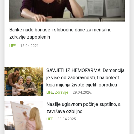
Banke nude bonuse i slobodne dane za mentalno
Ex
zdravlje zaposlenih
LI
LIFE
15.04.2021.
SAVJETI IZ HEMOFARMA: Demencija
je više od zaboravnosti, tiha bolest
koja mijenja živote cijelih porodica
LIFE
,
Zdravlje
29.04.2026.
Nasilje uglavnom počinje suptilno, a
završava ozbiljno
LIFE
30.04.2025.