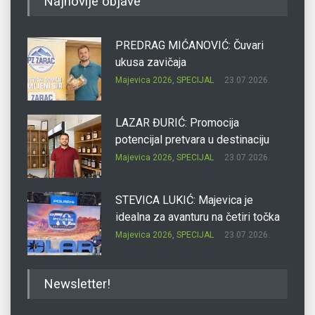
Najnovije objave
PREDRAG MIĆANOVIĆ: Čuvari
ukusa zavičaja
Majevica 2026
,
SPECIJAL
23.07.2026.
LAZAR ĐURIĆ: Promocija
potencijal pretvara u destinaciju
Majevica 2026
,
SPECIJAL
23.07.2026.
STEVICA LUKIĆ: Majevica je
idealna za avanturu na četiri točka
Majevica 2026
,
SPECIJAL
23.07.2026.
DRAGAN OSTOJIĆ: Moj karakter je
Newsletter!
iskovan na Majevici
Majevica 2026
,
SPECIJAL
23.07.2026.