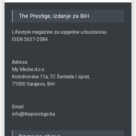
The Prestige, izdanje za BiH
Lifestyle magazine za uspješne u businessu
ISSN 2637-2584
Adresa:
My Media d.o.o.
Kolodvorska 11a, TC Šentada I sprat,
71000 Sarajevo, BiH
Email:
info@theprestige.ba