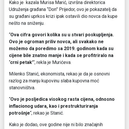
Kako je kazala Murisa Marić, izvršna direktorica
Udruženja građana “Don” Prijedor, ovo je pokazatelj da
su građani uprkos krizi ipak ostavili dio novca da kupe
nešto na sniženju.
“
Ova cifra govori kolika su u stvari poskupljenja.
Ovo je ogroman priliv novca, ali svakako ne
možemo da poredimo sa 2019. godinom kada su
cijene bile znatno manje i kada se profitriralo na
‘crni petak’
“, rekla je Murićeva.
Milenko Stanić, ekonomista, rekao je da je osnovni
razlog za manju kupovinu slaba kupovna moć
stanovništva.
“
Ovo je posljedica visokog rasta cijena, odnosno
inflacionog udara, kao i prestrukturiranja
potrošnje
“, rekao je Stanić.
Kako je dodao, ove godine nije ni bilo značajnih