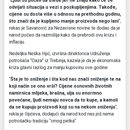
“
Ljudi su počeli da štede jer ne znaju kako će se
odvijati situacija u vezi s poskupljenjima. Takođe,
cijene su dosta više u odnosu na prethodnu godinu,
što znači da je kupljeno manje proizvoda nego lani
“,
rekao je Savanović za Nezavisne novine te dodao da je
narod počeo da razmišlja kako da prebrodi ovu krizu i
inflaciju.
Nedeljka Neška Ilijić, izvršna direktorica Udruženja
potrošača “Oaza” iz Trebinja, kazala je da je ekonomska
kriza glavni razlog za manju kupovinu ove godine.
“
Šta je to sniženje i šta kod nas znači sniženje te na
koji način se ono vrši? Cijene osnovnih životnih
namirnica mlijeka, brašna, ulja su enormno
povećane, ljudi nemaju novca da to kupe, a kamoli
da se kupuju proizvodi koji su na nekom sniženju
“,
rekla je Ilijićeva, dodajući da narod kod nas još nema
potrošačku tradiciju “crnog petka”.