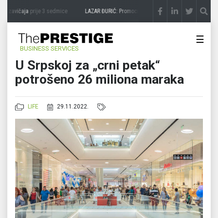
 zavičaja
prije 3 sedmice
LAZAR ĐURIĆ: Promocija potencijal pretvara u destinaciju
☰
BUSINESS SERVICES
U Srpskoj za „crni petak“
potrošeno 26 miliona maraka
LIFE
29.11.2022.