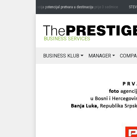
LAZAR ĐURIĆ: Promocija potencijal pretvara u destinaciju
prije 3 sedmice
STEVICA LU
BUSINESS SERVICES
BUSINESS KLUB
MANAGER
COMPA