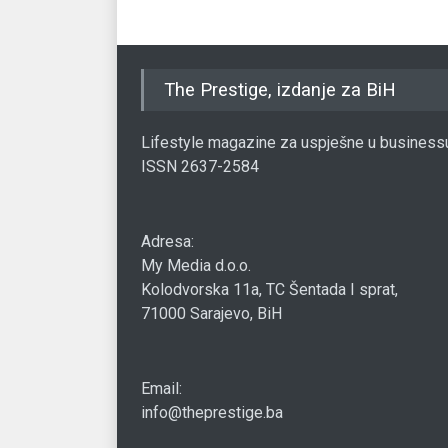
The Prestige, izdanje za BiH
Lifestyle magazine za uspješne u business
ISSN 2637-2584
Adresa:
My Media d.o.o.
Kolodvorska 11a, TC Šentada I sprat,
71000 Sarajevo, BiH
Email:
info@theprestige.ba