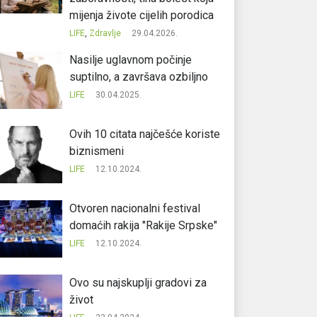
mijenja živote cijelih porodica
LIFE
,
Zdravlje
29.04.2026.
Nasilje uglavnom počinje
suptilno, a završava ozbiljno
LIFE
30.04.2025.
Ovih 10 citata najčešće koriste
biznismeni
LIFE
12.10.2024.
Otvoren nacionalni festival
domaćih rakija "Rakije Srpske"
LIFE
12.10.2024.
Ovo su najskuplji gradovi za
život