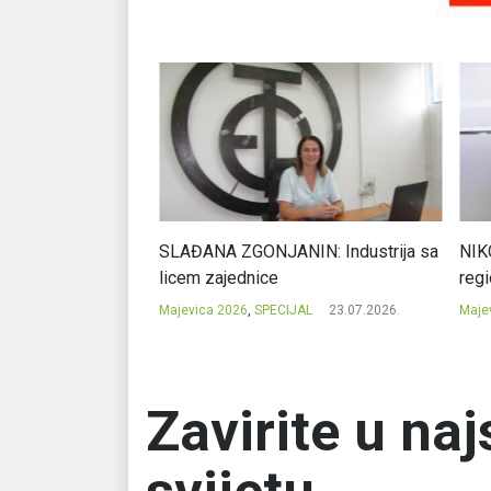
j karakter je
SLAĐANA ZGONJANIN: Industrija sa
NIKOL
licem zajednice
regio
23.07.2026.
Majevica 2026
,
SPECIJAL
23.07.2026.
Majevi
Zavirite u na