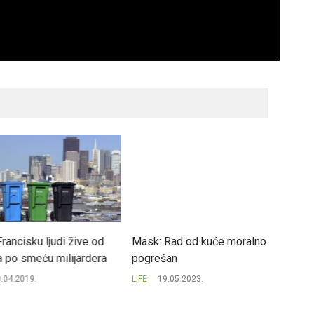
isku ljudi žive od
Mask: Rad od kuće moralno
 smeću milijardera
pogrešan
2019.
LIFE
19.05.2023.