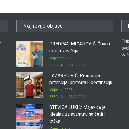
Najnovije objave
u
Pri
PREDRAG MIĆANOVIĆ: Čuvari
sva
ukusa zavičaja
Vaš
Majevica 2026
,
SPECIJAL
23.07.2026.
LAZAR ĐURIĆ: Promocija
potencijal pretvara u destinaciju
Majevica 2026
,
SPECIJAL
23.07.2026.
STEVICA LUKIĆ: Majevica je
idealna za avanturu na četiri
točka
Majevica 2026
,