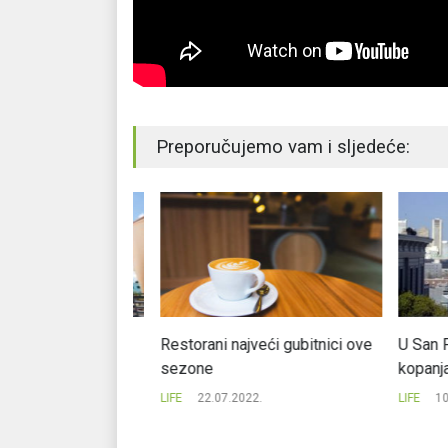
Preporučujemo vam i sljedeće:
vi u EU
Restorani najveći gubitnici ove
U San Franc
skupi?
sezone
kopanja po
LIFE
22.07.2022.
LIFE
10.04.