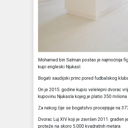
Mohamed bin Salman postao je najmoćnija fig
kupi engleski Njukasl.
Bogati saudijski princ pored fudbalskog kluba 
On je 2015. godine kupio velelepni dvorac vri
kupovinu Njukasla kojeg je platio 350 miliona 
Za nekog čije se bogatstvo procejnjuje na 377 m
Dvorac Luj XIV koji je završen 2011. građen je 
proteže na skoro 5.000 kvadratnih metara.