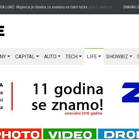
KIĆ: Majevica je idealna za avanturu na četiri točka
prije 3 sedmice
DRAGAN OSTOJI
NY
CAPITAL
AUTO
TECH
LIFE
SHOWBIZ