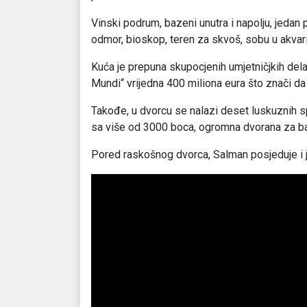
Vinski podrum, bazeni unutra i napolju, jedan 
odmor, bioskop, teren za skvoš, sobu u akva
Kuća je prepuna skupocjenih umjetničjkih dela
Mundi“ vrijedna 400 miliona eura što znači da 
Takođe, u dvorcu se nalazi deset luskuznih sp
sa više od 3000 boca, ogromna dvorana za bal
Pored raskošnog dvorca, Salman posjeduje i j