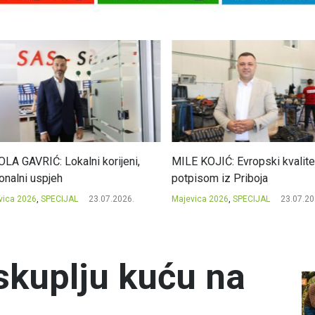
A GAVRIĆ: Lokalni korijeni,
MILE KOJIĆ: Evropski kvalitet 
nalni uspjeh
potpisom iz Priboja
ca 2026
,
SPECIJAL
23.07.2026.
Majevica 2026
,
SPECIJAL
23.07.2026
jskuplju kuću na