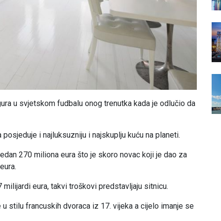
ura u svjetskom fudbalu onog trenutka kada je odlučio da
posjeduje i najluksuzniju i najskuplju kuću na planeti.
jedan 270 miliona eura što je skoro novac koji je dao za
eura.
ilijardi eura, takvi troškovi predstavljaju sitnicu.
u stilu francuskih dvoraca iz 17. vijeka a cijelo imanje se