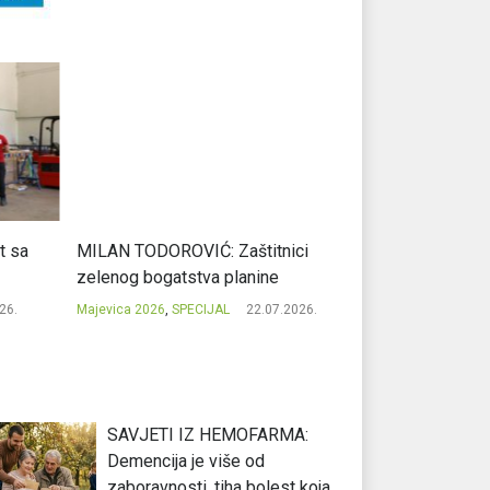
sa
MILAN TODOROVIĆ: Zaštitnici
CVJETKO MITROV
zelenog bogatstva planine
nas spajaju
.
Majevica 2026
,
SPECIJAL
22.07.2026.
Majevica 2026
,
SPEC
SAVJETI IZ HEMOFARMA:
Demencija je više od
zaboravnosti, tiha bolest koja