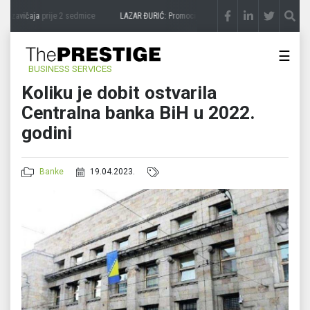
a zavičaja
prije 2 sedmice
LAZAR ĐURIĆ: Promocija potencijal pretvara u destinaciju
☰
BUSINESS SERVICES
Koliku je dobit ostvarila
Centralna banka BiH u 2022.
godini
Banke
19.04.2023.