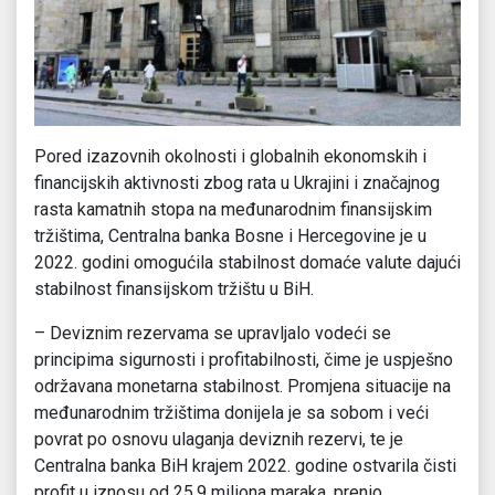
Pored izazovnih okolnosti i globalnih ekonomskih i
financijskih aktivnosti zbog rata u Ukrajini i značajnog
rasta kamatnih stopa na međunarodnim finansijskim
tržištima, Centralna banka Bosne i Hercegovine je u
2022. godini omogućila stabilnost domaće valute dajući
stabilnost finansijskom tržištu u BiH.
– Deviznim rezervama se upravljalo vodeći se
principima sigurnosti i profitabilnosti, čime je uspješno
održavana monetarna stabilnost. Promjena situacije na
međunarodnim tržištima donijela je sa sobom i veći
povrat po osnovu ulaganja deviznih rezervi, te je
Centralna banka BiH krajem 2022. godine ostvarila čisti
profit u iznosu od 25,9 miliona maraka, prenio