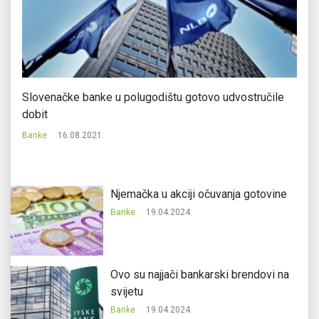
Slovenačke banke u polugodištu gotovo udvostručile
Za
dobit
Ba
Banke
16.08.2021.
Njemačka u akciji očuvanja gotovine
Banke
19.04.2024.
Ovo su najjači bankarski brendovi na
svijetu
Banke
19.04.2024.