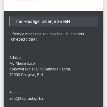
The Prestige, izdanje za BiH
Lifestyle magazine za uspješne u businessu
ISSN 2637-2584
Adresa:
My Media d.o.o.
Kolodvorska 11a, TC Šentada I sprat,
71000 Sarajevo, BiH
Email:
info@theprestige.ba