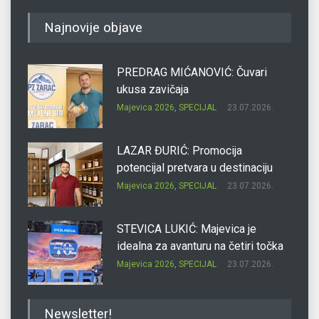
Najnovije objave
PREDRAG MIĆANOVIĆ: Čuvari
ukusa zavičaja
Majevica 2026
,
SPECIJAL
23.07.2026.
LAZAR ĐURIĆ: Promocija
potencijal pretvara u destinaciju
Majevica 2026
,
SPECIJAL
23.07.2026.
STEVICA LUKIĆ: Majevica je
idealna za avanturu na četiri točka
Majevica 2026
,
SPECIJAL
23.07.2026.
DRAGAN OSTOJIĆ: Moj karakter je
Newsletter!