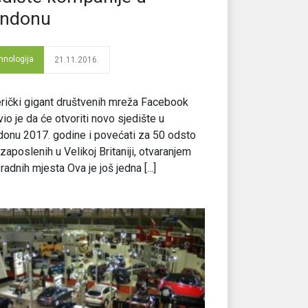
ndonu
hnologija
21.11.2016.
ički gigant društvenih mreža Facebook
vio je da će otvoriti novo sjedište u
onu 2017. godine i povećati za 50 odsto
 zaposlenih u Velikoj Britaniji, otvaranjem
radnih mjesta Ova je još jedna [...]