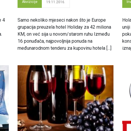
Akvizicije
In
19.11.2016.
e 4
Samo nekoliko mjeseci nakon što je Europe
Hola
grupacija preuzela hotel Holiday za 42 miliona
unij
a.
KM, on već sija u novom/starom ruhu Između
poka
16 ponuđača, najpovoljnija ponuda na
kons
međunarodnom tenderu za kupovinu hotela [...]
iznaj