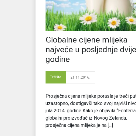
Globalne cijene mlijeka
najveće u posljednje dvij
godine
Tržište
21.11.2016.
Prosječna cijena mlijeka porasla je treći pu
uzastopno, dostigavši tako svoj najviši niv
jula 2014. godine Kako je objavila “Fonterra
globalni proizvođač iz Novog Zelanda,
prosječna cijena mlijeka je na [...]