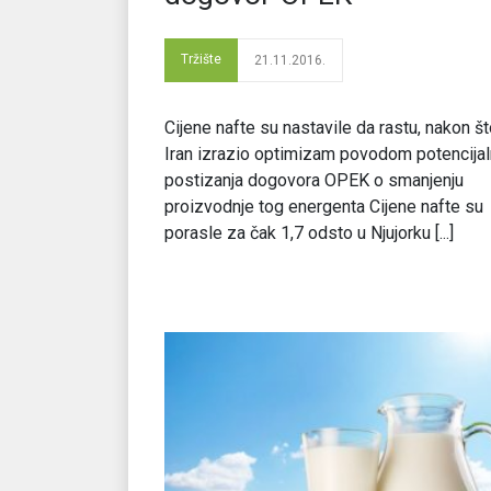
Tržište
21.11.2016.
Cijene nafte su nastavile da rastu, nakon št
Iran izrazio optimizam povodom potencija
postizanja dogovora OPEK o smanjenju
proizvodnje tog energenta Cijene nafte su
porasle za čak 1,7 odsto u Njujorku [...]