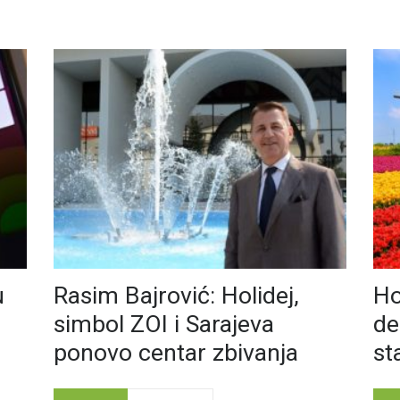
u
Rasim Bajrović: Holidej,
Ho
simbol ZOI i Sarajeva
de
ponovo centar zbivanja
st