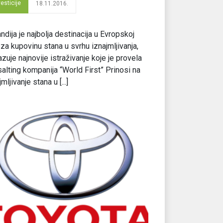
vesticije
18.11.2016.
ndija je najbolja destinacija u Evropskoj
i za kupovinu stana u svrhu iznajmljivanja,
zuje najnovije istraživanje koje je provela
alting kompanija “World First” Prinosi na
mljivanje stana u [...]