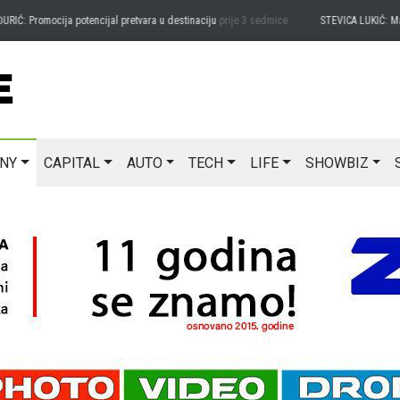
romocija potencijal pretvara u destinaciju
prije 3 sedmice
STEVICA LUKIĆ: Majevica j
NY
CAPITAL
AUTO
TECH
LIFE
SHOWBIZ