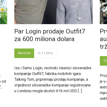
Par Login prodaje Outfit7
Pr
e
za 600 miliona dolara
au
tr
Akvizicije
21.11.2016.
Tr
Iza i Samo Login, većinski vlasnici slovenačke
kompanije Outfit7, fabrika mobilnih igara
t
Prod
Talking Tom, pripremaju prodaju kompanije, a
o od
je u
vrijednost slovenačke kompanije registrovane
”,
auto
u Londonu mogla dostići 616 mil USD [...]
mje
sekt