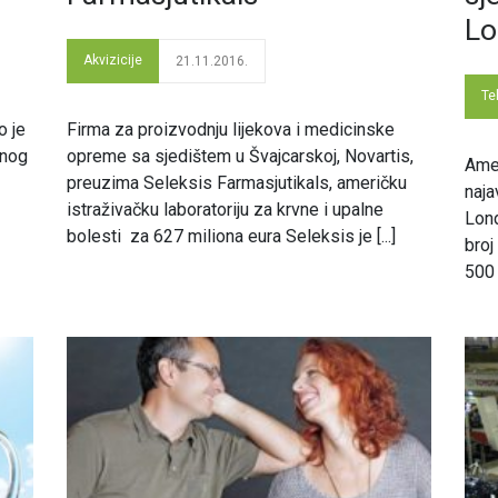
Lo
Akvizicije
21.11.2016.
Te
o je
Firma za proizvodnju lijekova i medicinske
lnog
opreme sa sjedištem u Švajcarskoj, Novartis,
Amer
preuzima Seleksis Farmasjutikals, američku
naja
istraživačku laboratoriju za krvne i upalne
Lond
bolesti za 627 miliona eura Seleksis je [...]
broj
500 