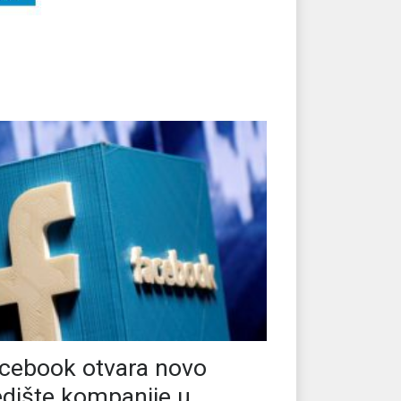
cebook otvara novo
edište kompanije u