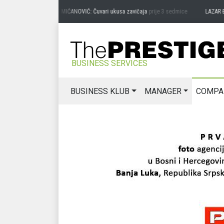
PREDRAG MIĆANOVIĆ: Čuvari ukusa zavičaja
prije 3 sedmice
LAZAR ĐURIĆ: P
BUSINESS SERVICES
BUSINESS KLUB
MANAGER
COMPA