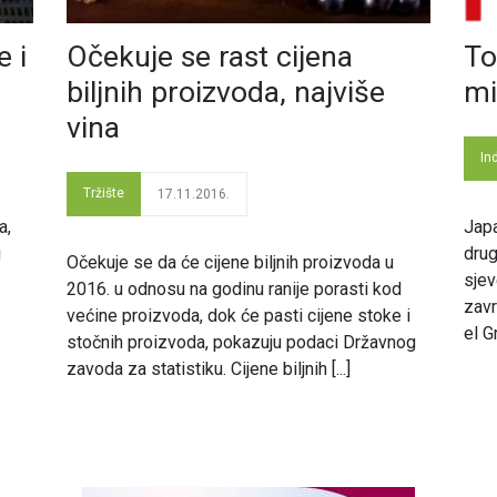
e i
Očekuje se rast cijena
To
biljnih proizvoda, najviše
mi
vina
In
Tržište
17.11.2016.
a,
Japa
u
drug
Očekuje se da će cijene biljnih proizvoda u
sje
2016. u odnosu na godinu ranije porasti kod
zavr
većine proizvoda, dok će pasti cijene stoke i
el G
stočnih proizvoda, pokazuju podaci Državnog
zavoda za statistiku. Cijene biljnih [...]