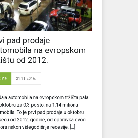
vi pad prodaje
tomobila na evropskom
žištu od 2012.
žište
21.11.2016.
aja automobila na evropskom tržišta pala
 oktobru za 0,3 posto, na 1,14 miliona
mobila. To je prvi pad prodaje u oktobru
secu od 2012. godine, od oporavka ovog
ora nakon višegodišnje recesije, [...]