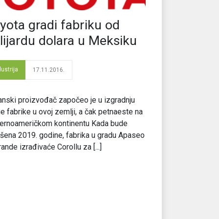
yota gradi fabriku od
lijardu dolara u Meksiku
dustrija
17.11.2016.
nski proizvođač započeo je u izgradnju
e fabrike u ovoj zemlji, a čak petnaeste na
vernoameričkom kontinentu Kada bude
šena 2019. godine, fabrika u gradu Apaseo
rande izrađivaće Corollu za [...]