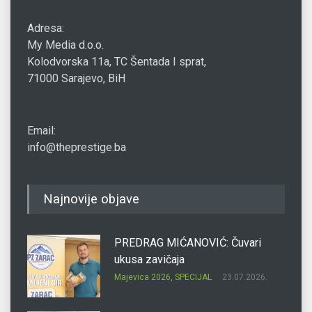
Adresa:
My Media d.o.o.
Kolodvorska 11a, TC Šentada I sprat,
71000 Sarajevo, BiH
Email:
info@theprestige.ba
Najnovije objave
PREDRAG MIĆANOVIĆ: Čuvari
ukusa zavičaja
Majevica 2026
,
SPECIJAL
23.07.2026.