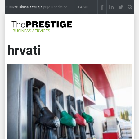
Ć: Čuvari ukusa zavičaja
prije 3 sedmice
LAZAR ĐURIĆ: Promocija potencijal pretva
☰
BUSINESS SERVICES
hrvati