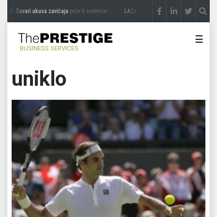
IĆ: Čuvari ukusa zavičaja
prije 3 sedmice
LAZAR ĐURIĆ: Promocija potencijal pretv
☰
BUSINESS SERVICES
uniklo