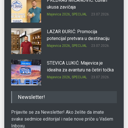
PREDRAG MIĆANOVIĆ: Čuvari
ukusa zavičaja
Majevica 2026
,
SPECIJAL
23.07.2026.
LAZAR ĐURIĆ: Promocija
potencijal pretvara u destinaciju
Majevica 2026
,
SPECIJAL
23.07.2026.
STEVICA LUKIĆ: Majevica je
idealna za avanturu na četiri točka
Majevica 2026
,
SPECIJAL
23.07.2026.
DRAGAN OSTOJIĆ: Moj karakter je
Newsletter!
iskovan na Majevici
Majevica 2026
,
SPECIJAL
23.07.2026.
Prijavite se za Newsletter! Ako želite da imate
svake sedmice editorijal i naše nove priče u Vašem
Inboxu.
SLAĐANA ZGONJANIN: Industrija