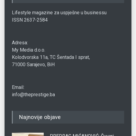
Lifestyle magazine za uspješne u businessu
ISSN 2637-2584
Adresa:
My Media d.o.o.
Kolodvorska 11a, TC Šentada I sprat,
71000 Sarajevo, BiH
Email:
info@theprestige.ba
Najnovije objave