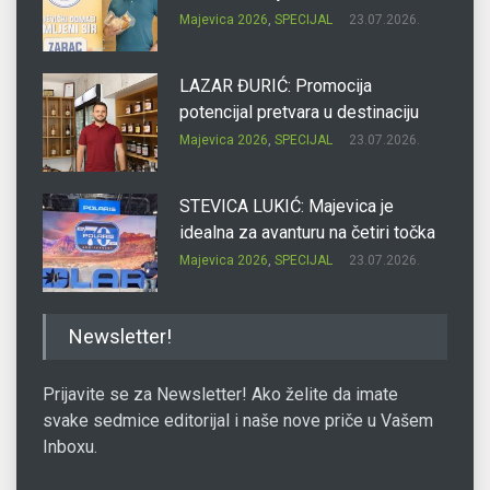
Majevica 2026
,
SPECIJAL
23.07.2026.
LAZAR ĐURIĆ: Promocija
potencijal pretvara u destinaciju
Majevica 2026
,
SPECIJAL
23.07.2026.
STEVICA LUKIĆ: Majevica je
idealna za avanturu na četiri točka
Majevica 2026
,
SPECIJAL
23.07.2026.
DRAGAN OSTOJIĆ: Moj karakter je
Newsletter!
iskovan na Majevici
Majevica 2026
,
SPECIJAL
23.07.2026.
Prijavite se za Newsletter! Ako želite da imate
svake sedmice editorijal i naše nove priče u Vašem
Inboxu.
SLAĐANA ZGONJANIN: Industrija
sa licem zajednice