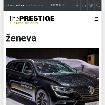
usa zavičaja
prije 3 sedmice
LAZAR ĐURIĆ: Promocija potencijal pretvara u destinac
☰
BUSINESS SERVICES
ženeva