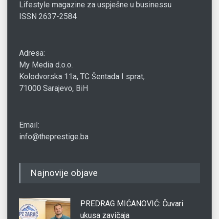
Lifestyle magazine za uspješne u businessu
ISSN 2637-2584
Adresa:
My Media d.o.o.
Kolodvorska 11a, TC Šentada I sprat,
71000 Sarajevo, BiH
Email:
info@theprestige.ba
Najnovije objave
PREDRAG MIĆANOVIĆ: Čuvari
ukusa zavičaja