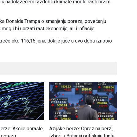
 bi u nadolazećem razdoblju kamate mogle rasti bržim
ka Donalda Trampa o smanjenju poreza, povećanju
mogli bi ubrzati rast ekonomije, ali i inflacije.
kreće oko 116,15 jena, dok je juče u ovo doba iznosio
erze: Akcije porasle,
Azijske berze: Oprez na berzi,
Evrops
a oprezu
izbori u Britaniji pritiskaju funtu
dvodne