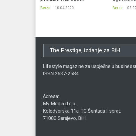
Berza
10.04.2020.
Berza
03.0
7.
The Prestige, izdanje za BiH
Lifestyle magazine za uspješne u business
ISSN 2637-2584
Adresa:
My Media d.o.o.
Kolodvorska 11a, TC Šentada I sprat,
71000 Sarajevo, BiH