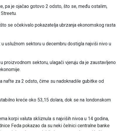
e, pa je ojačao gotovo 2 odsto, što se, među ostalim,
 Streetu.
o što se očekivalo pokazatelja ubrzanja ekonomskog rasta
st u uslužnom sektoru u decembru dostigla najviši nivo u
u proizvodnom sektoru, ulagači vjeruju da je zaustavljeno
ekonomije.
jena nafte za 2 odsto, čime su nadoknadile gubitke od
 stabilno kreće oko 53,15 dolara, dok se na londonskom
ema korpi valuta skliznula s najviših nivoa u 14 godina,
ednice Feda pokazao da su neki čelnici centralne banke