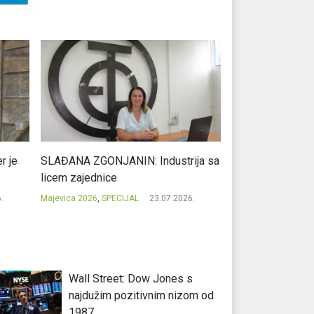
r je
SLAĐANA ZGONJANIN: Industrija sa
NIKOLA GAVRIĆ: L
licem zajednice
regionalni uspje
.
Majevica 2026
,
SPECIJAL
23.07.2026.
Majevica 2026
,
SPEC
Wall Street: Dow Jones s
najdužim pozitivnim nizom od
1987.