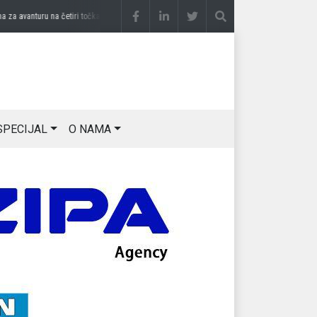
avanturu na četiri točka
prije 3 sedmice
DRAGAN OSTOJIĆ: Moj karakter je iskovan 
SPECIJAL
O NAMA