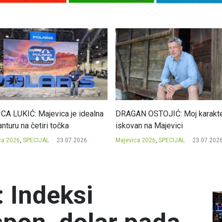
CA LUKIĆ: Majevica je idealna
DRAGAN OSTOJIĆ: Moj karakte
nturu na četiri točka
iskovan na Majevici
ca 2026
,
SPECIJAL
23.07.2026.
Majevica 2026
,
SPECIJAL
23.07.2026
: Indeksi