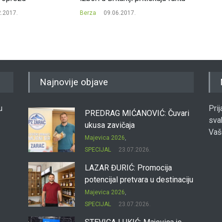
2.2017.
Berza
09.06.2017.
Berza
Najnovije objave
u
Pri
PREDRAG MIĆANOVIĆ: Čuvari
sva
ukusa zavičaja
Vaš
Majevica 2026
,
SPECIJAL
23.07.2026.
LAZAR ĐURIĆ: Promocija
potencijal pretvara u destinaciju
Majevica 2026
,
SPECIJAL
23.07.2026.