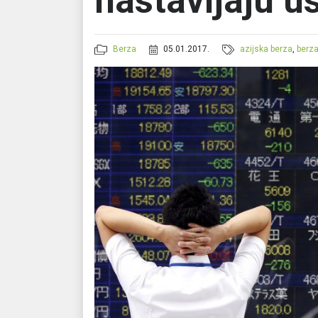
nastavljaju u
Berza
05.01.2017.
azijska berza
,
berz