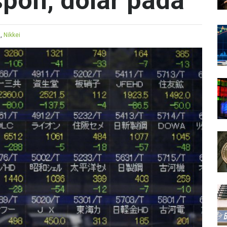
spon, dolar pada
a
,
Nikkei