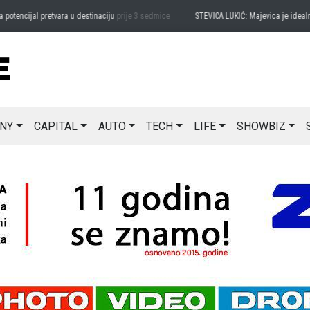
ncijal pretvara u destinaciju
prije 3 sedmice
STEVICA LUKIĆ: Majevica je idealna za 
NY
CAPITAL
AUTO
TECH
LIFE
SHOWBIZ