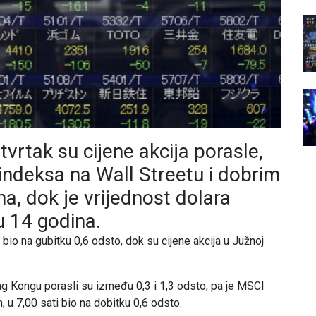
vrtak su cijene akcija porasle,
indeksa na Wall Streetu i dobrim
, dok je vrijednost dolara
 u 14 godina.
 bio na gubitku 0,6 odsto, dok su cijene akcija u Južnoj
ong Kongu porasli su između 0,3 i 1,3 odsto, pa je MSCI
, u 7,00 sati bio na dobitku 0,6 odsto.