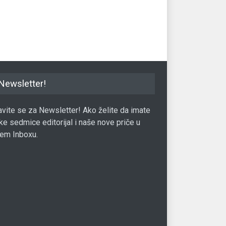
21.06.2017.
Berza
24.06.2020.
Ber
Newsletter!
javite se za Newsletter! Ako želite da imate
ke sedmice editorijal i naše nove priče u
em Inboxu.