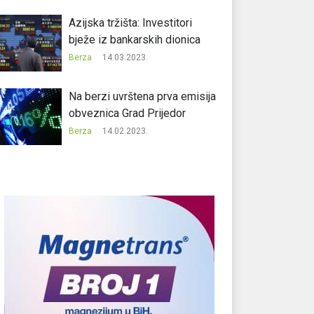
Azijska tržišta: Investitori
bježe iz bankarskih dionica
Berza
14.03.2023.
Na berzi uvrštena prva emisija
obveznica Grad Prijedor
Berza
14.02.2023.