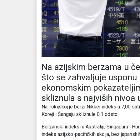
Na azijskim berzama u čet
što se zahvaljuje usponu 
ekonomskim pokazateljima
skliznula s najviših nivoa
Na Tokijskoj je berzi Nikkei indeks u 7,00 sati
Koreji i Šangaju skliznule 0,1 odsto.
Berzanski indeksi u Australiji, Singapuru i H
indeks azijsko-pacifičkih akcija, bez japanskih