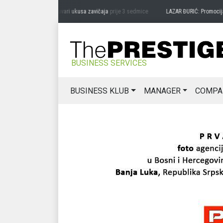
RAG MIĆANOVIĆ: Čuvari ukusa zavičaja
prije 3 sedmice
LAZAR ĐURIĆ: Promocija pote
BUSINESS SERVICES
BUSINESS KLUB
MANAGER
COMPA