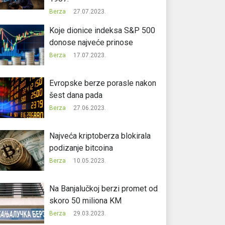
Berza
27.07.2023.
Koje dionice indeksa S&P 500
donose najveće prinose
Berza
17.07.2023.
Evropske berze porasle nakon
šest dana pada
Berza
27.06.2023.
Najveća kriptoberza blokirala
podizanje bitcoina
Berza
10.05.2023.
Na Banjalučkoj berzi promet od
skoro 50 miliona KM
Berza
29.03.2023.