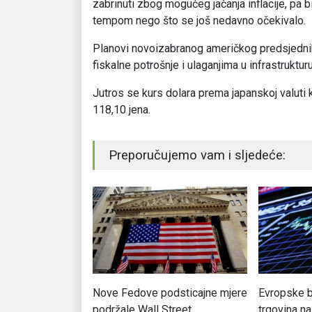
zabrinuti zbog mogućeg jačanja inflacije, pa
tempom nego što se još nedavno očekivalo.
Planovi novoizabranog američkog predsjedni
fiskalne potrošnje i ulaganjima u infrastrukturu 
Jutros se kurs dolara prema japanskoj valuti 
118,10 jena.
Preporučujemo vam i sljedeće:
: Rezultati
Nove Fedove podsticajne mjere
Evropske b
ra ohrabrili
podržale Wall Street
trgovina n