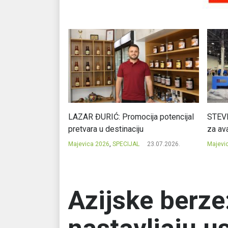
Ć: Čuvari ukusa
LAZAR ĐURIĆ: Promocija potencijal
STEVI
pretvara u destinaciju
za ava
23.07.2026.
Majevica 2026
,
SPECIJAL
23.07.2026.
Majevi
Azijske berze