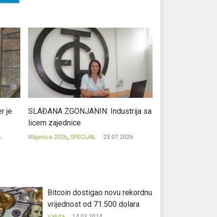
r je
SLAĐANA ZGONJANIN: Industrija sa
NIKOLA GAVRIĆ: L
licem zajednice
regionalni uspje
.
Majevica 2026
,
SPECIJAL
23.07.2026.
Majevica 2026
,
SPEC
Bitcoin dostigao novu rekordnu
vrijednost od 71.500 dolara
Valuta
14.03.2024.