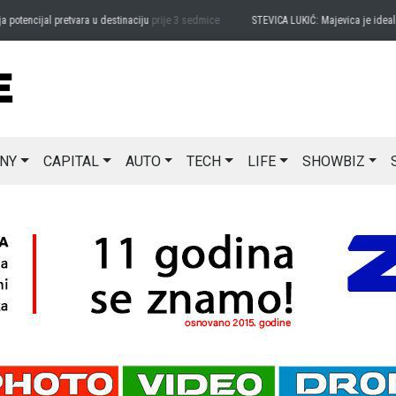
encijal pretvara u destinaciju
prije 3 sedmice
STEVICA LUKIĆ: Majevica je idealna za
NY
CAPITAL
AUTO
TECH
LIFE
SHOWBIZ