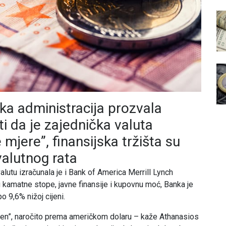
ka administracija prozvala
i da je zajednička valuta
mjere”, finansijska tržišta su
valutnog rata
alutu izračunala je i Bank of America Merrill Lynch
u kamatne stope, javne finansije i kupovnu moć, Banka je
o 9,6% nižoj cijeni.
njen”, naročito prema američkom dolaru – kaže Athanasios