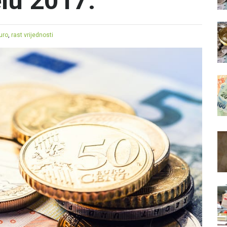
lu 2017.
uro
,
rast vrijednosti