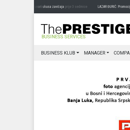
RAG MIĆANOVIĆ: Čuvari ukusa zavičaja
prije 3 sedmice
LAZAR ĐURIĆ: Promocija pot
BUSINESS SERVICES
BUSINESS KLUB
MANAGER
COMPA