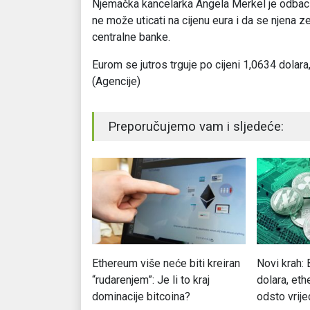
Njemačka kancelarka Angela Merkel je odbac
ne može uticati na cijenu eura i da se njena 
centralne banke.
Eurom se jutros trguje po cijeni 1,0634 dolar
(Agencije)
Preporučujemo vam i sljedeće:
jenjačnica
Ethereum više neće biti kreiran
Novi krah: 
eštetiće
“rudarenjem”: Je li to kraj
dolara, et
dominacije bitcoina?
odsto vrije