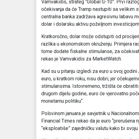
Vamvakidis, strateg “Global G-10”. Prvi razlog
očekivanja da će Tramp nastupiti sa velikim 
centralna banka zadržava agresivnu labavu mo
dolar i dolarsku aktivu poželjnom investicijom
Kratkoročno, dolar može odstupiti od procijen
razlika u ekonomskom okruženju. Primjera rad
tome dodate fiskalne stimulanse, za očekivati
rekao je Vamvakidis za MarketWatch.
Kad su u pitanju izgledi za euro u ovoj godin
euro, u kratkom roku, nisu dobri, jer očekujem
stimulansima. Istovremeno, tržišta će obratiti
drugom dijelu godine, euro će vjerovatno počet
monetarnu politiku“.
Polovinom januara je savjetnik u Nacionalnom
Financial Times rekao da je euro “prerušena n
“eksploatiše” zajedničku valutu kako bi svoju 