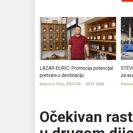
Ć: Čuvari ukusa
LAZAR ĐURIĆ: Promocija potencijal
STEVI
pretvara u destinaciju
za ava
23.07.2026.
Majevica 2026
,
SPECIJAL
23.07.2026.
Majevi
Očekivan rast