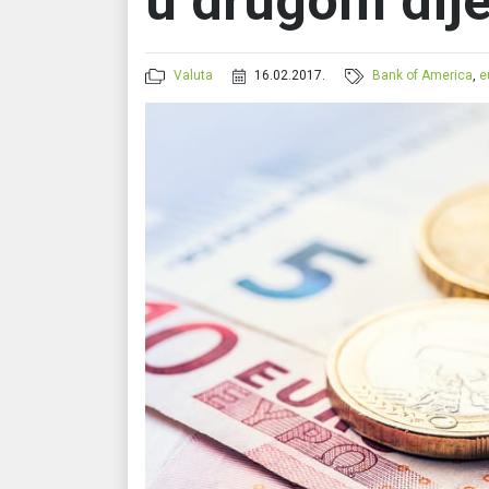
u drugom dije
Valuta
16.02.2017.
Bank of America
,
e