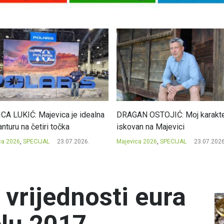
CA LUKIĆ: Majevica je idealna
DRAGAN OSTOJIĆ: Moj karakte
nturu na četiri točka
iskovan na Majevici
ca 2026
,
SPECIJAL
23.07.2026.
Majevica 2026
,
SPECIJAL
23.07.2026
 vrijednosti eura