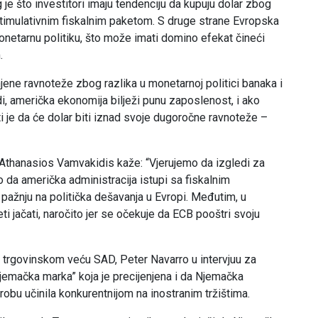
 je što investitori imaju tendenciju da kupuju dolar zbog
stimulativnim fiskalnim paketom. S druge strane Evropska
netarnu politiku, što može imati domino efekat čineći
.
jene ravnoteže zbog razlika u monetarnoj politici banaka i
i, američka ekonomija bilježi punu zaposlenost, i ako
 je da će dolar biti iznad svoje dugoročne ravnoteže –
i Athanasios Vamvakidis kaže: “Vjerujemo da izgledi za
o da američka administracija istupi sa fiskalnim
 pažnju na politička dešavanja u Evropi. Međutim, u
i jačati, naročito jer se očekuje da ECB pooštri svoju
 trgovinskom veću SAD, Peter Navarro u intervjuu za
jemačka marka” koja je precijenjena i da Njemačka
robu učinila konkurentnijom na inostranim tržištima.