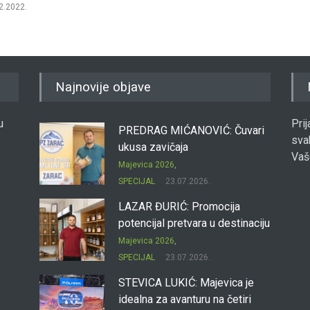
2.2022.
Najnovije objave
u
Pri
PREDRAG MIĆANOVIĆ: Čuvari
sva
ukusa zavičaja
Vaš
Majevica 2026
,
SPECIJAL
23.07.2026.
LAZAR ĐURIĆ: Promocija
potencijal pretvara u destinaciju
Majevica 2026
,
SPECIJAL
23.07.2026.
STEVICA LUKIĆ: Majevica je
idealna za avanturu na četiri