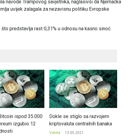
ila navode Trampovog savjetnika, naglasivši da Njemačka
zemlja uvijek zalagala za nezavisnu politiku Evropske
a, što predstavlja rast 0,31% u odnosu na kasno sinoć.
Bitcoin ispod 35.000
Dokle se stiglo sa razvojem
Burger 
hereum izgubio 12
kriptovaluta centralnih banaka
bitkoi
dnosti
Valuta
13.05.2021.
Valuta