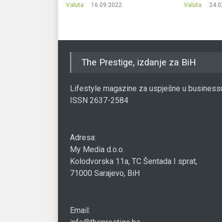
7.
Valuta
16.09.2022.
Valuta
24.0
The Prestige, izdanje za BiH
Lifestyle magazine za uspješne u business
ISSN 2637-2584
Adresa:
My Media d.o.o.
Kolodvorska 11a, TC Šentada I sprat,
71000 Sarajevo, BiH
Email: