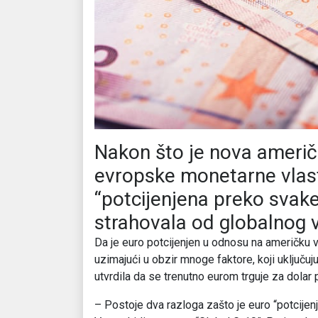
Nakon što je nova američ
evropske monetarne vlast
“potcijenjena preko svake 
strahovala od globalnog 
Da je euro potcijenjen u odnosu na američku v
uzimajući u obzir mnoge faktore, koji uključuj
utvrdila da se trenutno eurom trguje za dolar p
– Postoje dva razloga zašto je euro “potcije