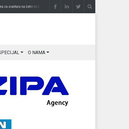
 avanturu na četiri točka
prije 3 sedmice
DRAGAN OSTOJIĆ: Moj karakter je iskovan
SPECIJAL
O NAMA