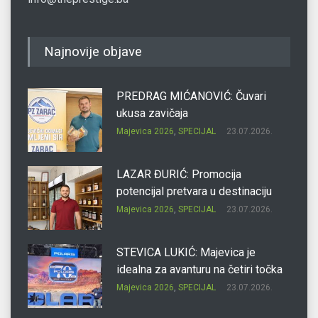
Najnovije objave
PREDRAG MIĆANOVIĆ: Čuvari
ukusa zavičaja
Majevica 2026
,
SPECIJAL
23.07.2026.
LAZAR ĐURIĆ: Promocija
potencijal pretvara u destinaciju
Majevica 2026
,
SPECIJAL
23.07.2026.
STEVICA LUKIĆ: Majevica je
idealna za avanturu na četiri točka
Majevica 2026
,
SPECIJAL
23.07.2026.