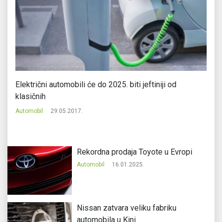
Električni automobili će do 2025. biti jeftiniji od
Lo
klasičnih
di
Automobil
29.05.2017.
Au
Rekordna prodaja Toyote u Evropi
Automobil
16.01.2025.
Nissan zatvara veliku fabriku
automobila u Kini