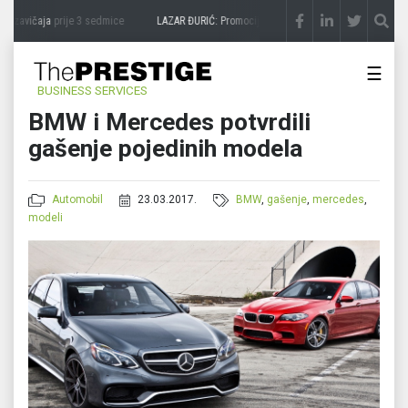
 zavičaja
prije 3 sedmice
LAZAR ĐURIĆ: Promocija potencijal pretvara u destinaciju
☰
BUSINESS SERVICES
BMW i Mercedes potvrdili
gašenje pojedinih modela
Automobil
23.03.2017.
BMW
,
gašenje
,
mercedes
,
modeli