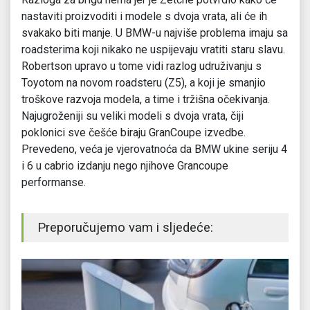
nastaviti proizvoditi i modele s dvoja vrata, ali će ih
svakako biti manje. U BMW-u najviše problema imaju sa
roadsterima koji nikako ne uspijevaju vratiti staru slavu.
Robertson upravo u tome vidi razlog udruživanju s
Toyotom na novom roadsteru (Z5), a koji je smanjio
troškove razvoja modela, a time i tržišna očekivanja.
Najugroženiji su veliki modeli s dvoja vrata, čiji
poklonici sve češće biraju GranCoupe izvedbe.
Prevedeno, veća je vjerovatnoća da BMW ukine seriju 4
i 6 u cabrio izdanju nego njihove Grancoupe
performanse.
Preporučujemo vam i sljedeće: