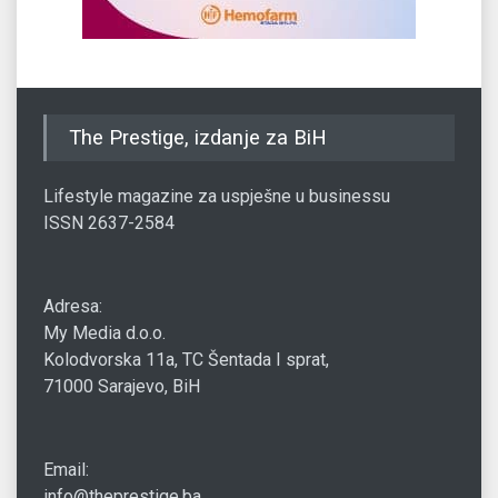
The Prestige, izdanje za BiH
Lifestyle magazine za uspješne u businessu
ISSN 2637-2584
Adresa:
My Media d.o.o.
Kolodvorska 11a, TC Šentada I sprat,
71000 Sarajevo, BiH
Email:
info@theprestige.ba