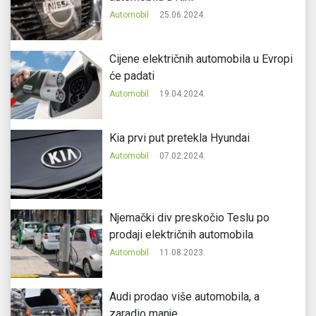
Automobil
25.06.2024.
Cijene električnih automobila u Evropi
će padati
Automobil
19.04.2024.
Kia prvi put pretekla Hyundai
Automobil
07.02.2024.
Njemački div preskočio Teslu po
prodaji električnih automobila
Automobil
11.08.2023.
Audi prodao više automobila, a
zaradio manje