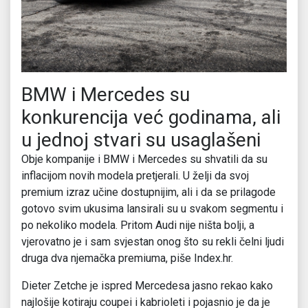
BMW i Mercedes su
konkurencija već godinama, ali
u jednoj stvari su usaglašeni
Obje kompanije i BMW i Mercedes su shvatili da su
inflacijom novih modela pretjerali. U želji da svoj
premium izraz učine dostupnijim, ali i da se prilagode
gotovo svim ukusima lansirali su u svakom segmentu i
po nekoliko modela. Pritom Audi nije ništa bolji, a
vjerovatno je i sam svjestan onog što su rekli čelni ljudi
druga dva njemačka premiuma, piše Index.hr.
Dieter Zetche je ispred Mercedesa jasno rekao kako
najlošije kotiraju coupei i kabrioleti i pojasnio je da je