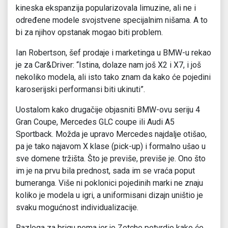
kineska ekspanzija popularizovala limuzine, ali ne i
određene modele svojstvene specijalnim nišama. A to
bi za njihov opstanak mogao biti problem.
Ian Robertson, šef prodaje i marketinga u BMW-u rekao
je za Car&Driver: “Istina, dolaze nam još X2 i X7, i još
nekoliko modela, ali isto tako znam da kako će pojedini
karoserijski performansi biti ukinuti”.
Uostalom kako drugačije objasniti BMW-ovu seriju 4
Gran Coupe, Mercedes GLC coupe ili Audi A5
Sportback. Možda je upravo Mercedes najdalje otišao,
pa je tako najavom X klase (pick-up) i formalno ušao u
sve domene tržišta. Što je previše, previše je. Ono što
im je na prvu bila prednost, sada im se vraća poput
bumeranga. Više ni poklonici pojedinih marki ne znaju
koliko je modela u igri, a uniformisani dizajn uništio je
svaku mogućnost individualizacije.
Razloga za brigu nema jer je Zetche potvrdio kako će