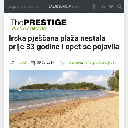
 zavičaja
prije 3 sedmice
LAZAR ĐURIĆ: Promocija potencijal pretvara u destinaciju
☰
BUSINESS SERVICES
Irska pješčana plaža nestala
prije 33 godine i opet se pojavila
Travel
09.05.2017.
fenomen
,
irska
,
pješčana plaža