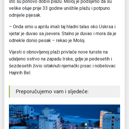
što su ponovo dobili plažu. Moloj je podsjetio da su
velike oluje prije 33 godine uništile plažu i potpuno
odnijele pijesak.
– Onda smo u aprilu imali taj hladni talas oko Uskrsa i
vjetar je duvao sa jsevera. Stalno je duvao i mora da je
odnekle donio pesak – rekao je Moloj.
Vijesti o obnovljenoj plaži privlače nove turiste na
udaljeno ostrvo na zapadu Irske, gdje je pedesetih i
šezdesetih živio istaknuti njemački pisac i nobelovac
Hajnrih Bel.
Preporučujemo vam i sljedeće: