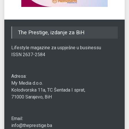
The Prestige, izdanje za BiH
Lifestyle magazine za uspješne u businessu
ISSN 2637-2584
Adresa:
My Media d.o.o.
Kolodvorska 11a, TC Šentada I sprat,
71000 Sarajevo, BiH
Email:
info@theprestige.ba