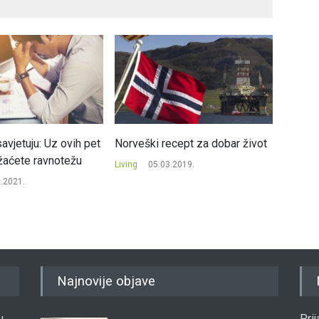
avjetuju: Uz ovih pet
Norveški recept za dobar život
Da li b
ržaćete ravnotežu
kojoj k
Living
05.03.2019.
plati?
.2021.
Living
Najnovije objave
u
Pri