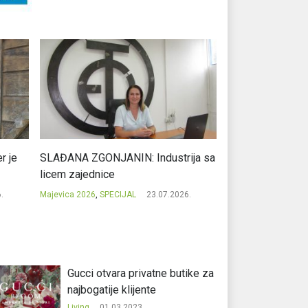
r je
SLAĐANA ZGONJANIN: Industrija sa
NIKOLA GAVRIĆ: L
licem zajednice
regionalni uspje
.
Majevica 2026
,
SPECIJAL
23.07.2026.
Majevica 2026
,
SPEC
Gucci otvara privatne butike za
najbogatije klijente
Living
01.03.2023.