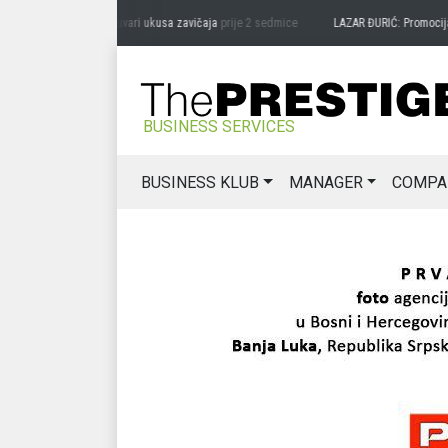
RAG MIĆANOVIĆ: Čuvari ukusa zavičaja
prije 2 sedmice
LAZAR ĐURIĆ: Promocija pote
BUSINESS SERVICES
BUSINESS KLUB
MANAGER
COMPA