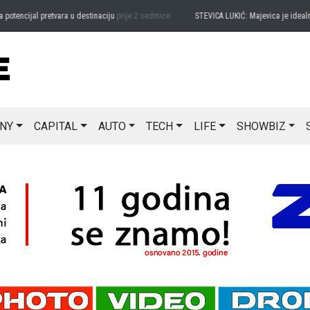
ncijal pretvara u destinaciju
prije 2 sedmice
STEVICA LUKIĆ: Majevica je idealna za 
NY
CAPITAL
AUTO
TECH
LIFE
SHOWBIZ