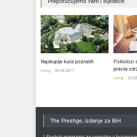
Preporučujemo vam i sljedeće:
svijetu testira
Najskuplje kuće poznatih
Psiholozi s
radnu nedjelju
pravila od
Living
06.06.2017.
1.
Living
22.02
The Prestige, izdanje za BiH
Lifestyle magazine za uspješne u business