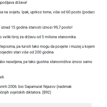
pošljava država!
sa na svijetu. Ipak, uprkos tome, više od 60 posto (podaci
iznad 15 godina starosti iznosi 99,7 posto!
 veliki broj za državu od 5 miliona stanovnika.
tepisima, pa turisti tako mogu da posjete i muzej u kojem
 pojedini stari više od 200 godina.
abo naseljena, pa tako gustina stanovništva iznosi samo
di.
smrti 2006. bio Sapamurat Nijazov (nadimak
čnijih svjetskih diktatora. (B92)