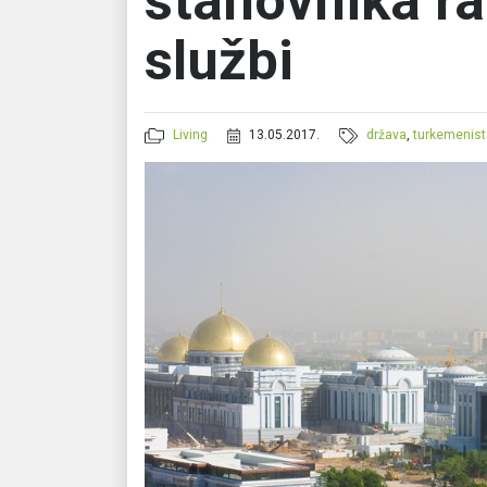
stanovnika ra
službi
Living
13.05.2017.
država
,
turkemenis