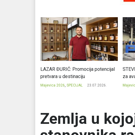
Ć: Čuvari ukusa
LAZAR ĐURIĆ: Promocija potencijal
STEVI
pretvara u destinaciju
za ava
23.07.2026.
Majevica 2026
,
SPECIJAL
23.07.2026.
Majevi
Zemlja u kojo