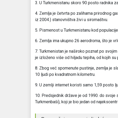
3. U Turkmenistanu skoro 90 posto radnika za
4. Zemlja je četvrta po zalihama prirodnog ga
iz 2004.) stanovništva živi u siromaštvu.
5. Pismenost u Turkmenistanu kod populacije 
6. Zemlja ima ukupno 26 aerodroma, što je vrlo
7. Turkmenistan je naširoko poznat po svojim 
je izloženo više od hiljadu tepiha, od kojih su
8. Zbog već spomenute pustinje, zemlja je sl
10 ljudi po kvadratnom kilometru.
9. U zemlji internet koristi samo 1,59 posto lju
10. Predsjednik države je od 1990. do svoje 
Turkmenbaši), koji je bio jedan od najekscentri