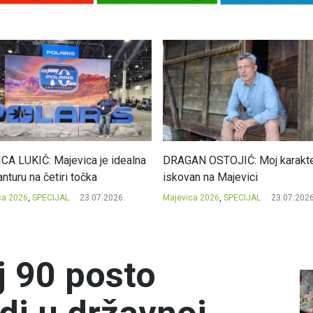
CA LUKIĆ: Majevica je idealna
DRAGAN OSTOJIĆ: Moj karakte
nturu na četiri točka
iskovan na Majevici
ca 2026
,
SPECIJAL
23.07.2026.
Majevica 2026
,
SPECIJAL
23.07.2026
j 90 posto