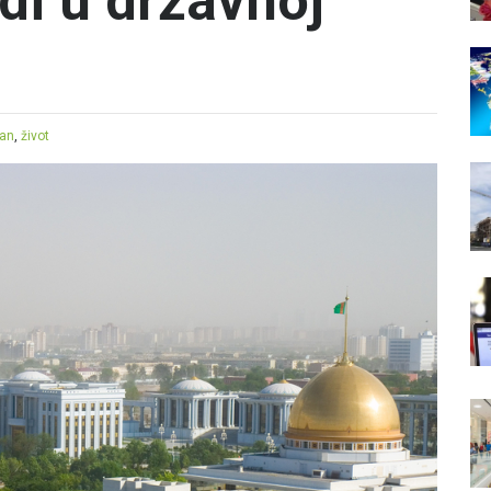
di u državnoj
tan
,
život