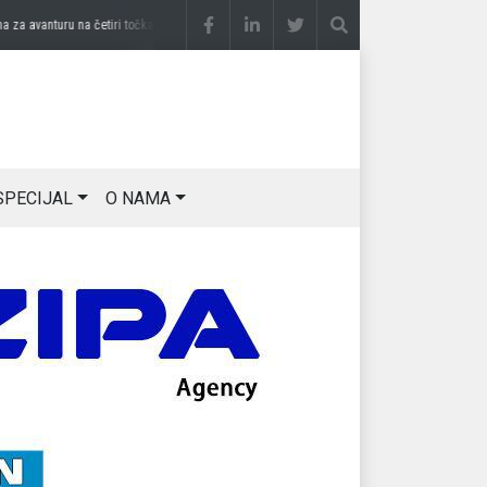
avanturu na četiri točka
prije 2 sedmice
DRAGAN OSTOJIĆ: Moj karakter je iskovan 
SPECIJAL
O NAMA