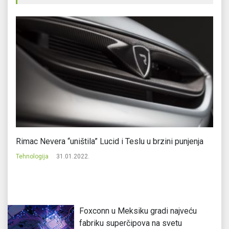
Rimac Nevera “uništila” Lucid i Teslu u brzini punjenja
Go
Tehnologija
31.01.2022.
Te
Foxconn u Meksiku gradi najveću
fabriku superčipova na svetu