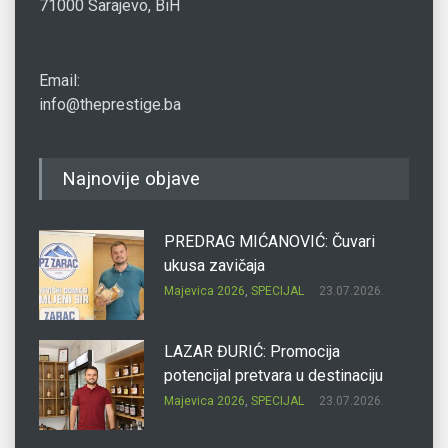
71000 Sarajevo, BiH
Email:
info@theprestige.ba
Najnovije objave
PREDRAG MIĆANOVIĆ: Čuvari
ukusa zavičaja
Majevica 2026
,
SPECIJAL
23.07.2026.
LAZAR ĐURIĆ: Promocija
potencijal pretvara u destinaciju
Majevica 2026
,
SPECIJAL
23.07.2026.