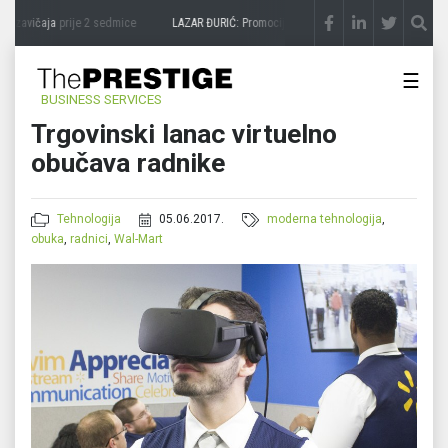
 zavičaja
prije 2 sedmice
LAZAR ĐURIĆ: Promocija potencijal pretvara u destinaciju
☰
BUSINESS SERVICES
Trgovinski lanac virtuelno
obučava radnike
Tehnologija
05.06.2017.
moderna tehnologija
,
obuka
,
radnici
,
Wal-Mart