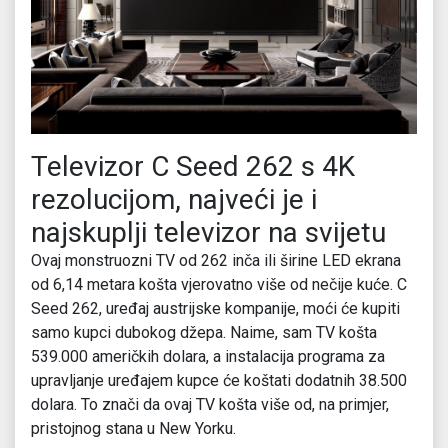
Televizor C Seed 262 s 4K
rezolucijom, najveći je i
najskuplji televizor na svijetu
Ovaj monstruozni TV od 262 inča ili širine LED ekrana
od 6,14 metara košta vjerovatno više od nečije kuće. C
Seed 262, uređaj austrijske kompanije, moći će kupiti
samo kupci dubokog džepa. Naime, sam TV košta
539.000 američkih dolara, a instalacija programa za
upravljanje uređajem kupce će koštati dodatnih 38.500
dolara. To znači da ovaj TV košta više od, na primjer,
pristojnog stana u New Yorku.