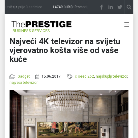
 zavičaja
prije 3 sedmice
LAZAR ĐURIĆ: Promocija potencijal pretvara u destinaciju
☰
BUSINESS SERVICES
Najveći 4K televizor na svijetu
vjerovatno košta više od vaše
kuće
Gadget
15.06.2017.
c seed 262
,
najskuplji televizor
,
najveci televizor