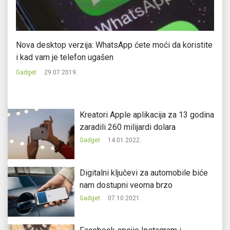
Nova desktop verzija: WhatsApp ćete moći da koristite
So
i kad vam je telefon ugašen
Ga
Gadget
29.07.2019.
Kreatori Apple aplikacija za 13 godina
zaradili 260 milijardi dolara
Gadget
14.01.2022.
Digitalni ključevi za automobile biće
nam dostupni veoma brzo
Gadget
07.10.2021.