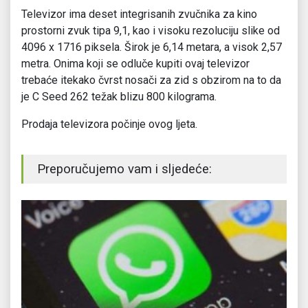
Televizor ima deset integrisanih zvučnika za kino
prostorni zvuk tipa 9,1, kao i visoku rezoluciju slike od
4096 x 1716 piksela. Širok je 6,14 metara, a visok 2,57
metra. Onima koji se odluče kupiti ovaj televizor
trebaće itekako čvrst nosači za zid s obzirom na to da
je C Seed 262 težak blizu 800 kilograma.
Prodaja televizora počinje ovog ljeta.
Preporučujemo vam i sljedeće: