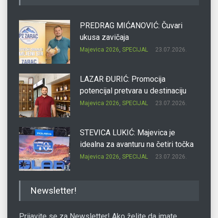
PREDRAG MIĆANOVIĆ: Čuvari
ukusa zavičaja
Majevica 2026
,
SPECIJAL
23.07.2026.
LAZAR ĐURIĆ: Promocija
potencijal pretvara u destinaciju
Majevica 2026
,
SPECIJAL
23.07.2026.
STEVICA LUKIĆ: Majevica je
idealna za avanturu na četiri točka
Majevica 2026
,
SPECIJAL
23.07.2026.
DRAGAN OSTOJIĆ: Moj karakter je
Newsletter!
iskovan na Majevici
Majevica 2026
,
SPECIJAL
23.07.2026.
Prijavite se za Newsletter! Ako želite da imate