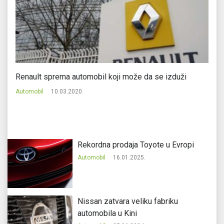
Renault sprema automobil koji može da se izduži
V
Automobil
10.03.2020.
Au
Rekordna prodaja Toyote u Evropi
Automobil
16.01.2025.
Nissan zatvara veliku fabriku
automobila u Kini