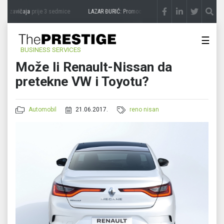
a zavičaja
prije 3 sedmice
LAZAR ĐURIĆ: Promocija potencijal pretvara u destinaciju
☰
BUSINESS SERVICES
Može li Renault-Nissan da
pretekne VW i Toyotu?
Automobil
21.06.2017.
reno nisan