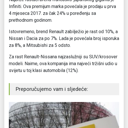
Infiniti. Ova premijum marka povećala je prodaju u prva
4 mjeseca 2017. za čak 24% u poređenju sa
prethodnom godinom.
Istovremeno, brend Renault zabilježio je rast od 10%, a
Nissan i Dacia za po 7%. Lada je povećala broj isporuka
za 8%, a Mitsubishi za 5 odsto.
Za rast Renault-Nissana najzaslužniji su SUV/krosover
modeli. Naime, ova kompanija ima najveći tržišni udio u
svijetu u toj klasi automobila (12%).
Preporučujemo vam i sljedeće: