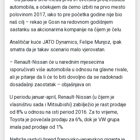
automobila, a očekujem da ćemo izbiti na prvo mesto
polovinom 2017, iako to pre početka godine nije bio
naš cilj – rekao je Gosn na redovnom godišnjem
sastanku sa akcionarima kompanije na čijem je čelu.
Analitičar kuće JATO Dynamics, Felipe Munjoz, ipak
smatra da je takav scenario malo vjerovatan.
– Renault-Nissan će u narednim mjesecima
isporučivati više automobila u odnosu na glavne rivale,
ali je pitanje da li će to biti dovoljno da se nadoknadi
dosadašnji zaostatak – objašnjava on.
U periodu januar-april, Renault-Nissan (u čijem je
vlasništvu sada i Mitsubishi) zabilježio je rast prodaje
od 8% u odnosu na isti period 2016. Za to vrijeme,
Toyota je povećala prodaju za 6%, dok je VW grupa
imala pad prodaje od 1%.
Najbrže rastući brend francusko-japanskog giganta je