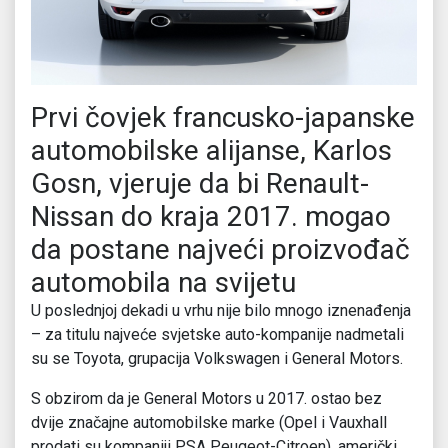
Prvi čovjek francusko-japanske
automobilske alijanse, Karlos
Gosn, vjeruje da bi Renault-
Nissan do kraja 2017. mogao
da postane najveći proizvođač
automobila na svijetu
U poslednjoj dekadi u vrhu nije bilo mnogo iznenađenja
– za titulu najveće svjetske auto-kompanije nadmetali
su se Toyota, grupacija Volkswagen i General Motors.
S obzirom da je General Motors u 2017. ostao bez
dvije značajne automobilske marke (Opel i Vauxhall
prodati su kompaniji PSA Peugeot-Citroen), američki