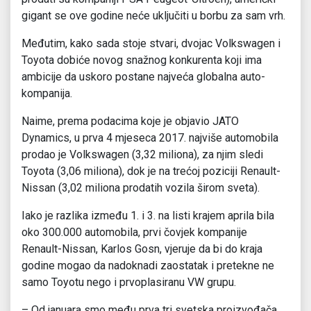
gigant se ove godine neće uključiti u borbu za sam vrh.
Međutim, kako sada stoje stvari, dvojac Volkswagen i
Toyota dobiće novog snažnog konkurenta koji ima
ambicije da uskoro postane najveća globalna auto-
kompanija.
Naime, prema podacima koje je objavio JATO
Dynamics, u prva 4 mjeseca 2017. najviše automobila
prodao je Volkswagen (3,32 miliona), za njim sledi
Toyota (3,06 miliona), dok je na trećoj poziciji Renault-
Nissan (3,02 miliona prodatih vozila širom sveta).
Iako je razlika između 1. i 3. na listi krajem aprila bila
oko 300.000 automobila, prvi čovjek kompanije
Renault-Nissan, Karlos Gosn, vjeruje da bi do kraja
godine mogao da nadoknadi zaostatak i pretekne ne
samo Toyotu nego i prvoplasiranu VW grupu.
– Od januara smo među prva tri svetska proizvođača