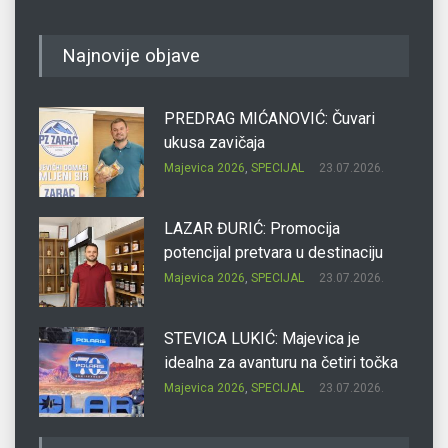
Najnovije objave
PREDRAG MIĆANOVIĆ: Čuvari
ukusa zavičaja
Majevica 2026
,
SPECIJAL
23.07.2026.
LAZAR ĐURIĆ: Promocija
potencijal pretvara u destinaciju
Majevica 2026
,
SPECIJAL
23.07.2026.
STEVICA LUKIĆ: Majevica je
idealna za avanturu na četiri točka
Majevica 2026
,
SPECIJAL
23.07.2026.