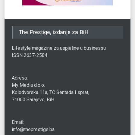
The Prestige, izdanje za BiH
Lifestyle magazine za uspješne u businessu
ISSN 2637-2584
Adresa:
My Media d.o.o.
Kolodvorska 11a, TC Šentada I sprat,
71000 Sarajevo, BiH
Email:
info@theprestige.ba